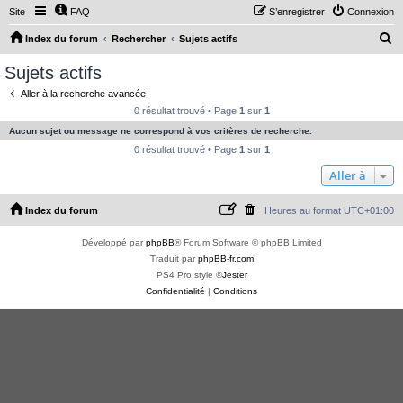
Site
FAQ
S’enregistrer
Connexion
R
Index du forum
Rechercher
Sujets actifs
e
Sujets actifs
c
Aller à la recherche avancée
h
0 résultat trouvé • Page
1
sur
1
e
Aucun sujet ou message ne correspond à vos critères de recherche.
r
0 résultat trouvé • Page
1
sur
1
c
Aller à
h
Index du forum
Heures au format
UTC+01:00
e
r
Développé par
phpBB
® Forum Software © phpBB Limited
Traduit par
phpBB-fr.com
PS4 Pro style ©
Jester
Confidentialité
|
Conditions