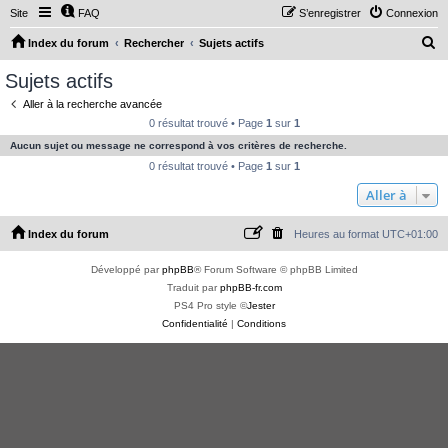
Site
FAQ
S’enregistrer
Connexion
R
Index du forum
Rechercher
Sujets actifs
e
Sujets actifs
c
Aller à la recherche avancée
h
0 résultat trouvé • Page
1
sur
1
e
Aucun sujet ou message ne correspond à vos critères de recherche.
r
0 résultat trouvé • Page
1
sur
1
c
Aller à
h
Index du forum
Heures au format
UTC+01:00
e
r
Développé par
phpBB
® Forum Software © phpBB Limited
Traduit par
phpBB-fr.com
PS4 Pro style ©
Jester
Confidentialité
|
Conditions