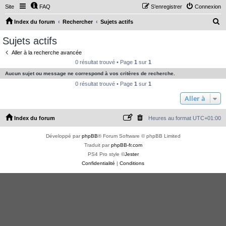
Site
FAQ
S’enregistrer
Connexion
R
Index du forum
Rechercher
Sujets actifs
e
Sujets actifs
c
Aller à la recherche avancée
h
0 résultat trouvé • Page
1
sur
1
e
Aucun sujet ou message ne correspond à vos critères de recherche.
r
0 résultat trouvé • Page
1
sur
1
c
Aller à
h
Index du forum
Heures au format
UTC+01:00
e
r
Développé par
phpBB
® Forum Software © phpBB Limited
Traduit par
phpBB-fr.com
PS4 Pro style ©
Jester
Confidentialité
|
Conditions