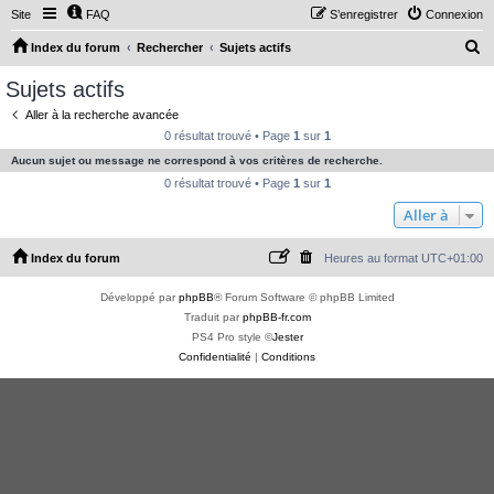
Site
FAQ
S’enregistrer
Connexion
R
Index du forum
Rechercher
Sujets actifs
e
Sujets actifs
c
Aller à la recherche avancée
h
0 résultat trouvé • Page
1
sur
1
e
Aucun sujet ou message ne correspond à vos critères de recherche.
r
0 résultat trouvé • Page
1
sur
1
c
Aller à
h
Index du forum
Heures au format
UTC+01:00
e
r
Développé par
phpBB
® Forum Software © phpBB Limited
Traduit par
phpBB-fr.com
PS4 Pro style ©
Jester
Confidentialité
|
Conditions