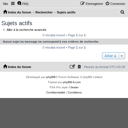
Site
FAQ
S’enregistrer
Connexion
R
Index du forum
Rechercher
Sujets actifs
e
Sujets actifs
c
Aller à la recherche avancée
h
0 résultat trouvé • Page
1
sur
1
e
Aucun sujet ou message ne correspond à vos critères de recherche.
r
0 résultat trouvé • Page
1
sur
1
c
Aller à
h
Index du forum
Heures au format
UTC+01:00
e
r
Développé par
phpBB
® Forum Software © phpBB Limited
Traduit par
phpBB-fr.com
PS4 Pro style ©
Jester
Confidentialité
|
Conditions