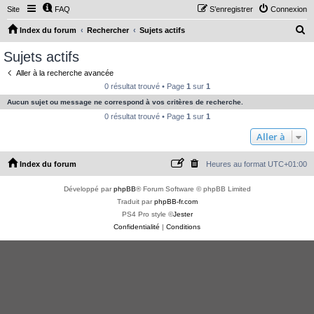
Site
FAQ
S’enregistrer
Connexion
R
Index du forum
Rechercher
Sujets actifs
e
Sujets actifs
c
Aller à la recherche avancée
h
0 résultat trouvé • Page
1
sur
1
e
Aucun sujet ou message ne correspond à vos critères de recherche.
r
0 résultat trouvé • Page
1
sur
1
c
Aller à
h
Index du forum
Heures au format
UTC+01:00
e
r
Développé par
phpBB
® Forum Software © phpBB Limited
Traduit par
phpBB-fr.com
PS4 Pro style ©
Jester
Confidentialité
|
Conditions