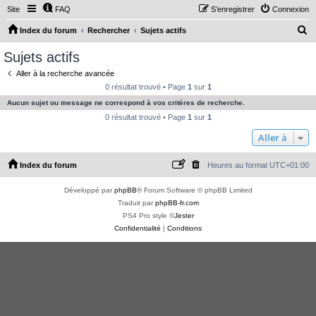
Site
FAQ
S’enregistrer
Connexion
R
Index du forum
Rechercher
Sujets actifs
e
Sujets actifs
c
Aller à la recherche avancée
h
0 résultat trouvé • Page
1
sur
1
e
Aucun sujet ou message ne correspond à vos critères de recherche.
r
0 résultat trouvé • Page
1
sur
1
c
Aller à
h
Index du forum
Heures au format
UTC+01:00
e
r
Développé par
phpBB
® Forum Software © phpBB Limited
Traduit par
phpBB-fr.com
PS4 Pro style ©
Jester
Confidentialité
|
Conditions