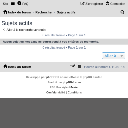
Site
FAQ
S’enregistrer
Connexion
R
Index du forum
Rechercher
Sujets actifs
e
Sujets actifs
c
Aller à la recherche avancée
h
0 résultat trouvé • Page
1
sur
1
e
Aucun sujet ou message ne correspond à vos critères de recherche.
r
0 résultat trouvé • Page
1
sur
1
c
Aller à
h
Index du forum
Heures au format
UTC+01:00
e
r
Développé par
phpBB
® Forum Software © phpBB Limited
Traduit par
phpBB-fr.com
PS4 Pro style ©
Jester
Confidentialité
|
Conditions