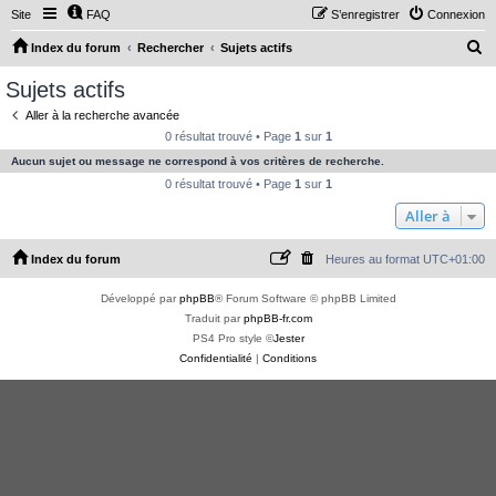
Site
FAQ
S’enregistrer
Connexion
R
Index du forum
Rechercher
Sujets actifs
e
Sujets actifs
c
Aller à la recherche avancée
h
0 résultat trouvé • Page
1
sur
1
e
Aucun sujet ou message ne correspond à vos critères de recherche.
r
0 résultat trouvé • Page
1
sur
1
c
Aller à
h
Index du forum
Heures au format
UTC+01:00
e
r
Développé par
phpBB
® Forum Software © phpBB Limited
Traduit par
phpBB-fr.com
PS4 Pro style ©
Jester
Confidentialité
|
Conditions