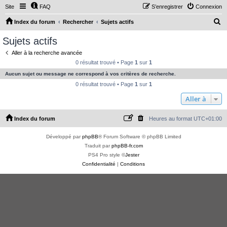
Site
FAQ
S’enregistrer
Connexion
R
Index du forum
Rechercher
Sujets actifs
e
Sujets actifs
c
Aller à la recherche avancée
h
0 résultat trouvé • Page
1
sur
1
e
Aucun sujet ou message ne correspond à vos critères de recherche.
r
0 résultat trouvé • Page
1
sur
1
c
Aller à
h
Index du forum
Heures au format
UTC+01:00
e
r
Développé par
phpBB
® Forum Software © phpBB Limited
Traduit par
phpBB-fr.com
PS4 Pro style ©
Jester
Confidentialité
|
Conditions