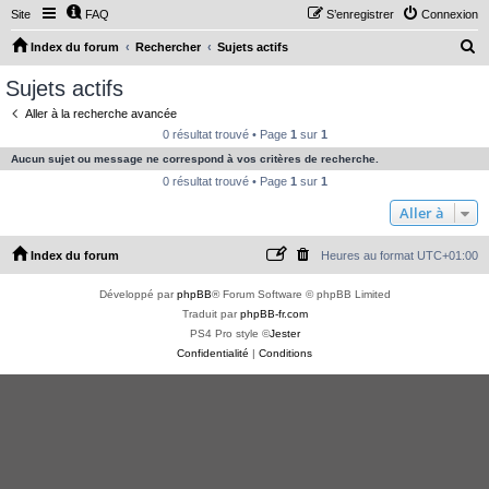
Site
FAQ
S’enregistrer
Connexion
R
Index du forum
Rechercher
Sujets actifs
e
Sujets actifs
c
Aller à la recherche avancée
h
0 résultat trouvé • Page
1
sur
1
e
Aucun sujet ou message ne correspond à vos critères de recherche.
r
0 résultat trouvé • Page
1
sur
1
c
Aller à
h
Index du forum
Heures au format
UTC+01:00
e
r
Développé par
phpBB
® Forum Software © phpBB Limited
Traduit par
phpBB-fr.com
PS4 Pro style ©
Jester
Confidentialité
|
Conditions