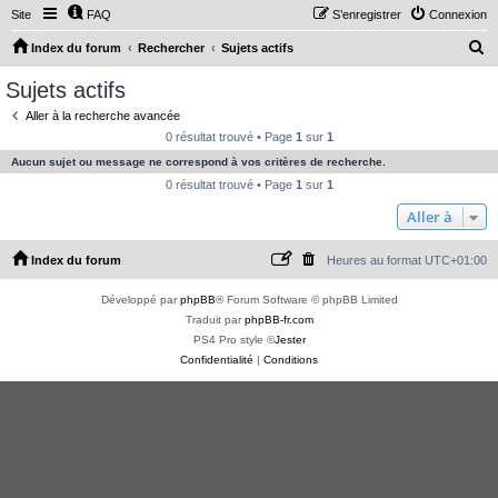
Site
FAQ
S’enregistrer
Connexion
R
Index du forum
Rechercher
Sujets actifs
e
Sujets actifs
c
Aller à la recherche avancée
h
0 résultat trouvé • Page
1
sur
1
e
Aucun sujet ou message ne correspond à vos critères de recherche.
r
0 résultat trouvé • Page
1
sur
1
c
Aller à
h
Index du forum
Heures au format
UTC+01:00
e
r
Développé par
phpBB
® Forum Software © phpBB Limited
Traduit par
phpBB-fr.com
PS4 Pro style ©
Jester
Confidentialité
|
Conditions