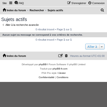
Site
FAQ
S’enregistrer
Connexion
R
Index du forum
Rechercher
Sujets actifs
e
Sujets actifs
c
Aller à la recherche avancée
h
0 résultat trouvé • Page
1
sur
1
e
Aucun sujet ou message ne correspond à vos critères de recherche.
r
0 résultat trouvé • Page
1
sur
1
c
Aller à
h
Index du forum
Heures au format
UTC+01:00
e
r
Développé par
phpBB
® Forum Software © phpBB Limited
Traduit par
phpBB-fr.com
PS4 Pro style ©
Jester
Confidentialité
|
Conditions