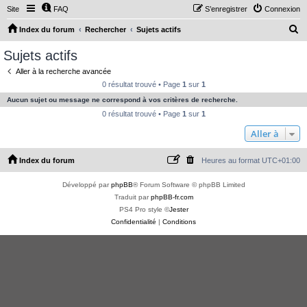
Site
FAQ
S’enregistrer
Connexion
R
Index du forum
Rechercher
Sujets actifs
e
Sujets actifs
c
Aller à la recherche avancée
h
0 résultat trouvé • Page
1
sur
1
e
Aucun sujet ou message ne correspond à vos critères de recherche.
r
0 résultat trouvé • Page
1
sur
1
c
Aller à
h
Index du forum
Heures au format
UTC+01:00
e
r
Développé par
phpBB
® Forum Software © phpBB Limited
Traduit par
phpBB-fr.com
PS4 Pro style ©
Jester
Confidentialité
|
Conditions