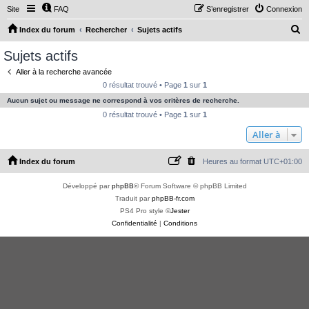
Site
FAQ
S’enregistrer
Connexion
R
Index du forum
Rechercher
Sujets actifs
e
Sujets actifs
c
Aller à la recherche avancée
h
0 résultat trouvé • Page
1
sur
1
e
Aucun sujet ou message ne correspond à vos critères de recherche.
r
0 résultat trouvé • Page
1
sur
1
c
Aller à
h
Index du forum
Heures au format
UTC+01:00
e
r
Développé par
phpBB
® Forum Software © phpBB Limited
Traduit par
phpBB-fr.com
PS4 Pro style ©
Jester
Confidentialité
|
Conditions