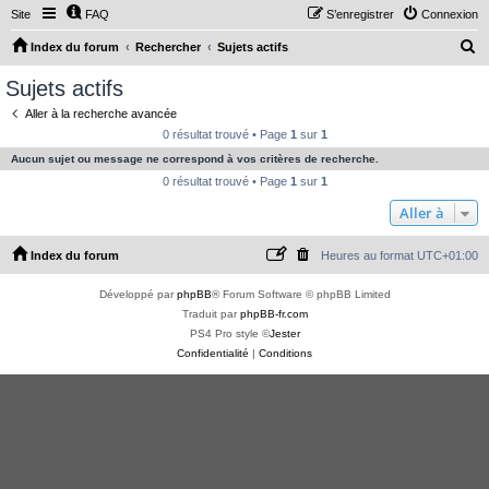
Site
FAQ
S’enregistrer
Connexion
R
Index du forum
Rechercher
Sujets actifs
e
Sujets actifs
c
Aller à la recherche avancée
h
0 résultat trouvé • Page
1
sur
1
e
Aucun sujet ou message ne correspond à vos critères de recherche.
r
0 résultat trouvé • Page
1
sur
1
c
Aller à
h
Index du forum
Heures au format
UTC+01:00
e
r
Développé par
phpBB
® Forum Software © phpBB Limited
Traduit par
phpBB-fr.com
PS4 Pro style ©
Jester
Confidentialité
|
Conditions