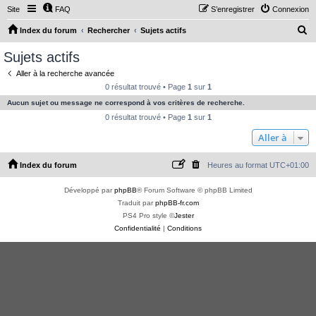
Site
FAQ
S’enregistrer
Connexion
R
Index du forum
Rechercher
Sujets actifs
e
Sujets actifs
c
Aller à la recherche avancée
h
0 résultat trouvé • Page
1
sur
1
e
Aucun sujet ou message ne correspond à vos critères de recherche.
r
0 résultat trouvé • Page
1
sur
1
c
Aller à
h
Index du forum
Heures au format
UTC+01:00
e
r
Développé par
phpBB
® Forum Software © phpBB Limited
Traduit par
phpBB-fr.com
PS4 Pro style ©
Jester
Confidentialité
|
Conditions