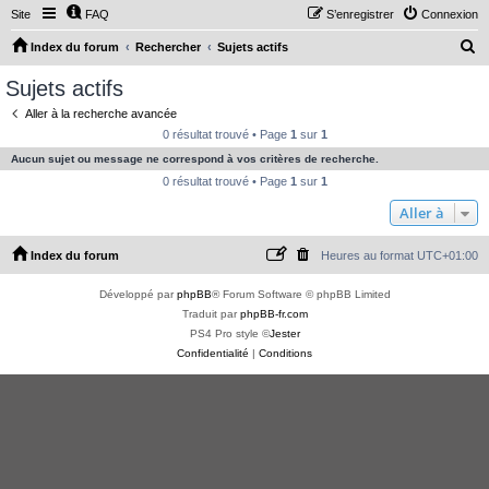
Site
FAQ
S’enregistrer
Connexion
R
Index du forum
Rechercher
Sujets actifs
e
Sujets actifs
c
Aller à la recherche avancée
h
0 résultat trouvé • Page
1
sur
1
e
Aucun sujet ou message ne correspond à vos critères de recherche.
r
0 résultat trouvé • Page
1
sur
1
c
Aller à
h
Index du forum
Heures au format
UTC+01:00
e
r
Développé par
phpBB
® Forum Software © phpBB Limited
Traduit par
phpBB-fr.com
PS4 Pro style ©
Jester
Confidentialité
|
Conditions