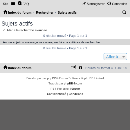
Site
FAQ
S’enregistrer
Connexion
R
Index du forum
Rechercher
Sujets actifs
e
Sujets actifs
c
Aller à la recherche avancée
h
0 résultat trouvé • Page
1
sur
1
e
Aucun sujet ou message ne correspond à vos critères de recherche.
r
0 résultat trouvé • Page
1
sur
1
c
Aller à
h
Index du forum
Heures au format
UTC+01:00
e
r
Développé par
phpBB
® Forum Software © phpBB Limited
Traduit par
phpBB-fr.com
PS4 Pro style ©
Jester
Confidentialité
|
Conditions