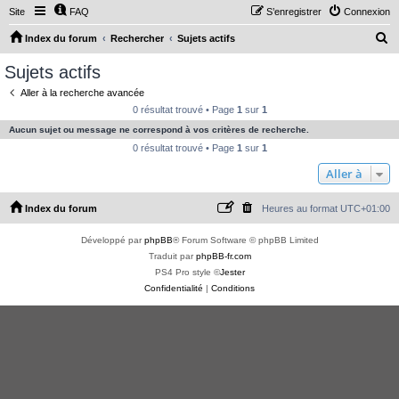
Site
FAQ
S’enregistrer
Connexion
R
Index du forum
Rechercher
Sujets actifs
e
Sujets actifs
c
Aller à la recherche avancée
h
0 résultat trouvé • Page
1
sur
1
e
Aucun sujet ou message ne correspond à vos critères de recherche.
r
0 résultat trouvé • Page
1
sur
1
c
Aller à
h
Index du forum
Heures au format
UTC+01:00
e
r
Développé par
phpBB
® Forum Software © phpBB Limited
Traduit par
phpBB-fr.com
PS4 Pro style ©
Jester
Confidentialité
|
Conditions