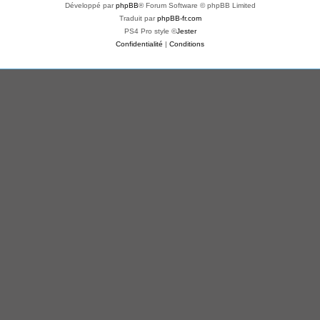
Développé par
phpBB
® Forum Software © phpBB Limited
Traduit par
phpBB-fr.com
PS4 Pro style ©
Jester
Confidentialité
|
Conditions