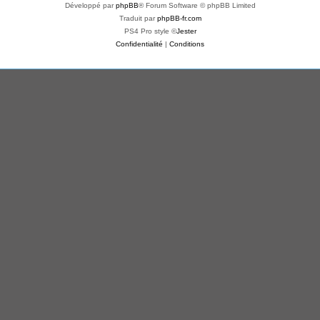
Développé par
phpBB
® Forum Software © phpBB Limited
Traduit par
phpBB-fr.com
PS4 Pro style ©
Jester
Confidentialité
|
Conditions