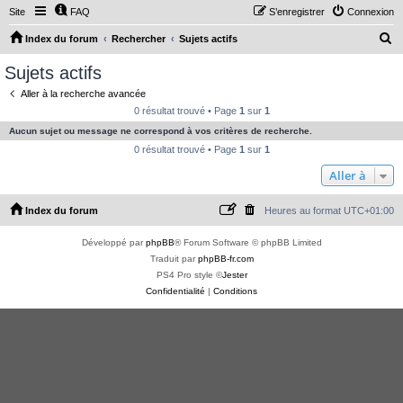
Site
FAQ
S’enregistrer
Connexion
R
Index du forum
Rechercher
Sujets actifs
e
Sujets actifs
c
Aller à la recherche avancée
h
0 résultat trouvé • Page
1
sur
1
e
Aucun sujet ou message ne correspond à vos critères de recherche.
r
0 résultat trouvé • Page
1
sur
1
c
Aller à
h
Index du forum
Heures au format
UTC+01:00
e
r
Développé par
phpBB
® Forum Software © phpBB Limited
Traduit par
phpBB-fr.com
PS4 Pro style ©
Jester
Confidentialité
|
Conditions