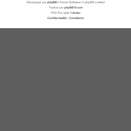
Développé par
phpBB
® Forum Software © phpBB Limited
Traduit par
phpBB-fr.com
PS4 Pro style ©
Jester
Confidentialité
|
Conditions