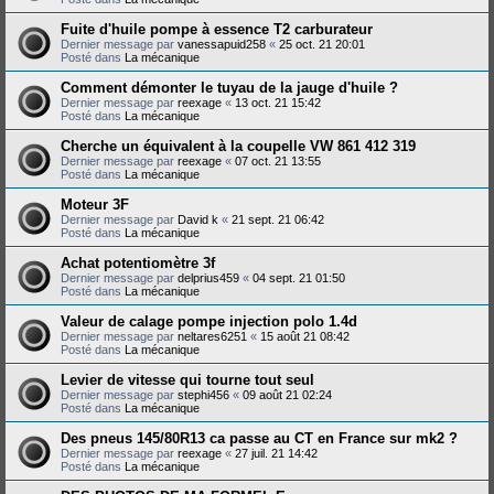
Fuite d'huile pompe à essence T2 carburateur
Dernier message par
vanessapuid258
«
25 oct. 21 20:01
Posté dans
La mécanique
Comment démonter le tuyau de la jauge d'huile ?
Dernier message par
reexage
«
13 oct. 21 15:42
Posté dans
La mécanique
Cherche un équivalent à la coupelle VW 861 412 319
Dernier message par
reexage
«
07 oct. 21 13:55
Posté dans
La mécanique
Moteur 3F
Dernier message par
David k
«
21 sept. 21 06:42
Posté dans
La mécanique
Achat potentiomètre 3f
Dernier message par
delprius459
«
04 sept. 21 01:50
Posté dans
La mécanique
Valeur de calage pompe injection polo 1.4d
Dernier message par
neltares6251
«
15 août 21 08:42
Posté dans
La mécanique
Levier de vitesse qui tourne tout seul
Dernier message par
stephi456
«
09 août 21 02:24
Posté dans
La mécanique
Des pneus 145/80R13 ca passe au CT en France sur mk2 ?
Dernier message par
reexage
«
27 juil. 21 14:42
Posté dans
La mécanique