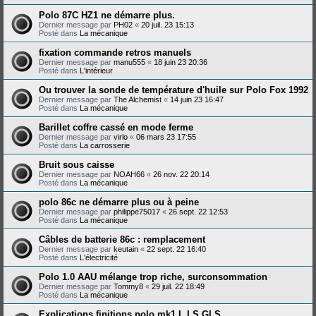
Polo 87C HZ1 ne démarre plus.
Dernier message par
PH02
«
20 juil. 23 15:13
Posté dans
La mécanique
fixation commande retros manuels
Dernier message par
manu555
«
18 juin 23 20:36
Posté dans
L'intérieur
Ou trouver la sonde de température d'huile sur Polo Fox 1992
Dernier message par
The Alchemist
«
14 juin 23 16:47
Posté dans
La mécanique
Barillet coffre cassé en mode ferme
Dernier message par
virlo
«
06 mars 23 17:55
Posté dans
La carrosserie
Bruit sous caisse
Dernier message par
NOAH66
«
26 nov. 22 20:14
Posté dans
La mécanique
polo 86c ne démarre plus ou à peine
Dernier message par
philippe75017
«
26 sept. 22 12:53
Posté dans
La mécanique
Câbles de batterie 86c : remplacement
Dernier message par
keutain
«
22 sept. 22 16:40
Posté dans
L'électricité
Polo 1.0 AAU mélange trop riche, surconsommation
Dernier message par
Tommy8
«
29 juil. 22 18:49
Posté dans
La mécanique
Explications finitions polo mk1 L LS GLS