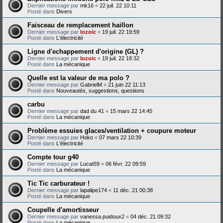
Dernier message par
mk16
«
22 juil. 22 10:11
Posté dans
Divers
Faisceau de remplacement haillon
Dernier message par
lozoic
«
19 juil. 22 19:59
Posté dans
L'électricité
Ligne d'echappement d'origine (GL) ?
Dernier message par
lozoic
«
19 juil. 22 18:32
Posté dans
La mécanique
Quelle est la valeur de ma polo ?
Dernier message par
GabrielM
«
21 juin 22 11:13
Posté dans
Nouveautés, suggestions, questions
carbu
Dernier message par
dad du 41
«
15 mars 22 14:45
Posté dans
La mécanique
Problème essuies glaces/ventilation + coupure moteur
Dernier message par
Hoko
«
07 mars 22 10:39
Posté dans
L'électricité
Compte tour g40
Dernier message par
Lucat59
«
06 févr. 22 09:59
Posté dans
La mécanique
Tic Tic carburateur !
Dernier message par
lapalipe174
«
11 déc. 21 00:38
Posté dans
La mécanique
Coupelle d'amortisseur
Dernier message par
vanessa.puidoux2
«
04 déc. 21 09:32
Posté dans
La mécanique