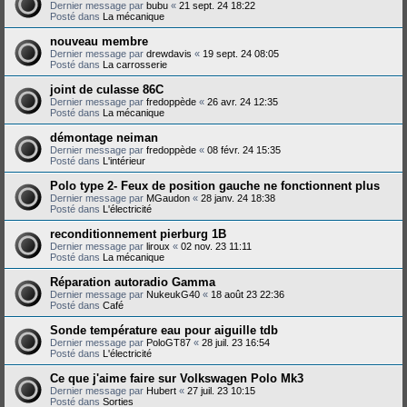
Dernier message par
bubu
«
21 sept. 24 18:22
Posté dans
La mécanique
nouveau membre
Dernier message par
drewdavis
«
19 sept. 24 08:05
Posté dans
La carrosserie
joint de culasse 86C
Dernier message par
fredoppède
«
26 avr. 24 12:35
Posté dans
La mécanique
démontage neiman
Dernier message par
fredoppède
«
08 févr. 24 15:35
Posté dans
L'intérieur
Polo type 2- Feux de position gauche ne fonctionnent plus
Dernier message par
MGaudon
«
28 janv. 24 18:38
Posté dans
L'électricité
reconditionnement pierburg 1B
Dernier message par
liroux
«
02 nov. 23 11:11
Posté dans
La mécanique
Réparation autoradio Gamma
Dernier message par
NukeukG40
«
18 août 23 22:36
Posté dans
Café
Sonde température eau pour aiguille tdb
Dernier message par
PoloGT87
«
28 juil. 23 16:54
Posté dans
L'électricité
Ce que j'aime faire sur Volkswagen Polo Mk3
Dernier message par
Hubert
«
27 juil. 23 10:15
Posté dans
Sorties