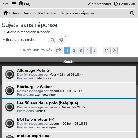
Site
FAQ
S’enregistrer
Connexion
R
Index du forum
Rechercher
Sujets sans réponse
e
Sujets sans réponse
c
Aller à la recherche avancée
h
Rechercher
Recherche avancée
e
Page
1
sur
11
1
2
3
4
5
11
Suivante
536 résultats trouvés
r
…
c
Sujets
h
Allumage Polo GT
e
Dernier message par
Yeut
«
18 mai 26 18:44
Posté dans
L'électricité
r
Pierburg -->Weber
Dernier message par
spoon
«
11 juil. 25 11:01
Posté dans
La mécanique
Les 50 ans de la polo (belgique)
Dernier message par
winsd
«
09 juin 25 21:22
Posté dans
Sorties
BOITE 5 moteur HK
Dernier message par
spoon
«
20 févr. 25 18:56
Posté dans
La mécanique
moteur capricieux