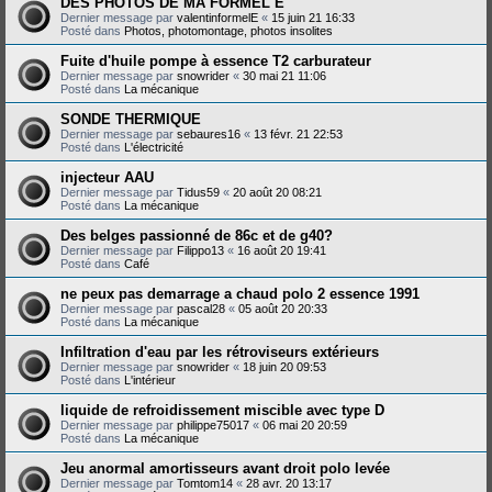
DES PHOTOS DE MA FORMEL E
Dernier message par
valentinformelE
«
15 juin 21 16:33
Posté dans
Photos, photomontage, photos insolites
Fuite d'huile pompe à essence T2 carburateur
Dernier message par
snowrider
«
30 mai 21 11:06
Posté dans
La mécanique
SONDE THERMIQUE
Dernier message par
sebaures16
«
13 févr. 21 22:53
Posté dans
L'électricité
injecteur AAU
Dernier message par
Tidus59
«
20 août 20 08:21
Posté dans
La mécanique
Des belges passionné de 86c et de g40?
Dernier message par
Filippo13
«
16 août 20 19:41
Posté dans
Café
ne peux pas demarrage a chaud polo 2 essence 1991
Dernier message par
pascal28
«
05 août 20 20:33
Posté dans
La mécanique
Infiltration d'eau par les rétroviseurs extérieurs
Dernier message par
snowrider
«
18 juin 20 09:53
Posté dans
L'intérieur
liquide de refroidissement miscible avec type D
Dernier message par
philippe75017
«
06 mai 20 20:59
Posté dans
La mécanique
Jeu anormal amortisseurs avant droit polo levée
Dernier message par
Tomtom14
«
28 avr. 20 13:17