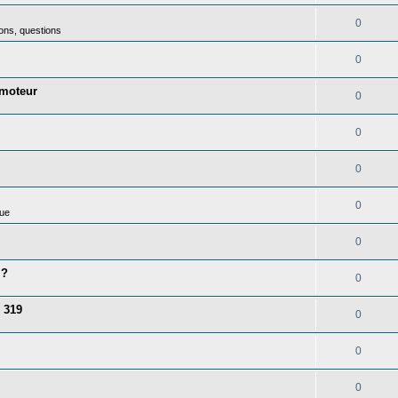
0
ons, questions
0
 moteur
0
0
0
0
ue
0
 ?
0
 319
0
0
0