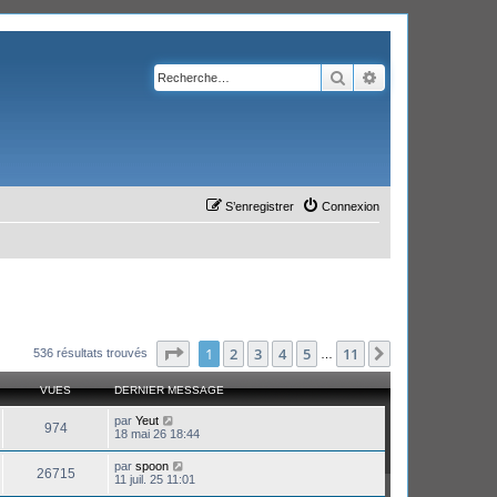
Rechercher
Recherche avanc
S’enregistrer
Connexion
Page
1
sur
11
1
2
3
4
5
11
Suivante
536 résultats trouvés
…
VUES
DERNIER MESSAGE
par
Yeut
974
18 mai 26 18:44
par
spoon
26715
11 juil. 25 11:01