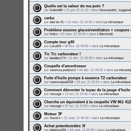
Quelle est la valeur de ma polo ?
par
GabrielM
»
21 juin 22 11:13
» dans
Nouveautés, suggesti
carbu
par
dad du 41
»
15 mars 22 14:45
» dans
La mécanique
Problème essuies glaces/ventilation + coupure
par
Hoko
»
07 mars 22 10:39
» dans
L'électricité
Compte tour g40
par
Lucat59
»
06 févr. 22 09:59
» dans
La mécanique
Tic Tic carburateur !
par
lapalipe174
»
11 déc. 21 00:38
» dans
La mécanique
Coupelle d'amortisseur
par
vanessa.puidoux2
»
04 déc. 21 09:32
» dans
La mécaniq
Fuite d'huile pompe à essence T2 carburateur
par
vanessapuid258
»
25 oct. 21 20:01
» dans
La mécanique
Comment démonter le tuyau de la jauge d'huile
par
reexage
»
13 oct. 21 15:42
» dans
La mécanique
Cherche un équivalent à la coupelle VW 861 412
par
reexage
»
07 oct. 21 13:55
» dans
La mécanique
Moteur 3F
par
David k
»
21 sept. 21 06:42
» dans
La mécanique
Achat potentiomètre 3f
par
delprius459
»
04 sept. 21 01:50
» dans
La mécanique