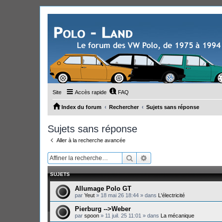
Site
Accès rapide
FAQ
Index du forum
Rechercher
Sujets sans réponse
Sujets sans réponse
Aller à la recherche avancée
Rechercher
Recherche avancée
SUJETS
Allumage Polo GT
par
Yeut
»
18 mai 26 18:44
» dans
L'électricité
Pierburg -->Weber
par
spoon
»
11 juil. 25 11:01
» dans
La mécanique