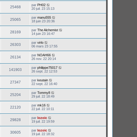
par
PH02
25468
20 juil. 23 15:13
par
manu555
25065
18 juin 23 20:36
par
The Alchemist
28169
14 juin 23 16:47
par
virlo
26303
06 mars 23 17:55
par
NOAH66
26134
26 nov. 22 20:14
par
philippe75017
141903
26 sept. 22 12:53
par
keutain
27347
22 sept. 22 16:40
par
Tommy8
25204
29 juil. 22 18:49
par
mk16
22120
22 juil. 22 10:11
par
lozoic
29828
19 juil. 22 19:59
par
lozoic
30605
19 juil. 22 18:32