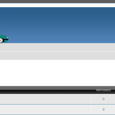
RÉPONSES
0
0