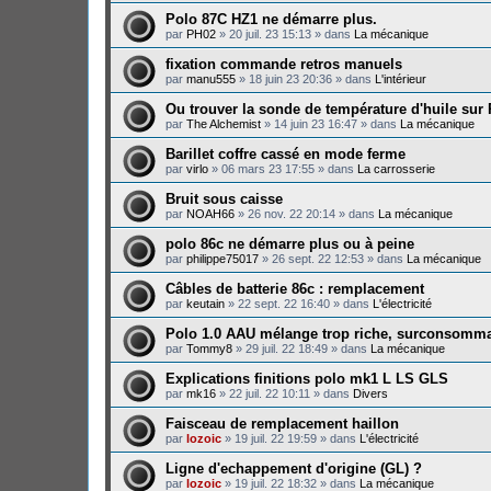
Polo 87C HZ1 ne démarre plus.
par
PH02
»
20 juil. 23 15:13
» dans
La mécanique
fixation commande retros manuels
par
manu555
»
18 juin 23 20:36
» dans
L'intérieur
Ou trouver la sonde de température d'huile sur
par
The Alchemist
»
14 juin 23 16:47
» dans
La mécanique
Barillet coffre cassé en mode ferme
par
virlo
»
06 mars 23 17:55
» dans
La carrosserie
Bruit sous caisse
par
NOAH66
»
26 nov. 22 20:14
» dans
La mécanique
polo 86c ne démarre plus ou à peine
par
philippe75017
»
26 sept. 22 12:53
» dans
La mécanique
Câbles de batterie 86c : remplacement
par
keutain
»
22 sept. 22 16:40
» dans
L'électricité
Polo 1.0 AAU mélange trop riche, surconsomma
par
Tommy8
»
29 juil. 22 18:49
» dans
La mécanique
Explications finitions polo mk1 L LS GLS
par
mk16
»
22 juil. 22 10:11
» dans
Divers
Faisceau de remplacement haillon
par
lozoic
»
19 juil. 22 19:59
» dans
L'électricité
Ligne d'echappement d'origine (GL) ?
par
lozoic
»
19 juil. 22 18:32
» dans
La mécanique