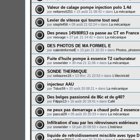
Valeur de calage pompe injection polo 1.4d
par
neltares6251
»
15 août 21 08:42
» dans
La mécanique
Levier de vitesse qui tourne tout seul
par
stephi456
»
09 août 21 02:24
» dans
La mécanique
Des pneus 145/80R13 ca passe au CT en France
par
reexage
»
27 juil. 21 14:42
» dans
La mécanique
DES PHOTOS DE MA FORMEL E
par
valentinformelE
»
15 juin 21 16:33
» dans
Photos, photomo
Fuite d'huile pompe à essence T2 carburateur
par
snowrider
»
30 mai 21 11:06
» dans
La mécanique
SONDE THERMIQUE
par
sebaures16
»
13 févr. 21 22:53
» dans
L'électricité
injecteur AAU
par
Tidus59
»
20 août 20 08:21
» dans
La mécanique
Des belges passionné de 86c et de g40?
par
Filippo13
»
16 août 20 19:41
» dans
Café
ne peux pas demarrage a chaud polo 2 essence
par
pascal28
»
05 août 20 20:33
» dans
La mécanique
Infiltration d'eau par les rétroviseurs extérieurs
par
snowrider
»
18 juin 20 09:53
» dans
L'intérieur
liquide de refroidissement miscible avec type D
par
philippe75017
»
06 mai 20 20:59
» dans
La mécanique