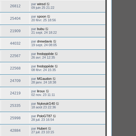
par
winsd
26812
09 juin 25 21:22
par
spoon
25404
20 févr. 25 18:56
par
bubu
21909
21 sept. 24 18:22
par
drewdavis
44032
19 sept. 24 08:05
par
fredoppède
22567
26 avr. 24 12:35
par
fredoppède
22568
08 févr. 24 15:35
par
MGaudon
24709
28 janv. 24 18:38
par
liroux
24219
02 nov. 23 11:11
par
NukeukG40
25335
18 août 23 22:36
par
PoloGT87
25998
28 juil. 23 16:54
par
Hubert
42884
27 juil. 23 10:15