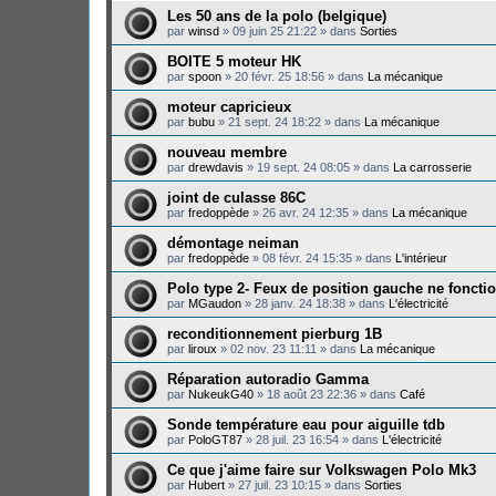
Les 50 ans de la polo (belgique)
par
winsd
»
09 juin 25 21:22
» dans
Sorties
BOITE 5 moteur HK
par
spoon
»
20 févr. 25 18:56
» dans
La mécanique
moteur capricieux
par
bubu
»
21 sept. 24 18:22
» dans
La mécanique
nouveau membre
par
drewdavis
»
19 sept. 24 08:05
» dans
La carrosserie
joint de culasse 86C
par
fredoppède
»
26 avr. 24 12:35
» dans
La mécanique
démontage neiman
par
fredoppède
»
08 févr. 24 15:35
» dans
L'intérieur
Polo type 2- Feux de position gauche ne foncti
par
MGaudon
»
28 janv. 24 18:38
» dans
L'électricité
reconditionnement pierburg 1B
par
liroux
»
02 nov. 23 11:11
» dans
La mécanique
Réparation autoradio Gamma
par
NukeukG40
»
18 août 23 22:36
» dans
Café
Sonde température eau pour aiguille tdb
par
PoloGT87
»
28 juil. 23 16:54
» dans
L'électricité
Ce que j'aime faire sur Volkswagen Polo Mk3
par
Hubert
»
27 juil. 23 10:15
» dans
Sorties