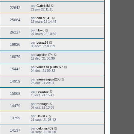
par
GabrielM
22642
21 juin 22 11:13
par
dad du 41
25664
15 mars 22 14:45
par
Hoko
26227
07 mars 22 10:39
par
Lucat59
19926
06 févr. 22 09:59
par
lapalipe174
16079
11 déc. 21 00:38
par
vanessa.puidoux2
15442
04 déc. 21 09:32
par
vanessapuid258
14959
25 oct. 21 20:01
par
reexage
15068
13 oct. 21 15:42
par
reexage
14479
07 oct. 21 13:55
par
David k
13799
21 sept. 21 06:42
par
delprius459
14137
04 sept. 21 01:50