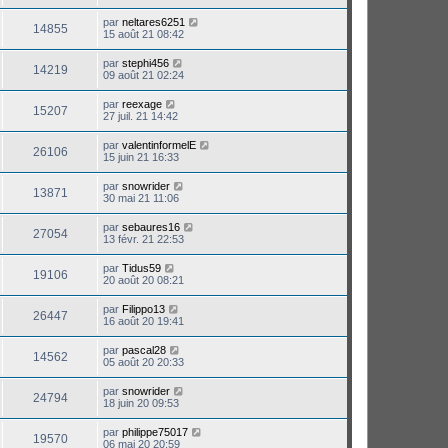
par
neltares6251
14855
15 août 21 08:42
par
stephi456
14219
09 août 21 02:24
par
reexage
15207
27 juil. 21 14:42
par
valentinformelE
26106
15 juin 21 16:33
par
snowrider
13871
30 mai 21 11:06
par
sebaures16
27054
13 févr. 21 22:53
par
Tidus59
19106
20 août 20 08:21
par
Filippo13
26447
16 août 20 19:41
par
pascal28
14562
05 août 20 20:33
par
snowrider
24794
18 juin 20 09:53
par
philippe75017
19570
06 mai 20 20:59