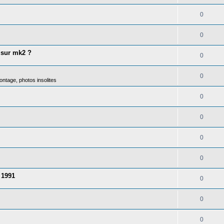
0
0
 sur mk2 ?
0
0
ntage, photos insolites
0
0
0
0
 1991
0
0
0