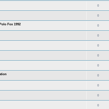
0
0
 Polo Fox 1992
0
0
0
0
0
tion
0
0
0
0