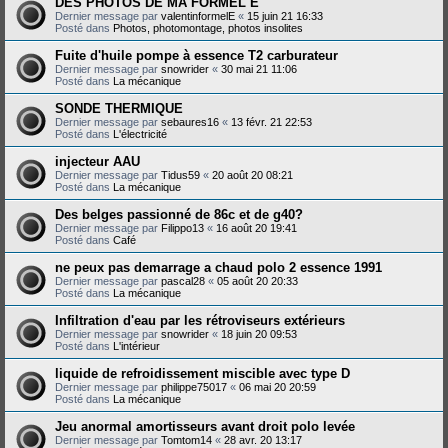
DES PHOTOS DE MA FORMEL E
Dernier message par
valentinformelE
«
15 juin 21 16:33
Posté dans
Photos, photomontage, photos insolites
Fuite d'huile pompe à essence T2 carburateur
Dernier message par
snowrider
«
30 mai 21 11:06
Posté dans
La mécanique
SONDE THERMIQUE
Dernier message par
sebaures16
«
13 févr. 21 22:53
Posté dans
L'électricité
injecteur AAU
Dernier message par
Tidus59
«
20 août 20 08:21
Posté dans
La mécanique
Des belges passionné de 86c et de g40?
Dernier message par
Filippo13
«
16 août 20 19:41
Posté dans
Café
ne peux pas demarrage a chaud polo 2 essence 1991
Dernier message par
pascal28
«
05 août 20 20:33
Posté dans
La mécanique
Infiltration d'eau par les rétroviseurs extérieurs
Dernier message par
snowrider
«
18 juin 20 09:53
Posté dans
L'intérieur
liquide de refroidissement miscible avec type D
Dernier message par
philippe75017
«
06 mai 20 20:59
Posté dans
La mécanique
Jeu anormal amortisseurs avant droit polo levée
Dernier message par
Tomtom14
«
28 avr. 20 13:17