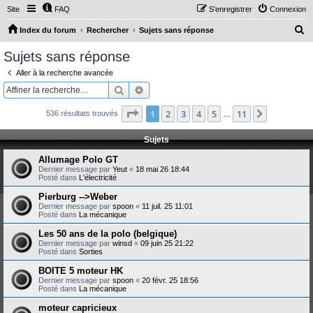
Site
FAQ
S’enregistrer
Connexion
R
Index du forum
Rechercher
Sujets sans réponse
e
Sujets sans réponse
c
Aller à la recherche avancée
h
Rechercher
Recherche avancée
e
Page
1
sur
11
1
2
3
4
5
11
Suivante
536 résultats trouvés
r
…
c
Sujets
h
Allumage Polo GT
e
Dernier message par
Yeut
«
18 mai 26 18:44
Posté dans
L'électricité
r
Pierburg -->Weber
Dernier message par
spoon
«
11 juil. 25 11:01
Posté dans
La mécanique
Les 50 ans de la polo (belgique)
Dernier message par
winsd
«
09 juin 25 21:22
Posté dans
Sorties
BOITE 5 moteur HK
Dernier message par
spoon
«
20 févr. 25 18:56
Posté dans
La mécanique
moteur capricieux