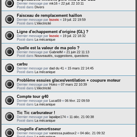
Dernier message par
mk16
«
22 juil. 22 10:11
Posté dans
Divers
Faisceau de remplacement haillon
Dernier message par
lozoic
«
19 juil. 22 19:59
Posté dans
L'électricité
Ligne d'echappement d'origine (GL) ?
Dernier message par
lozoic
«
19 juil. 22 18:32
Posté dans
La mécanique
Quelle est la valeur de ma polo ?
Dernier message par
GabrielM
«
21 juin 22 11:13
Posté dans
Nouveautés, suggestions, questions
carbu
Dernier message par
dad du 41
«
15 mars 22 14:45
Posté dans
La mécanique
Problème essuies glaces/ventilation + coupure moteur
Dernier message par
Hoko
«
07 mars 22 10:39
Posté dans
L'électricité
Compte tour g40
Dernier message par
Lucat59
«
06 févr. 22 09:59
Posté dans
La mécanique
Tic Tic carburateur !
Dernier message par
lapalipe174
«
11 déc. 21 00:38
Posté dans
La mécanique
Coupelle d'amortisseur
Dernier message par
vanessa.puidoux2
«
04 déc. 21 09:32
Posté dans
La mécanique