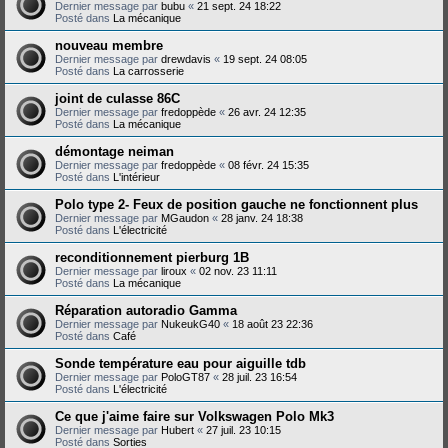
Dernier message par
bubu
«
21 sept. 24 18:22
Posté dans
La mécanique
nouveau membre
Dernier message par
drewdavis
«
19 sept. 24 08:05
Posté dans
La carrosserie
joint de culasse 86C
Dernier message par
fredoppède
«
26 avr. 24 12:35
Posté dans
La mécanique
démontage neiman
Dernier message par
fredoppède
«
08 févr. 24 15:35
Posté dans
L'intérieur
Polo type 2- Feux de position gauche ne fonctionnent plus
Dernier message par
MGaudon
«
28 janv. 24 18:38
Posté dans
L'électricité
reconditionnement pierburg 1B
Dernier message par
liroux
«
02 nov. 23 11:11
Posté dans
La mécanique
Réparation autoradio Gamma
Dernier message par
NukeukG40
«
18 août 23 22:36
Posté dans
Café
Sonde température eau pour aiguille tdb
Dernier message par
PoloGT87
«
28 juil. 23 16:54
Posté dans
L'électricité
Ce que j'aime faire sur Volkswagen Polo Mk3
Dernier message par
Hubert
«
27 juil. 23 10:15
Posté dans
Sorties