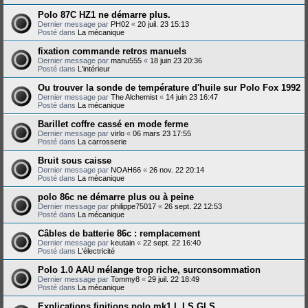
Polo 87C HZ1 ne démarre plus.
Dernier message par
PH02
«
20 juil. 23 15:13
Posté dans
La mécanique
fixation commande retros manuels
Dernier message par
manu555
«
18 juin 23 20:36
Posté dans
L'intérieur
Ou trouver la sonde de température d'huile sur Polo Fox 1992
Dernier message par
The Alchemist
«
14 juin 23 16:47
Posté dans
La mécanique
Barillet coffre cassé en mode ferme
Dernier message par
virlo
«
06 mars 23 17:55
Posté dans
La carrosserie
Bruit sous caisse
Dernier message par
NOAH66
«
26 nov. 22 20:14
Posté dans
La mécanique
polo 86c ne démarre plus ou à peine
Dernier message par
philippe75017
«
26 sept. 22 12:53
Posté dans
La mécanique
Câbles de batterie 86c : remplacement
Dernier message par
keutain
«
22 sept. 22 16:40
Posté dans
L'électricité
Polo 1.0 AAU mélange trop riche, surconsommation
Dernier message par
Tommy8
«
29 juil. 22 18:49
Posté dans
La mécanique
Explications finitions polo mk1 L LS GLS