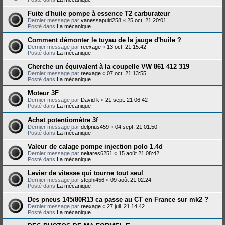
Fuite d'huile pompe à essence T2 carburateur
Dernier message par
vanessapuid258
«
25 oct. 21 20:01
Posté dans
La mécanique
Comment démonter le tuyau de la jauge d'huile ?
Dernier message par
reexage
«
13 oct. 21 15:42
Posté dans
La mécanique
Cherche un équivalent à la coupelle VW 861 412 319
Dernier message par
reexage
«
07 oct. 21 13:55
Posté dans
La mécanique
Moteur 3F
Dernier message par
David k
«
21 sept. 21 06:42
Posté dans
La mécanique
Achat potentiomètre 3f
Dernier message par
delprius459
«
04 sept. 21 01:50
Posté dans
La mécanique
Valeur de calage pompe injection polo 1.4d
Dernier message par
neltares6251
«
15 août 21 08:42
Posté dans
La mécanique
Levier de vitesse qui tourne tout seul
Dernier message par
stephi456
«
09 août 21 02:24
Posté dans
La mécanique
Des pneus 145/80R13 ca passe au CT en France sur mk2 ?
Dernier message par
reexage
«
27 juil. 21 14:42
Posté dans
La mécanique