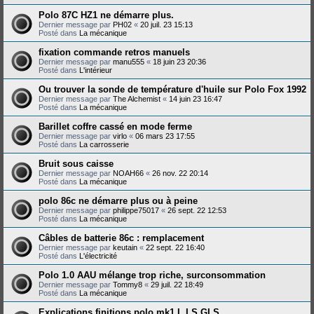
Polo 87C HZ1 ne démarre plus.
Dernier message par
PH02
«
20 juil. 23 15:13
Posté dans
La mécanique
fixation commande retros manuels
Dernier message par
manu555
«
18 juin 23 20:36
Posté dans
L'intérieur
Ou trouver la sonde de température d'huile sur Polo Fox 1992
Dernier message par
The Alchemist
«
14 juin 23 16:47
Posté dans
La mécanique
Barillet coffre cassé en mode ferme
Dernier message par
virlo
«
06 mars 23 17:55
Posté dans
La carrosserie
Bruit sous caisse
Dernier message par
NOAH66
«
26 nov. 22 20:14
Posté dans
La mécanique
polo 86c ne démarre plus ou à peine
Dernier message par
philippe75017
«
26 sept. 22 12:53
Posté dans
La mécanique
Câbles de batterie 86c : remplacement
Dernier message par
keutain
«
22 sept. 22 16:40
Posté dans
L'électricité
Polo 1.0 AAU mélange trop riche, surconsommation
Dernier message par
Tommy8
«
29 juil. 22 18:49
Posté dans
La mécanique
Explications finitions polo mk1 L LS GLS