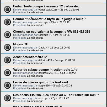
Fuite d'huile pompe à essence T2 carburateur
Dernier message par
vanessapuid258
«
25 oct. 21 20:01
Posté dans
La mécanique
Comment démonter le tuyau de la jauge d'huile ?
Dernier message par
reexage
«
13 oct. 21 15:42
Posté dans
La mécanique
Cherche un équivalent à la coupelle VW 861 412 319
Dernier message par
reexage
«
07 oct. 21 13:55
Posté dans
La mécanique
Moteur 3F
Dernier message par
David k
«
21 sept. 21 06:42
Posté dans
La mécanique
Achat potentiomètre 3f
Dernier message par
delprius459
«
04 sept. 21 01:50
Posté dans
La mécanique
Valeur de calage pompe injection polo 1.4d
Dernier message par
neltares6251
«
15 août 21 08:42
Posté dans
La mécanique
Levier de vitesse qui tourne tout seul
Dernier message par
stephi456
«
09 août 21 02:24
Posté dans
La mécanique
Des pneus 145/80R13 ca passe au CT en France sur mk2 ?
Dernier message par
reexage
«
27 juil. 21 14:42
Posté dans
La mécanique