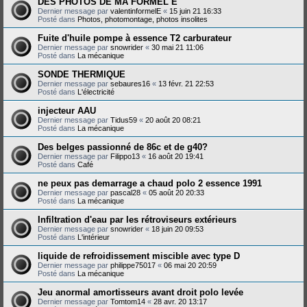
DES PHOTOS DE MA FORMEL E
Dernier message par
valentinformelE
«
15 juin 21 16:33
Posté dans
Photos, photomontage, photos insolites
Fuite d'huile pompe à essence T2 carburateur
Dernier message par
snowrider
«
30 mai 21 11:06
Posté dans
La mécanique
SONDE THERMIQUE
Dernier message par
sebaures16
«
13 févr. 21 22:53
Posté dans
L'électricité
injecteur AAU
Dernier message par
Tidus59
«
20 août 20 08:21
Posté dans
La mécanique
Des belges passionné de 86c et de g40?
Dernier message par
Filippo13
«
16 août 20 19:41
Posté dans
Café
ne peux pas demarrage a chaud polo 2 essence 1991
Dernier message par
pascal28
«
05 août 20 20:33
Posté dans
La mécanique
Infiltration d'eau par les rétroviseurs extérieurs
Dernier message par
snowrider
«
18 juin 20 09:53
Posté dans
L'intérieur
liquide de refroidissement miscible avec type D
Dernier message par
philippe75017
«
06 mai 20 20:59
Posté dans
La mécanique
Jeu anormal amortisseurs avant droit polo levée
Dernier message par
Tomtom14
«
28 avr. 20 13:17