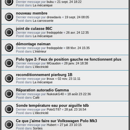
Dernier message par
bubu
«
21 sept. 24 18:22
Posté dans
La mécanique
nouveau membre
Dernier message par
drewdavis
«
19 sept. 24 08:05
Posté dans
La carrosserie
joint de culasse 86C
Dernier message par
fredoppède
«
26 avr. 24 12:35
Posté dans
La mécanique
démontage neiman
Dernier message par
fredoppède
«
08 févr. 24 15:35
Posté dans
L'intérieur
Polo type 2- Feux de position gauche ne fonctionnent plus
Dernier message par
MGaudon
«
28 janv. 24 18:38
Posté dans
L'électricité
reconditionnement pierburg 1B
Dernier message par
liroux
«
02 nov. 23 11:11
Posté dans
La mécanique
Réparation autoradio Gamma
Dernier message par
NukeukG40
«
18 août 23 22:36
Posté dans
Café
Sonde température eau pour aiguille tdb
Dernier message par
PoloGT87
«
28 juil. 23 16:54
Posté dans
L'électricité
Ce que j'aime faire sur Volkswagen Polo Mk3
Dernier message par
Hubert
«
27 juil. 23 10:15
Posté dans
Sorties