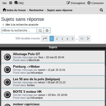
Site
FAQ
S’enregistrer
Connexion
R
Index du forum
Rechercher
Sujets sans réponse
e
Sujets sans réponse
c
Aller à la recherche avancée
h
Rechercher
Recherche avancée
e
Page
1
sur
11
1
2
3
4
5
11
Suivante
536 résultats trouvés
r
…
c
Sujets
h
Allumage Polo GT
e
Dernier message par
Yeut
«
18 mai 26 18:44
Posté dans
L'électricité
r
Pierburg -->Weber
Dernier message par
spoon
«
11 juil. 25 11:01
Posté dans
La mécanique
Les 50 ans de la polo (belgique)
Dernier message par
winsd
«
09 juin 25 21:22
Posté dans
Sorties
BOITE 5 moteur HK
Dernier message par
spoon
«
20 févr. 25 18:56
Posté dans
La mécanique
moteur capricieux