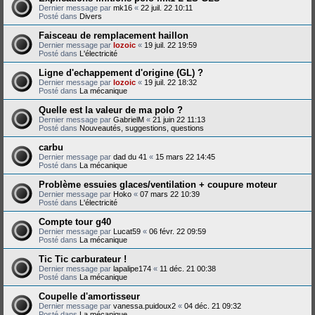
Dernier message par
mk16
«
22 juil. 22 10:11
Posté dans
Divers
Faisceau de remplacement haillon
Dernier message par
lozoic
«
19 juil. 22 19:59
Posté dans
L'électricité
Ligne d'echappement d'origine (GL) ?
Dernier message par
lozoic
«
19 juil. 22 18:32
Posté dans
La mécanique
Quelle est la valeur de ma polo ?
Dernier message par
GabrielM
«
21 juin 22 11:13
Posté dans
Nouveautés, suggestions, questions
carbu
Dernier message par
dad du 41
«
15 mars 22 14:45
Posté dans
La mécanique
Problème essuies glaces/ventilation + coupure moteur
Dernier message par
Hoko
«
07 mars 22 10:39
Posté dans
L'électricité
Compte tour g40
Dernier message par
Lucat59
«
06 févr. 22 09:59
Posté dans
La mécanique
Tic Tic carburateur !
Dernier message par
lapalipe174
«
11 déc. 21 00:38
Posté dans
La mécanique
Coupelle d'amortisseur
Dernier message par
vanessa.puidoux2
«
04 déc. 21 09:32
Posté dans
La mécanique