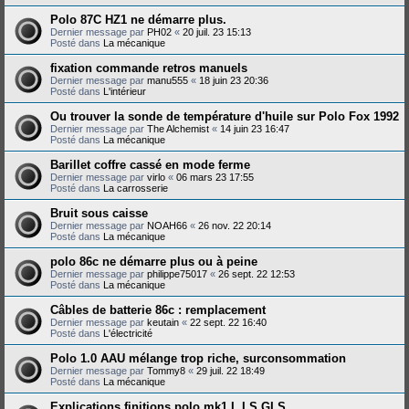
Polo 87C HZ1 ne démarre plus.
Dernier message par
PH02
«
20 juil. 23 15:13
Posté dans
La mécanique
fixation commande retros manuels
Dernier message par
manu555
«
18 juin 23 20:36
Posté dans
L'intérieur
Ou trouver la sonde de température d'huile sur Polo Fox 1992
Dernier message par
The Alchemist
«
14 juin 23 16:47
Posté dans
La mécanique
Barillet coffre cassé en mode ferme
Dernier message par
virlo
«
06 mars 23 17:55
Posté dans
La carrosserie
Bruit sous caisse
Dernier message par
NOAH66
«
26 nov. 22 20:14
Posté dans
La mécanique
polo 86c ne démarre plus ou à peine
Dernier message par
philippe75017
«
26 sept. 22 12:53
Posté dans
La mécanique
Câbles de batterie 86c : remplacement
Dernier message par
keutain
«
22 sept. 22 16:40
Posté dans
L'électricité
Polo 1.0 AAU mélange trop riche, surconsommation
Dernier message par
Tommy8
«
29 juil. 22 18:49
Posté dans
La mécanique
Explications finitions polo mk1 L LS GLS