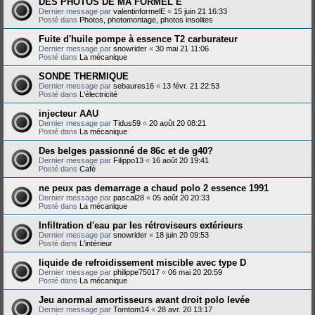
DES PHOTOS DE MA FORMEL E
Dernier message par
valentinformelE
«
15 juin 21 16:33
Posté dans
Photos, photomontage, photos insolites
Fuite d'huile pompe à essence T2 carburateur
Dernier message par
snowrider
«
30 mai 21 11:06
Posté dans
La mécanique
SONDE THERMIQUE
Dernier message par
sebaures16
«
13 févr. 21 22:53
Posté dans
L'électricité
injecteur AAU
Dernier message par
Tidus59
«
20 août 20 08:21
Posté dans
La mécanique
Des belges passionné de 86c et de g40?
Dernier message par
Filippo13
«
16 août 20 19:41
Posté dans
Café
ne peux pas demarrage a chaud polo 2 essence 1991
Dernier message par
pascal28
«
05 août 20 20:33
Posté dans
La mécanique
Infiltration d'eau par les rétroviseurs extérieurs
Dernier message par
snowrider
«
18 juin 20 09:53
Posté dans
L'intérieur
liquide de refroidissement miscible avec type D
Dernier message par
philippe75017
«
06 mai 20 20:59
Posté dans
La mécanique
Jeu anormal amortisseurs avant droit polo levée
Dernier message par
Tomtom14
«
28 avr. 20 13:17