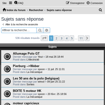
Site
FAQ
S’enregistrer
Connexion
R
Index du forum
Rechercher
Sujets sans réponse
e
Sujets sans réponse
c
Aller à la recherche avancée
h
Rechercher
Recherche avancée
e
Page
1
sur
11
1
2
3
4
5
11
Suivante
536 résultats trouvés
r
…
c
Sujets
h
Allumage Polo GT
e
Dernier message par
Yeut
«
18 mai 26 18:44
Posté dans
L'électricité
r
Pierburg -->Weber
Dernier message par
spoon
«
11 juil. 25 11:01
Posté dans
La mécanique
Les 50 ans de la polo (belgique)
Dernier message par
winsd
«
09 juin 25 21:22
Posté dans
Sorties
BOITE 5 moteur HK
Dernier message par
spoon
«
20 févr. 25 18:56
Posté dans
La mécanique
moteur capricieux