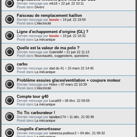
Dernier message par
mk16
«
22 juil. 22 10:11
Posté dans
Divers
Faisceau de remplacement haillon
Dernier message par
lozoic
«
19 juil. 22 19:59
Posté dans
L'électricité
Ligne d'echappement d'origine (GL) ?
Dernier message par
lozoic
«
19 juil. 22 18:32
Posté dans
La mécanique
Quelle est la valeur de ma polo ?
Dernier message par
GabrielM
«
21 juin 22 11:13
Posté dans
Nouveautés, suggestions, questions
carbu
Dernier message par
dad du 41
«
15 mars 22 14:45
Posté dans
La mécanique
Problème essuies glaces/ventilation + coupure moteur
Dernier message par
Hoko
«
07 mars 22 10:39
Posté dans
L'électricité
Compte tour g40
Dernier message par
Lucat59
«
06 févr. 22 09:59
Posté dans
La mécanique
Tic Tic carburateur !
Dernier message par
lapalipe174
«
11 déc. 21 00:38
Posté dans
La mécanique
Coupelle d'amortisseur
Dernier message par
vanessa.puidoux2
«
04 déc. 21 09:32
Posté dans
La mécanique