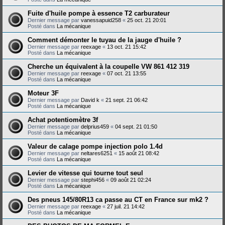
Fuite d'huile pompe à essence T2 carburateur
Dernier message par
vanessapuid258
«
25 oct. 21 20:01
Posté dans
La mécanique
Comment démonter le tuyau de la jauge d'huile ?
Dernier message par
reexage
«
13 oct. 21 15:42
Posté dans
La mécanique
Cherche un équivalent à la coupelle VW 861 412 319
Dernier message par
reexage
«
07 oct. 21 13:55
Posté dans
La mécanique
Moteur 3F
Dernier message par
David k
«
21 sept. 21 06:42
Posté dans
La mécanique
Achat potentiomètre 3f
Dernier message par
delprius459
«
04 sept. 21 01:50
Posté dans
La mécanique
Valeur de calage pompe injection polo 1.4d
Dernier message par
neltares6251
«
15 août 21 08:42
Posté dans
La mécanique
Levier de vitesse qui tourne tout seul
Dernier message par
stephi456
«
09 août 21 02:24
Posté dans
La mécanique
Des pneus 145/80R13 ca passe au CT en France sur mk2 ?
Dernier message par
reexage
«
27 juil. 21 14:42
Posté dans
La mécanique