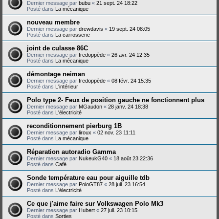
Dernier message par
bubu
«
21 sept. 24 18:22
Posté dans
La mécanique
nouveau membre
Dernier message par
drewdavis
«
19 sept. 24 08:05
Posté dans
La carrosserie
joint de culasse 86C
Dernier message par
fredoppède
«
26 avr. 24 12:35
Posté dans
La mécanique
démontage neiman
Dernier message par
fredoppède
«
08 févr. 24 15:35
Posté dans
L'intérieur
Polo type 2- Feux de position gauche ne fonctionnent plus
Dernier message par
MGaudon
«
28 janv. 24 18:38
Posté dans
L'électricité
reconditionnement pierburg 1B
Dernier message par
liroux
«
02 nov. 23 11:11
Posté dans
La mécanique
Réparation autoradio Gamma
Dernier message par
NukeukG40
«
18 août 23 22:36
Posté dans
Café
Sonde température eau pour aiguille tdb
Dernier message par
PoloGT87
«
28 juil. 23 16:54
Posté dans
L'électricité
Ce que j'aime faire sur Volkswagen Polo Mk3
Dernier message par
Hubert
«
27 juil. 23 10:15
Posté dans
Sorties