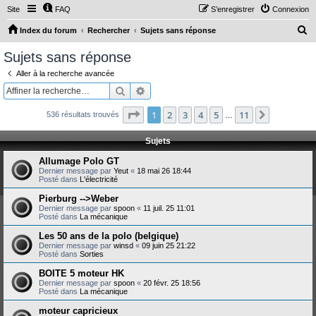
Site
FAQ
S’enregistrer
Connexion
R
Index du forum
Rechercher
Sujets sans réponse
e
Sujets sans réponse
c
Aller à la recherche avancée
h
Rechercher
Recherche avancée
e
Page
1
sur
11
1
2
3
4
5
11
Suivante
536 résultats trouvés
r
…
c
Sujets
h
Allumage Polo GT
e
Dernier message par
Yeut
«
18 mai 26 18:44
Posté dans
L'électricité
r
Pierburg -->Weber
Dernier message par
spoon
«
11 juil. 25 11:01
Posté dans
La mécanique
Les 50 ans de la polo (belgique)
Dernier message par
winsd
«
09 juin 25 21:22
Posté dans
Sorties
BOITE 5 moteur HK
Dernier message par
spoon
«
20 févr. 25 18:56
Posté dans
La mécanique
moteur capricieux