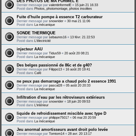
DES PHOTOS DE MA FORMEL E
Dernier message par
valentinformelE
«
15 juin 21 16:33
Posté dans
Photos, photomontage, photos insolites
Fuite d'huile pompe à essence T2 carburateur
Dernier message par
snowrider
«
30 mai 21 11:06
Posté dans
La mécanique
SONDE THERMIQUE
Dernier message par
sebaures16
«
13 févr. 21 22:53
Posté dans
L'électricité
injecteur AAU
Dernier message par
Tidus59
«
20 août 20 08:21
Posté dans
La mécanique
Des belges passionné de 86c et de g40?
Dernier message par
Filippo13
«
16 août 20 19:41
Posté dans
Café
ne peux pas demarrage a chaud polo 2 essence 1991
Dernier message par
pascal28
«
05 août 20 20:33
Posté dans
La mécanique
Infiltration d'eau par les rétroviseurs extérieurs
Dernier message par
snowrider
«
18 juin 20 09:53
Posté dans
L'intérieur
liquide de refroidissement miscible avec type D
Dernier message par
philippe75017
«
06 mai 20 20:59
Posté dans
La mécanique
Jeu anormal amortisseurs avant droit polo levée
Dernier message par
Tomtom14
«
28 avr. 20 13:17