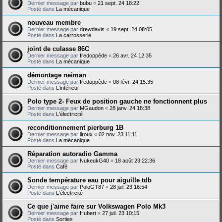
Dernier message par
bubu
«
21 sept. 24 18:22
Posté dans
La mécanique
nouveau membre
Dernier message par
drewdavis
«
19 sept. 24 08:05
Posté dans
La carrosserie
joint de culasse 86C
Dernier message par
fredoppède
«
26 avr. 24 12:35
Posté dans
La mécanique
démontage neiman
Dernier message par
fredoppède
«
08 févr. 24 15:35
Posté dans
L'intérieur
Polo type 2- Feux de position gauche ne fonctionnent plus
Dernier message par
MGaudon
«
28 janv. 24 18:38
Posté dans
L'électricité
reconditionnement pierburg 1B
Dernier message par
liroux
«
02 nov. 23 11:11
Posté dans
La mécanique
Réparation autoradio Gamma
Dernier message par
NukeukG40
«
18 août 23 22:36
Posté dans
Café
Sonde température eau pour aiguille tdb
Dernier message par
PoloGT87
«
28 juil. 23 16:54
Posté dans
L'électricité
Ce que j'aime faire sur Volkswagen Polo Mk3
Dernier message par
Hubert
«
27 juil. 23 10:15
Posté dans
Sorties