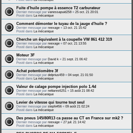
Fuite d'huile pompe à essence T2 carburateur
Dernier message par
vanessapuid258
«
25 oct. 21 20:01
Posté dans
La mécanique
Comment démonter le tuyau de la jauge d'huile ?
Dernier message par
reexage
«
13 oct. 21 15:42
Posté dans
La mécanique
Cherche un équivalent à la coupelle VW 861 412 319
Dernier message par
reexage
«
07 oct. 21 13:55
Posté dans
La mécanique
Moteur 3F
Dernier message par
David k
«
21 sept. 21 06:42
Posté dans
La mécanique
Achat potentiomètre 3f
Dernier message par
delprius459
«
04 sept. 21 01:50
Posté dans
La mécanique
Valeur de calage pompe injection polo 1.4d
Dernier message par
neltares6251
«
15 août 21 08:42
Posté dans
La mécanique
Levier de vitesse qui tourne tout seul
Dernier message par
stephi456
«
09 août 21 02:24
Posté dans
La mécanique
Des pneus 145/80R13 ca passe au CT en France sur mk2 ?
Dernier message par
reexage
«
27 juil. 21 14:42
Posté dans
La mécanique