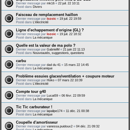
Dernier message par
mk16
«
22 juil. 22 10:11
Posté dans
Divers
Faisceau de remplacement haillon
Dernier message par
lozoic
«
19 juil. 22 19:59
Posté dans
L'électricité
Ligne d'echappement d'origine (GL) ?
Dernier message par
lozoic
«
19 juil. 22 18:32
Posté dans
La mécanique
Quelle est la valeur de ma polo ?
Dernier message par
GabrielM
«
21 juin 22 11:13
Posté dans
Nouveautés, suggestions, questions
carbu
Dernier message par
dad du 41
«
15 mars 22 14:45
Posté dans
La mécanique
Problème essuies glaces/ventilation + coupure moteur
Dernier message par
Hoko
«
07 mars 22 10:39
Posté dans
L'électricité
Compte tour g40
Dernier message par
Lucat59
«
06 févr. 22 09:59
Posté dans
La mécanique
Tic Tic carburateur !
Dernier message par
lapalipe174
«
11 déc. 21 00:38
Posté dans
La mécanique
Coupelle d'amortisseur
Dernier message par
vanessa.puidoux2
«
04 déc. 21 09:32
Posté dans
La mécanique