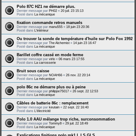
Polo 87C HZ1 ne démarre plus.
Dernier message par
PH02
«
20 juil. 23 15:13
Posté dans
La mécanique
fixation commande retros manuels
Dernier message par
manu555
«
18 juin 23 20:36
Posté dans
L'intérieur
Ou trouver la sonde de température d'huile sur Polo Fox 1992
Dernier message par
The Alchemist
«
14 juin 23 16:47
Posté dans
La mécanique
Barillet coffre cassé en mode ferme
Dernier message par
virlo
«
06 mars 23 17:55
Posté dans
La carrosserie
Bruit sous caisse
Dernier message par
NOAH66
«
26 nov. 22 20:14
Posté dans
La mécanique
polo 86c ne démarre plus ou à peine
Dernier message par
philippe75017
«
26 sept. 22 12:53
Posté dans
La mécanique
Câbles de batterie 86c : remplacement
Dernier message par
keutain
«
22 sept. 22 16:40
Posté dans
L'électricité
Polo 1.0 AAU mélange trop riche, surconsommation
Dernier message par
Tommy8
«
29 juil. 22 18:49
Posté dans
La mécanique
Explications finitions polo mk1 L LS GLS