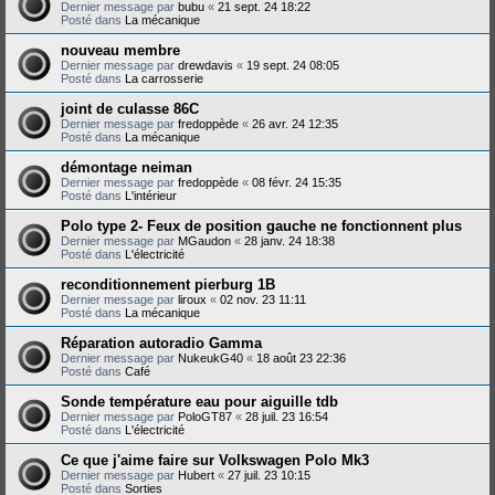
Dernier message par
bubu
«
21 sept. 24 18:22
Posté dans
La mécanique
nouveau membre
Dernier message par
drewdavis
«
19 sept. 24 08:05
Posté dans
La carrosserie
joint de culasse 86C
Dernier message par
fredoppède
«
26 avr. 24 12:35
Posté dans
La mécanique
démontage neiman
Dernier message par
fredoppède
«
08 févr. 24 15:35
Posté dans
L'intérieur
Polo type 2- Feux de position gauche ne fonctionnent plus
Dernier message par
MGaudon
«
28 janv. 24 18:38
Posté dans
L'électricité
reconditionnement pierburg 1B
Dernier message par
liroux
«
02 nov. 23 11:11
Posté dans
La mécanique
Réparation autoradio Gamma
Dernier message par
NukeukG40
«
18 août 23 22:36
Posté dans
Café
Sonde température eau pour aiguille tdb
Dernier message par
PoloGT87
«
28 juil. 23 16:54
Posté dans
L'électricité
Ce que j'aime faire sur Volkswagen Polo Mk3
Dernier message par
Hubert
«
27 juil. 23 10:15
Posté dans
Sorties