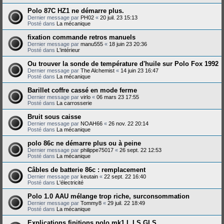
Polo 87C HZ1 ne démarre plus.
Dernier message par
PH02
«
20 juil. 23 15:13
Posté dans
La mécanique
fixation commande retros manuels
Dernier message par
manu555
«
18 juin 23 20:36
Posté dans
L'intérieur
Ou trouver la sonde de température d'huile sur Polo Fox 1992
Dernier message par
The Alchemist
«
14 juin 23 16:47
Posté dans
La mécanique
Barillet coffre cassé en mode ferme
Dernier message par
virlo
«
06 mars 23 17:55
Posté dans
La carrosserie
Bruit sous caisse
Dernier message par
NOAH66
«
26 nov. 22 20:14
Posté dans
La mécanique
polo 86c ne démarre plus ou à peine
Dernier message par
philippe75017
«
26 sept. 22 12:53
Posté dans
La mécanique
Câbles de batterie 86c : remplacement
Dernier message par
keutain
«
22 sept. 22 16:40
Posté dans
L'électricité
Polo 1.0 AAU mélange trop riche, surconsommation
Dernier message par
Tommy8
«
29 juil. 22 18:49
Posté dans
La mécanique
Explications finitions polo mk1 L LS GLS