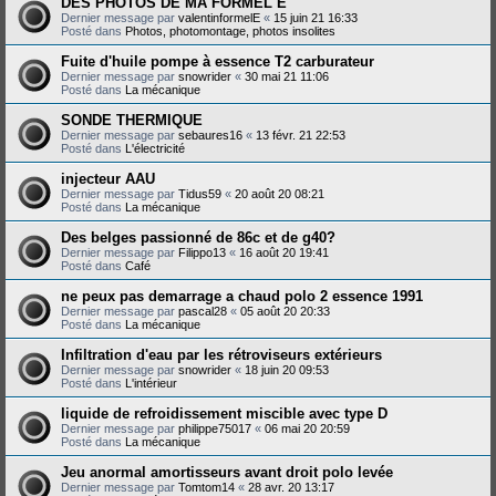
DES PHOTOS DE MA FORMEL E
Dernier message par
valentinformelE
«
15 juin 21 16:33
Posté dans
Photos, photomontage, photos insolites
Fuite d'huile pompe à essence T2 carburateur
Dernier message par
snowrider
«
30 mai 21 11:06
Posté dans
La mécanique
SONDE THERMIQUE
Dernier message par
sebaures16
«
13 févr. 21 22:53
Posté dans
L'électricité
injecteur AAU
Dernier message par
Tidus59
«
20 août 20 08:21
Posté dans
La mécanique
Des belges passionné de 86c et de g40?
Dernier message par
Filippo13
«
16 août 20 19:41
Posté dans
Café
ne peux pas demarrage a chaud polo 2 essence 1991
Dernier message par
pascal28
«
05 août 20 20:33
Posté dans
La mécanique
Infiltration d'eau par les rétroviseurs extérieurs
Dernier message par
snowrider
«
18 juin 20 09:53
Posté dans
L'intérieur
liquide de refroidissement miscible avec type D
Dernier message par
philippe75017
«
06 mai 20 20:59
Posté dans
La mécanique
Jeu anormal amortisseurs avant droit polo levée
Dernier message par
Tomtom14
«
28 avr. 20 13:17