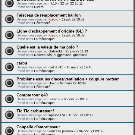
Dernier message par
mk16
«
22 juil. 22 10:11
Posté dans
Divers
Faisceau de remplacement haillon
Dernier message par
lozoic
«
19 juil. 22 19:59
Posté dans
L'électricité
Ligne d'echappement d'origine (GL) ?
Dernier message par
lozoic
«
19 juil. 22 18:32
Posté dans
La mécanique
Quelle est la valeur de ma polo ?
Dernier message par
GabrielM
«
21 juin 22 11:13
Posté dans
Nouveautés, suggestions, questions
carbu
Dernier message par
dad du 41
«
15 mars 22 14:45
Posté dans
La mécanique
Problème essuies glaces/ventilation + coupure moteur
Dernier message par
Hoko
«
07 mars 22 10:39
Posté dans
L'électricité
Compte tour g40
Dernier message par
Lucat59
«
06 févr. 22 09:59
Posté dans
La mécanique
Tic Tic carburateur !
Dernier message par
lapalipe174
«
11 déc. 21 00:38
Posté dans
La mécanique
Coupelle d'amortisseur
Dernier message par
vanessa.puidoux2
«
04 déc. 21 09:32
Posté dans
La mécanique