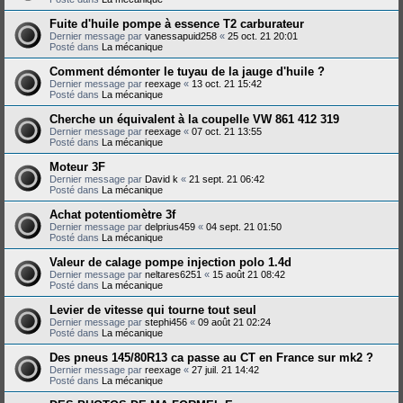
Fuite d'huile pompe à essence T2 carburateur
Dernier message par
vanessapuid258
«
25 oct. 21 20:01
Posté dans
La mécanique
Comment démonter le tuyau de la jauge d'huile ?
Dernier message par
reexage
«
13 oct. 21 15:42
Posté dans
La mécanique
Cherche un équivalent à la coupelle VW 861 412 319
Dernier message par
reexage
«
07 oct. 21 13:55
Posté dans
La mécanique
Moteur 3F
Dernier message par
David k
«
21 sept. 21 06:42
Posté dans
La mécanique
Achat potentiomètre 3f
Dernier message par
delprius459
«
04 sept. 21 01:50
Posté dans
La mécanique
Valeur de calage pompe injection polo 1.4d
Dernier message par
neltares6251
«
15 août 21 08:42
Posté dans
La mécanique
Levier de vitesse qui tourne tout seul
Dernier message par
stephi456
«
09 août 21 02:24
Posté dans
La mécanique
Des pneus 145/80R13 ca passe au CT en France sur mk2 ?
Dernier message par
reexage
«
27 juil. 21 14:42
Posté dans
La mécanique