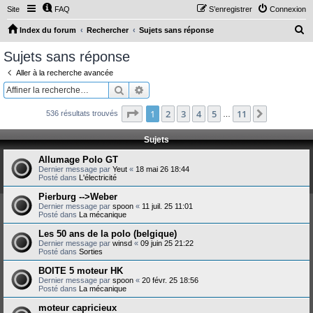
Site
FAQ
S’enregistrer
Connexion
R
Index du forum
Rechercher
Sujets sans réponse
e
Sujets sans réponse
c
Aller à la recherche avancée
h
Rechercher
Recherche avancée
e
Page
1
sur
11
1
2
3
4
5
11
Suivante
536 résultats trouvés
r
…
c
Sujets
h
Allumage Polo GT
e
Dernier message par
Yeut
«
18 mai 26 18:44
Posté dans
L'électricité
r
Pierburg -->Weber
Dernier message par
spoon
«
11 juil. 25 11:01
Posté dans
La mécanique
Les 50 ans de la polo (belgique)
Dernier message par
winsd
«
09 juin 25 21:22
Posté dans
Sorties
BOITE 5 moteur HK
Dernier message par
spoon
«
20 févr. 25 18:56
Posté dans
La mécanique
moteur capricieux