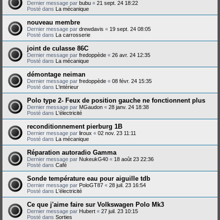
Dernier message par
bubu
«
21 sept. 24 18:22
Posté dans
La mécanique
nouveau membre
Dernier message par
drewdavis
«
19 sept. 24 08:05
Posté dans
La carrosserie
joint de culasse 86C
Dernier message par
fredoppède
«
26 avr. 24 12:35
Posté dans
La mécanique
démontage neiman
Dernier message par
fredoppède
«
08 févr. 24 15:35
Posté dans
L'intérieur
Polo type 2- Feux de position gauche ne fonctionnent plus
Dernier message par
MGaudon
«
28 janv. 24 18:38
Posté dans
L'électricité
reconditionnement pierburg 1B
Dernier message par
liroux
«
02 nov. 23 11:11
Posté dans
La mécanique
Réparation autoradio Gamma
Dernier message par
NukeukG40
«
18 août 23 22:36
Posté dans
Café
Sonde température eau pour aiguille tdb
Dernier message par
PoloGT87
«
28 juil. 23 16:54
Posté dans
L'électricité
Ce que j'aime faire sur Volkswagen Polo Mk3
Dernier message par
Hubert
«
27 juil. 23 10:15
Posté dans
Sorties