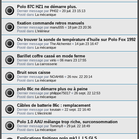
Polo 87C HZ1 ne démarre plus.
Dernier message par
PH02
«
20 juil. 23 15:13
Posté dans
La mécanique
fixation commande retros manuels
Dernier message par
manu555
«
18 juin 23 20:36
Posté dans
L'intérieur
Ou trouver la sonde de température d'huile sur Polo Fox 1992
Dernier message par
The Alchemist
«
14 juin 23 16:47
Posté dans
La mécanique
Barillet coffre cassé en mode ferme
Dernier message par
virlo
«
06 mars 23 17:55
Posté dans
La carrosserie
Bruit sous caisse
Dernier message par
NOAH66
«
26 nov. 22 20:14
Posté dans
La mécanique
polo 86c ne démarre plus ou à peine
Dernier message par
philippe75017
«
26 sept. 22 12:53
Posté dans
La mécanique
Câbles de batterie 86c : remplacement
Dernier message par
keutain
«
22 sept. 22 16:40
Posté dans
L'électricité
Polo 1.0 AAU mélange trop riche, surconsommation
Dernier message par
Tommy8
«
29 juil. 22 18:49
Posté dans
La mécanique
Explications finitions polo mk1 L LS GLS