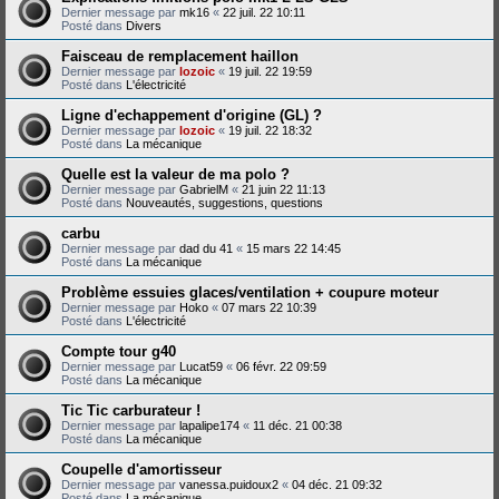
Dernier message par
mk16
«
22 juil. 22 10:11
Posté dans
Divers
Faisceau de remplacement haillon
Dernier message par
lozoic
«
19 juil. 22 19:59
Posté dans
L'électricité
Ligne d'echappement d'origine (GL) ?
Dernier message par
lozoic
«
19 juil. 22 18:32
Posté dans
La mécanique
Quelle est la valeur de ma polo ?
Dernier message par
GabrielM
«
21 juin 22 11:13
Posté dans
Nouveautés, suggestions, questions
carbu
Dernier message par
dad du 41
«
15 mars 22 14:45
Posté dans
La mécanique
Problème essuies glaces/ventilation + coupure moteur
Dernier message par
Hoko
«
07 mars 22 10:39
Posté dans
L'électricité
Compte tour g40
Dernier message par
Lucat59
«
06 févr. 22 09:59
Posté dans
La mécanique
Tic Tic carburateur !
Dernier message par
lapalipe174
«
11 déc. 21 00:38
Posté dans
La mécanique
Coupelle d'amortisseur
Dernier message par
vanessa.puidoux2
«
04 déc. 21 09:32
Posté dans
La mécanique