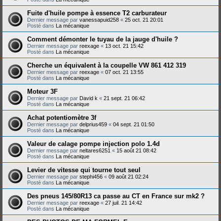
Fuite d'huile pompe à essence T2 carburateur
Dernier message par
vanessapuid258
«
25 oct. 21 20:01
Posté dans
La mécanique
Comment démonter le tuyau de la jauge d'huile ?
Dernier message par
reexage
«
13 oct. 21 15:42
Posté dans
La mécanique
Cherche un équivalent à la coupelle VW 861 412 319
Dernier message par
reexage
«
07 oct. 21 13:55
Posté dans
La mécanique
Moteur 3F
Dernier message par
David k
«
21 sept. 21 06:42
Posté dans
La mécanique
Achat potentiomètre 3f
Dernier message par
delprius459
«
04 sept. 21 01:50
Posté dans
La mécanique
Valeur de calage pompe injection polo 1.4d
Dernier message par
neltares6251
«
15 août 21 08:42
Posté dans
La mécanique
Levier de vitesse qui tourne tout seul
Dernier message par
stephi456
«
09 août 21 02:24
Posté dans
La mécanique
Des pneus 145/80R13 ca passe au CT en France sur mk2 ?
Dernier message par
reexage
«
27 juil. 21 14:42
Posté dans
La mécanique