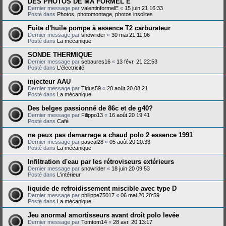
DES PHOTOS DE MA FORMEL E
Dernier message par
valentinformelE
«
15 juin 21 16:33
Posté dans
Photos, photomontage, photos insolites
Fuite d'huile pompe à essence T2 carburateur
Dernier message par
snowrider
«
30 mai 21 11:06
Posté dans
La mécanique
SONDE THERMIQUE
Dernier message par
sebaures16
«
13 févr. 21 22:53
Posté dans
L'électricité
injecteur AAU
Dernier message par
Tidus59
«
20 août 20 08:21
Posté dans
La mécanique
Des belges passionné de 86c et de g40?
Dernier message par
Filippo13
«
16 août 20 19:41
Posté dans
Café
ne peux pas demarrage a chaud polo 2 essence 1991
Dernier message par
pascal28
«
05 août 20 20:33
Posté dans
La mécanique
Infiltration d'eau par les rétroviseurs extérieurs
Dernier message par
snowrider
«
18 juin 20 09:53
Posté dans
L'intérieur
liquide de refroidissement miscible avec type D
Dernier message par
philippe75017
«
06 mai 20 20:59
Posté dans
La mécanique
Jeu anormal amortisseurs avant droit polo levée
Dernier message par
Tomtom14
«
28 avr. 20 13:17