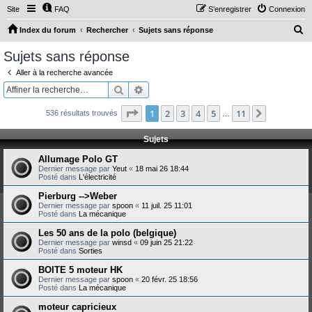
Site
FAQ
S’enregistrer
Connexion
R
Index du forum
Rechercher
Sujets sans réponse
e
Sujets sans réponse
c
Aller à la recherche avancée
h
Rechercher
Recherche avancée
e
Page
1
sur
11
1
2
3
4
5
11
Suivante
536 résultats trouvés
r
…
c
Sujets
h
Allumage Polo GT
e
Dernier message par
Yeut
«
18 mai 26 18:44
Posté dans
L'électricité
r
Pierburg -->Weber
Dernier message par
spoon
«
11 juil. 25 11:01
Posté dans
La mécanique
Les 50 ans de la polo (belgique)
Dernier message par
winsd
«
09 juin 25 21:22
Posté dans
Sorties
BOITE 5 moteur HK
Dernier message par
spoon
«
20 févr. 25 18:56
Posté dans
La mécanique
moteur capricieux