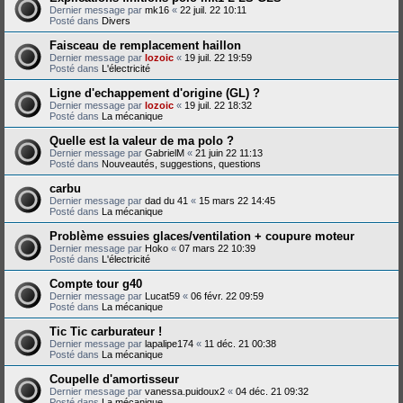
Dernier message par
mk16
«
22 juil. 22 10:11
Posté dans
Divers
Faisceau de remplacement haillon
Dernier message par
lozoic
«
19 juil. 22 19:59
Posté dans
L'électricité
Ligne d'echappement d'origine (GL) ?
Dernier message par
lozoic
«
19 juil. 22 18:32
Posté dans
La mécanique
Quelle est la valeur de ma polo ?
Dernier message par
GabrielM
«
21 juin 22 11:13
Posté dans
Nouveautés, suggestions, questions
carbu
Dernier message par
dad du 41
«
15 mars 22 14:45
Posté dans
La mécanique
Problème essuies glaces/ventilation + coupure moteur
Dernier message par
Hoko
«
07 mars 22 10:39
Posté dans
L'électricité
Compte tour g40
Dernier message par
Lucat59
«
06 févr. 22 09:59
Posté dans
La mécanique
Tic Tic carburateur !
Dernier message par
lapalipe174
«
11 déc. 21 00:38
Posté dans
La mécanique
Coupelle d'amortisseur
Dernier message par
vanessa.puidoux2
«
04 déc. 21 09:32
Posté dans
La mécanique