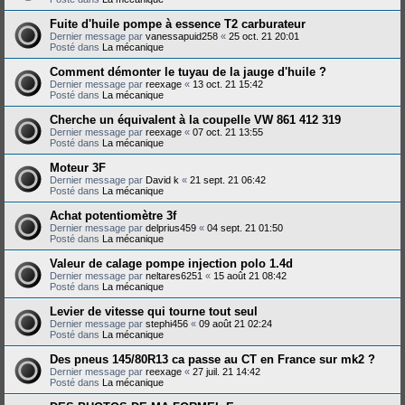
Fuite d'huile pompe à essence T2 carburateur
Dernier message par
vanessapuid258
«
25 oct. 21 20:01
Posté dans
La mécanique
Comment démonter le tuyau de la jauge d'huile ?
Dernier message par
reexage
«
13 oct. 21 15:42
Posté dans
La mécanique
Cherche un équivalent à la coupelle VW 861 412 319
Dernier message par
reexage
«
07 oct. 21 13:55
Posté dans
La mécanique
Moteur 3F
Dernier message par
David k
«
21 sept. 21 06:42
Posté dans
La mécanique
Achat potentiomètre 3f
Dernier message par
delprius459
«
04 sept. 21 01:50
Posté dans
La mécanique
Valeur de calage pompe injection polo 1.4d
Dernier message par
neltares6251
«
15 août 21 08:42
Posté dans
La mécanique
Levier de vitesse qui tourne tout seul
Dernier message par
stephi456
«
09 août 21 02:24
Posté dans
La mécanique
Des pneus 145/80R13 ca passe au CT en France sur mk2 ?
Dernier message par
reexage
«
27 juil. 21 14:42
Posté dans
La mécanique