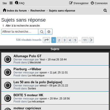
Site
FAQ
S’enregistrer
Connexion
R
Index du forum
Rechercher
Sujets sans réponse
e
Sujets sans réponse
c
Aller à la recherche avancée
h
Rechercher
Recherche avancée
e
Page
1
sur
11
1
2
3
4
5
11
Suivante
536 résultats trouvés
r
…
c
Sujets
h
Allumage Polo GT
e
Dernier message par
Yeut
«
18 mai 26 18:44
Posté dans
L'électricité
r
Pierburg -->Weber
Dernier message par
spoon
«
11 juil. 25 11:01
Posté dans
La mécanique
Les 50 ans de la polo (belgique)
Dernier message par
winsd
«
09 juin 25 21:22
Posté dans
Sorties
BOITE 5 moteur HK
Dernier message par
spoon
«
20 févr. 25 18:56
Posté dans
La mécanique
moteur capricieux