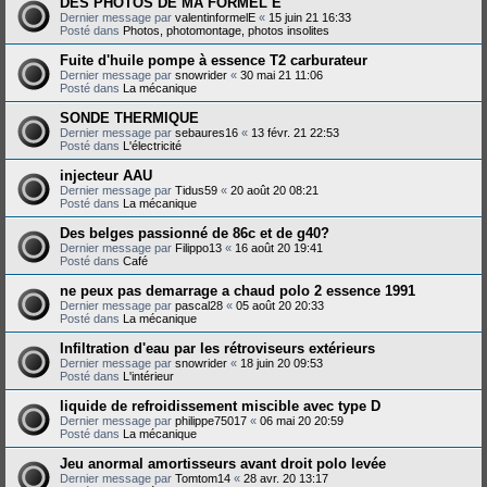
DES PHOTOS DE MA FORMEL E
Dernier message par
valentinformelE
«
15 juin 21 16:33
Posté dans
Photos, photomontage, photos insolites
Fuite d'huile pompe à essence T2 carburateur
Dernier message par
snowrider
«
30 mai 21 11:06
Posté dans
La mécanique
SONDE THERMIQUE
Dernier message par
sebaures16
«
13 févr. 21 22:53
Posté dans
L'électricité
injecteur AAU
Dernier message par
Tidus59
«
20 août 20 08:21
Posté dans
La mécanique
Des belges passionné de 86c et de g40?
Dernier message par
Filippo13
«
16 août 20 19:41
Posté dans
Café
ne peux pas demarrage a chaud polo 2 essence 1991
Dernier message par
pascal28
«
05 août 20 20:33
Posté dans
La mécanique
Infiltration d'eau par les rétroviseurs extérieurs
Dernier message par
snowrider
«
18 juin 20 09:53
Posté dans
L'intérieur
liquide de refroidissement miscible avec type D
Dernier message par
philippe75017
«
06 mai 20 20:59
Posté dans
La mécanique
Jeu anormal amortisseurs avant droit polo levée
Dernier message par
Tomtom14
«
28 avr. 20 13:17