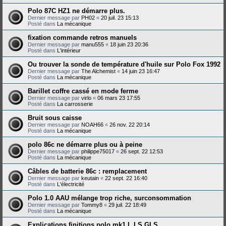
Polo 87C HZ1 ne démarre plus.
Dernier message par
PH02
«
20 juil. 23 15:13
Posté dans
La mécanique
fixation commande retros manuels
Dernier message par
manu555
«
18 juin 23 20:36
Posté dans
L'intérieur
Ou trouver la sonde de température d'huile sur Polo Fox 1992
Dernier message par
The Alchemist
«
14 juin 23 16:47
Posté dans
La mécanique
Barillet coffre cassé en mode ferme
Dernier message par
virlo
«
06 mars 23 17:55
Posté dans
La carrosserie
Bruit sous caisse
Dernier message par
NOAH66
«
26 nov. 22 20:14
Posté dans
La mécanique
polo 86c ne démarre plus ou à peine
Dernier message par
philippe75017
«
26 sept. 22 12:53
Posté dans
La mécanique
Câbles de batterie 86c : remplacement
Dernier message par
keutain
«
22 sept. 22 16:40
Posté dans
L'électricité
Polo 1.0 AAU mélange trop riche, surconsommation
Dernier message par
Tommy8
«
29 juil. 22 18:49
Posté dans
La mécanique
Explications finitions polo mk1 L LS GLS