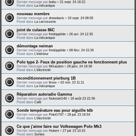
Dernier message par
bubu
«
21 sept. 24 18:22
Posté dans
La mécanique
nouveau membre
Dernier message par
drewdavis
«
19 sept. 24 08:05
Posté dans
La carrosserie
joint de culasse 86C
Dernier message par
fredoppède
«
26 avr. 24 12:35
Posté dans
La mécanique
démontage neiman
Dernier message par
fredoppède
«
08 févr. 24 15:35
Posté dans
L'intérieur
Polo type 2- Feux de position gauche ne fonctionnent plus
Dernier message par
MGaudon
«
28 janv. 24 18:38
Posté dans
L'électricité
reconditionnement pierburg 1B
Dernier message par
liroux
«
02 nov. 23 11:11
Posté dans
La mécanique
Réparation autoradio Gamma
Dernier message par
NukeukG40
«
18 août 23 22:36
Posté dans
Café
Sonde température eau pour aiguille tdb
Dernier message par
PoloGT87
«
28 juil. 23 16:54
Posté dans
L'électricité
Ce que j'aime faire sur Volkswagen Polo Mk3
Dernier message par
Hubert
«
27 juil. 23 10:15
Posté dans
Sorties