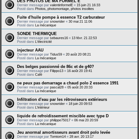
DES PHOTOS DE MA FORMEL E
Dernier message par
valentinformelE
«
15 juin 21 16:33
Posté dans
Photos, photomontage, photos insolites
Fuite d'huile pompe à essence T2 carburateur
Dernier message par
snowrider
«
30 mai 21 11:06
Posté dans
La mécanique
SONDE THERMIQUE
Dernier message par
sebaures16
«
13 févr. 21 22:53
Posté dans
L'électricité
injecteur AAU
Dernier message par
Tidus59
«
20 août 20 08:21
Posté dans
La mécanique
Des belges passionné de 86c et de g40?
Dernier message par
Filippo13
«
16 août 20 19:41
Posté dans
Café
ne peux pas demarrage a chaud polo 2 essence 1991
Dernier message par
pascal28
«
05 août 20 20:33
Posté dans
La mécanique
Infiltration d'eau par les rétroviseurs extérieurs
Dernier message par
snowrider
«
18 juin 20 09:53
Posté dans
L'intérieur
liquide de refroidissement miscible avec type D
Dernier message par
philippe75017
«
06 mai 20 20:59
Posté dans
La mécanique
Jeu anormal amortisseurs avant droit polo levée
Dernier message par
Tomtom14
«
28 avr. 20 13:17