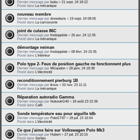
Dernier message par
bubu
«
21 sept. 24 18:22
Posté dans
La mécanique
nouveau membre
Dernier message par
drewdavis
«
19 sept. 24 08:05
Posté dans
La carrosserie
joint de culasse 86C
Dernier message par
fredoppède
«
26 avr. 24 12:35
Posté dans
La mécanique
démontage neiman
Dernier message par
fredoppède
«
08 févr. 24 15:35
Posté dans
L'intérieur
Polo type 2- Feux de position gauche ne fonctionnent plus
Dernier message par
MGaudon
«
28 janv. 24 18:38
Posté dans
L'électricité
reconditionnement pierburg 1B
Dernier message par
liroux
«
02 nov. 23 11:11
Posté dans
La mécanique
Réparation autoradio Gamma
Dernier message par
NukeukG40
«
18 août 23 22:36
Posté dans
Café
Sonde température eau pour aiguille tdb
Dernier message par
PoloGT87
«
28 juil. 23 16:54
Posté dans
L'électricité
Ce que j'aime faire sur Volkswagen Polo Mk3
Dernier message par
Hubert
«
27 juil. 23 10:15
Posté dans
Sorties