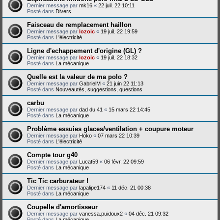
Dernier message par
mk16
«
22 juil. 22 10:11
Posté dans
Divers
Faisceau de remplacement haillon
Dernier message par
lozoic
«
19 juil. 22 19:59
Posté dans
L'électricité
Ligne d'echappement d'origine (GL) ?
Dernier message par
lozoic
«
19 juil. 22 18:32
Posté dans
La mécanique
Quelle est la valeur de ma polo ?
Dernier message par
GabrielM
«
21 juin 22 11:13
Posté dans
Nouveautés, suggestions, questions
carbu
Dernier message par
dad du 41
«
15 mars 22 14:45
Posté dans
La mécanique
Problème essuies glaces/ventilation + coupure moteur
Dernier message par
Hoko
«
07 mars 22 10:39
Posté dans
L'électricité
Compte tour g40
Dernier message par
Lucat59
«
06 févr. 22 09:59
Posté dans
La mécanique
Tic Tic carburateur !
Dernier message par
lapalipe174
«
11 déc. 21 00:38
Posté dans
La mécanique
Coupelle d'amortisseur
Dernier message par
vanessa.puidoux2
«
04 déc. 21 09:32
Posté dans
La mécanique