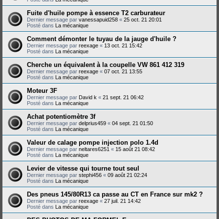
Fuite d'huile pompe à essence T2 carburateur
Dernier message par
vanessapuid258
«
25 oct. 21 20:01
Posté dans
La mécanique
Comment démonter le tuyau de la jauge d'huile ?
Dernier message par
reexage
«
13 oct. 21 15:42
Posté dans
La mécanique
Cherche un équivalent à la coupelle VW 861 412 319
Dernier message par
reexage
«
07 oct. 21 13:55
Posté dans
La mécanique
Moteur 3F
Dernier message par
David k
«
21 sept. 21 06:42
Posté dans
La mécanique
Achat potentiomètre 3f
Dernier message par
delprius459
«
04 sept. 21 01:50
Posté dans
La mécanique
Valeur de calage pompe injection polo 1.4d
Dernier message par
neltares6251
«
15 août 21 08:42
Posté dans
La mécanique
Levier de vitesse qui tourne tout seul
Dernier message par
stephi456
«
09 août 21 02:24
Posté dans
La mécanique
Des pneus 145/80R13 ca passe au CT en France sur mk2 ?
Dernier message par
reexage
«
27 juil. 21 14:42
Posté dans
La mécanique