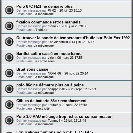
Polo 87C HZ1 ne démarre plus.
Dernier message par
PH02
«
20 juil. 23 15:13
Posté dans
La mécanique
fixation commande retros manuels
Dernier message par
manu555
«
18 juin 23 20:36
Posté dans
L'intérieur
Ou trouver la sonde de température d'huile sur Polo Fox 1992
Dernier message par
The Alchemist
«
14 juin 23 16:47
Posté dans
La mécanique
Barillet coffre cassé en mode ferme
Dernier message par
virlo
«
06 mars 23 17:55
Posté dans
La carrosserie
Bruit sous caisse
Dernier message par
NOAH66
«
26 nov. 22 20:14
Posté dans
La mécanique
polo 86c ne démarre plus ou à peine
Dernier message par
philippe75017
«
26 sept. 22 12:53
Posté dans
La mécanique
Câbles de batterie 86c : remplacement
Dernier message par
keutain
«
22 sept. 22 16:40
Posté dans
L'électricité
Polo 1.0 AAU mélange trop riche, surconsommation
Dernier message par
Tommy8
«
29 juil. 22 18:49
Posté dans
La mécanique
Explications finitions polo mk1 L LS GLS