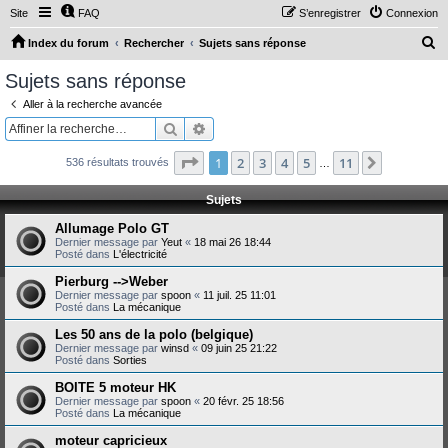
Site
FAQ
S’enregistrer
Connexion
R
Index du forum
Rechercher
Sujets sans réponse
e
Sujets sans réponse
c
Aller à la recherche avancée
h
Rechercher
Recherche avancée
e
Page
1
sur
11
1
2
3
4
5
11
Suivante
536 résultats trouvés
r
…
c
Sujets
h
Allumage Polo GT
e
Dernier message par
Yeut
«
18 mai 26 18:44
Posté dans
L'électricité
r
Pierburg -->Weber
Dernier message par
spoon
«
11 juil. 25 11:01
Posté dans
La mécanique
Les 50 ans de la polo (belgique)
Dernier message par
winsd
«
09 juin 25 21:22
Posté dans
Sorties
BOITE 5 moteur HK
Dernier message par
spoon
«
20 févr. 25 18:56
Posté dans
La mécanique
moteur capricieux