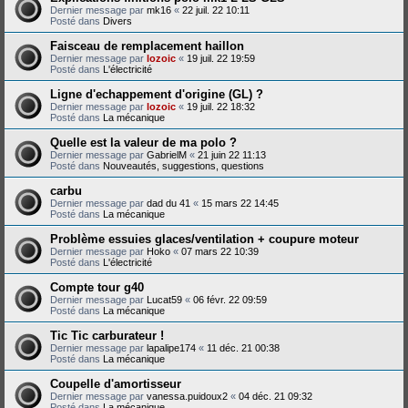
Dernier message par
mk16
«
22 juil. 22 10:11
Posté dans
Divers
Faisceau de remplacement haillon
Dernier message par
lozoic
«
19 juil. 22 19:59
Posté dans
L'électricité
Ligne d'echappement d'origine (GL) ?
Dernier message par
lozoic
«
19 juil. 22 18:32
Posté dans
La mécanique
Quelle est la valeur de ma polo ?
Dernier message par
GabrielM
«
21 juin 22 11:13
Posté dans
Nouveautés, suggestions, questions
carbu
Dernier message par
dad du 41
«
15 mars 22 14:45
Posté dans
La mécanique
Problème essuies glaces/ventilation + coupure moteur
Dernier message par
Hoko
«
07 mars 22 10:39
Posté dans
L'électricité
Compte tour g40
Dernier message par
Lucat59
«
06 févr. 22 09:59
Posté dans
La mécanique
Tic Tic carburateur !
Dernier message par
lapalipe174
«
11 déc. 21 00:38
Posté dans
La mécanique
Coupelle d'amortisseur
Dernier message par
vanessa.puidoux2
«
04 déc. 21 09:32
Posté dans
La mécanique