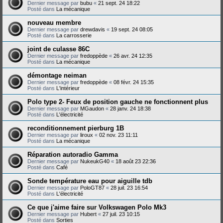
Dernier message par
bubu
«
21 sept. 24 18:22
Posté dans
La mécanique
nouveau membre
Dernier message par
drewdavis
«
19 sept. 24 08:05
Posté dans
La carrosserie
joint de culasse 86C
Dernier message par
fredoppède
«
26 avr. 24 12:35
Posté dans
La mécanique
démontage neiman
Dernier message par
fredoppède
«
08 févr. 24 15:35
Posté dans
L'intérieur
Polo type 2- Feux de position gauche ne fonctionnent plus
Dernier message par
MGaudon
«
28 janv. 24 18:38
Posté dans
L'électricité
reconditionnement pierburg 1B
Dernier message par
liroux
«
02 nov. 23 11:11
Posté dans
La mécanique
Réparation autoradio Gamma
Dernier message par
NukeukG40
«
18 août 23 22:36
Posté dans
Café
Sonde température eau pour aiguille tdb
Dernier message par
PoloGT87
«
28 juil. 23 16:54
Posté dans
L'électricité
Ce que j'aime faire sur Volkswagen Polo Mk3
Dernier message par
Hubert
«
27 juil. 23 10:15
Posté dans
Sorties