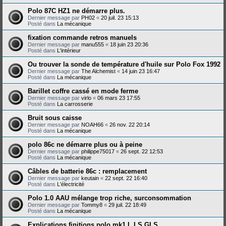
Polo 87C HZ1 ne démarre plus.
Dernier message par
PH02
«
20 juil. 23 15:13
Posté dans
La mécanique
fixation commande retros manuels
Dernier message par
manu555
«
18 juin 23 20:36
Posté dans
L'intérieur
Ou trouver la sonde de température d'huile sur Polo Fox 1992
Dernier message par
The Alchemist
«
14 juin 23 16:47
Posté dans
La mécanique
Barillet coffre cassé en mode ferme
Dernier message par
virlo
«
06 mars 23 17:55
Posté dans
La carrosserie
Bruit sous caisse
Dernier message par
NOAH66
«
26 nov. 22 20:14
Posté dans
La mécanique
polo 86c ne démarre plus ou à peine
Dernier message par
philippe75017
«
26 sept. 22 12:53
Posté dans
La mécanique
Câbles de batterie 86c : remplacement
Dernier message par
keutain
«
22 sept. 22 16:40
Posté dans
L'électricité
Polo 1.0 AAU mélange trop riche, surconsommation
Dernier message par
Tommy8
«
29 juil. 22 18:49
Posté dans
La mécanique
Explications finitions polo mk1 L LS GLS