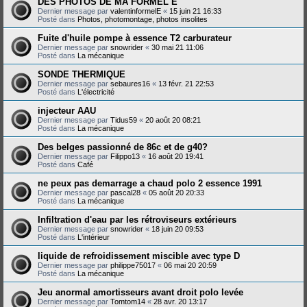
DES PHOTOS DE MA FORMEL E
Dernier message par
valentinformelE
«
15 juin 21 16:33
Posté dans
Photos, photomontage, photos insolites
Fuite d'huile pompe à essence T2 carburateur
Dernier message par
snowrider
«
30 mai 21 11:06
Posté dans
La mécanique
SONDE THERMIQUE
Dernier message par
sebaures16
«
13 févr. 21 22:53
Posté dans
L'électricité
injecteur AAU
Dernier message par
Tidus59
«
20 août 20 08:21
Posté dans
La mécanique
Des belges passionné de 86c et de g40?
Dernier message par
Filippo13
«
16 août 20 19:41
Posté dans
Café
ne peux pas demarrage a chaud polo 2 essence 1991
Dernier message par
pascal28
«
05 août 20 20:33
Posté dans
La mécanique
Infiltration d'eau par les rétroviseurs extérieurs
Dernier message par
snowrider
«
18 juin 20 09:53
Posté dans
L'intérieur
liquide de refroidissement miscible avec type D
Dernier message par
philippe75017
«
06 mai 20 20:59
Posté dans
La mécanique
Jeu anormal amortisseurs avant droit polo levée
Dernier message par
Tomtom14
«
28 avr. 20 13:17