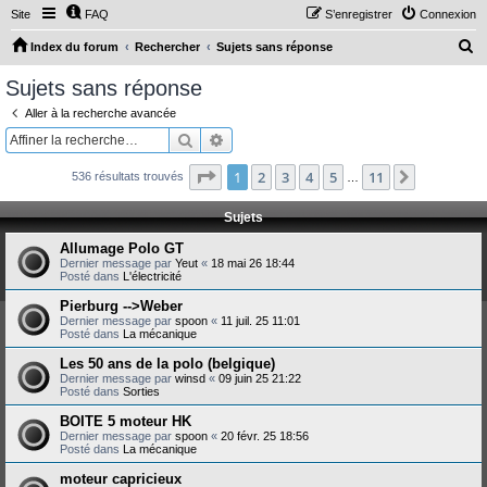
Site
FAQ
S’enregistrer
Connexion
R
Index du forum
Rechercher
Sujets sans réponse
e
Sujets sans réponse
c
Aller à la recherche avancée
h
Rechercher
Recherche avancée
e
Page
1
sur
11
1
2
3
4
5
11
Suivante
536 résultats trouvés
r
…
c
Sujets
h
Allumage Polo GT
e
Dernier message par
Yeut
«
18 mai 26 18:44
Posté dans
L'électricité
r
Pierburg -->Weber
Dernier message par
spoon
«
11 juil. 25 11:01
Posté dans
La mécanique
Les 50 ans de la polo (belgique)
Dernier message par
winsd
«
09 juin 25 21:22
Posté dans
Sorties
BOITE 5 moteur HK
Dernier message par
spoon
«
20 févr. 25 18:56
Posté dans
La mécanique
moteur capricieux