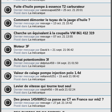
Fuite d'huile pompe à essence T2 carburateur
Dernier message par
vanessapuid258
«
25 oct. 21 20:01
Posté dans
La mécanique
Comment démonter le tuyau de la jauge d'huile ?
Dernier message par
reexage
«
13 oct. 21 15:42
Posté dans
La mécanique
Cherche un équivalent à la coupelle VW 861 412 319
Dernier message par
reexage
«
07 oct. 21 13:55
Posté dans
La mécanique
Moteur 3F
Dernier message par
David k
«
21 sept. 21 06:42
Posté dans
La mécanique
Achat potentiomètre 3f
Dernier message par
delprius459
«
04 sept. 21 01:50
Posté dans
La mécanique
Valeur de calage pompe injection polo 1.4d
Dernier message par
neltares6251
«
15 août 21 08:42
Posté dans
La mécanique
Levier de vitesse qui tourne tout seul
Dernier message par
stephi456
«
09 août 21 02:24
Posté dans
La mécanique
Des pneus 145/80R13 ca passe au CT en France sur mk2 ?
Dernier message par
reexage
«
27 juil. 21 14:42
Posté dans
La mécanique