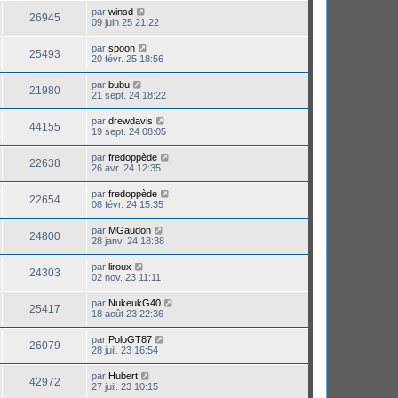
par
winsd
26945
09 juin 25 21:22
par
spoon
25493
20 févr. 25 18:56
par
bubu
21980
21 sept. 24 18:22
par
drewdavis
44155
19 sept. 24 08:05
par
fredoppède
22638
26 avr. 24 12:35
par
fredoppède
22654
08 févr. 24 15:35
par
MGaudon
24800
28 janv. 24 18:38
par
liroux
24303
02 nov. 23 11:11
par
NukeukG40
25417
18 août 23 22:36
par
PoloGT87
26079
28 juil. 23 16:54
par
Hubert
42972
27 juil. 23 10:15