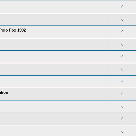
0
0
 Polo Fox 1992
0
0
0
0
0
tion
0
0
0
0