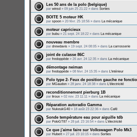
Les 50 ans de la polo (belgique)
par
winsd
»
09 juin 25 21:22
» dans
Sorties
BOITE 5 moteur HK
par
spoon
»
20 févr. 25 18:56
» dans
La mécanique
moteur capricieux
par
bubu
»
21 sept. 24 18:22
» dans
La mécanique
nouveau membre
par
drewdavis
»
19 sept. 24 08:05
» dans
La carrosserie
joint de culasse 86C
par
fredoppède
»
26 avr. 24 12:35
» dans
La mécanique
démontage neiman
par
fredoppède
»
08 févr. 24 15:35
» dans
L'intérieur
Polo type 2- Feux de position gauche ne foncti
par
MGaudon
»
28 janv. 24 18:38
» dans
L'électricité
reconditionnement pierburg 1B
par
liroux
»
02 nov. 23 11:11
» dans
La mécanique
Réparation autoradio Gamma
par
NukeukG40
»
18 août 23 22:36
» dans
Café
Sonde température eau pour aiguille tdb
par
PoloGT87
»
28 juil. 23 16:54
» dans
L'électricité
Ce que j'aime faire sur Volkswagen Polo Mk3
par
Hubert
»
27 juil. 23 10:15
» dans
Sorties