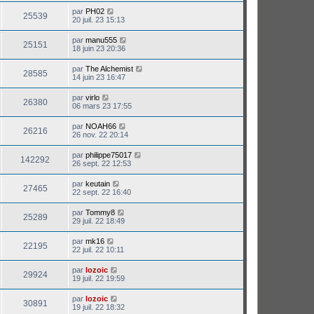
par
PH02
25539
20 juil. 23 15:13
par
manu555
25151
18 juin 23 20:36
par
The Alchemist
28585
14 juin 23 16:47
par
virlo
26380
06 mars 23 17:55
par
NOAH66
26216
26 nov. 22 20:14
par
philippe75017
142292
26 sept. 22 12:53
par
keutain
27465
22 sept. 22 16:40
par
Tommy8
25289
29 juil. 22 18:49
par
mk16
22195
22 juil. 22 10:11
par
lozoic
29924
19 juil. 22 19:59
par
lozoic
30891
19 juil. 22 18:32