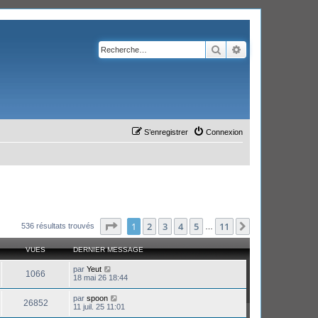
Rechercher
Recherche avanc
S’enregistrer
Connexion
Page
1
sur
11
1
2
3
4
5
11
Suivante
536 résultats trouvés
…
VUES
DERNIER MESSAGE
par
Yeut
1066
18 mai 26 18:44
par
spoon
26852
11 juil. 25 11:01