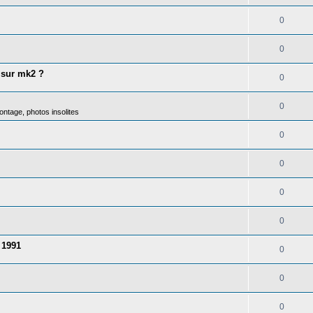
0
0
 sur mk2 ?
0
0
ntage, photos insolites
0
0
0
0
 1991
0
0
0