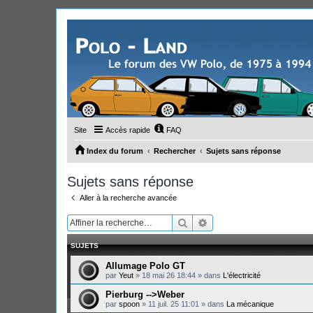
Site
Accès rapide
FAQ
Index du forum
Rechercher
Sujets sans réponse
Sujets sans réponse
Aller à la recherche avancée
Rechercher
Recherche avancée
SUJETS
Allumage Polo GT
par
Yeut
»
18 mai 26 18:44
» dans
L'électricité
Pierburg -->Weber
par
spoon
»
11 juil. 25 11:01
» dans
La mécanique