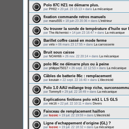
Polo 87C HZ1 ne démarre plus.
par
PH02
»
20 juil. 23 15:13
» dans
La mécanique
fixation commande retros manuels
par
manu555
»
18 juin 23 20:36
» dans
L'intérieur
Ou trouver la sonde de température d'huile sur
par
The Alchemist
»
14 juin 23 16:47
» dans
La mécanique
Barillet coffre cassé en mode ferme
par
virlo
»
06 mars 23 17:55
» dans
La carrosserie
Bruit sous caisse
par
NOAH66
»
26 nov. 22 20:14
» dans
La mécanique
polo 86c ne démarre plus ou à peine
par
philippe75017
»
26 sept. 22 12:53
» dans
La mécanique
Câbles de batterie 86c : remplacement
par
keutain
»
22 sept. 22 16:40
» dans
L'électricité
Polo 1.0 AAU mélange trop riche, surconsomma
par
Tommy8
»
29 juil. 22 18:49
» dans
La mécanique
Explications finitions polo mk1 L LS GLS
par
mk16
»
22 juil. 22 10:11
» dans
Divers
Faisceau de remplacement haillon
par
lozoic
»
19 juil. 22 19:59
» dans
L'électricité
Ligne d'echappement d'origine (GL) ?
par
lozoic
»
19 juil. 22 18:32
» dans
La mécanique