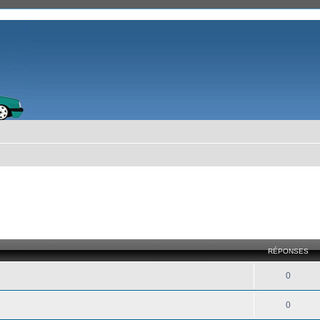
RÉPONSES
0
0