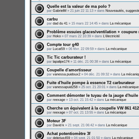
Quelle est la valeur de ma polo ?
par
GabrielM
»
21 juin 22 11:13
» dans
Nouveautés, suggesti
carbu
par
dad du 41
»
15 mars 22 14:45
» dans
La mécanique
Problème essuies glaces/ventilation + coupure
par
Hoko
»
07 mars 22 10:39
» dans
L'électricité
Compte tour g40
par
Lucat59
»
06 févr. 22 09:59
» dans
La mécanique
Tic Tic carburateur !
par
lapalipe174
»
11 déc. 21 00:38
» dans
La mécanique
Coupelle d'amortisseur
par
vanessa.puidoux2
»
04 déc. 21 09:32
» dans
La mécaniq
Fuite d'huile pompe à essence T2 carburateur
par
vanessapuid258
»
25 oct. 21 20:01
» dans
La mécanique
Comment démonter le tuyau de la jauge d'huile
par
reexage
»
13 oct. 21 15:42
» dans
La mécanique
Cherche un équivalent à la coupelle VW 861 412
par
reexage
»
07 oct. 21 13:55
» dans
La mécanique
Moteur 3F
par
David k
»
21 sept. 21 06:42
» dans
La mécanique
Achat potentiomètre 3f
par
delprius459
»
04 sept. 21 01:50
» dans
La mécanique