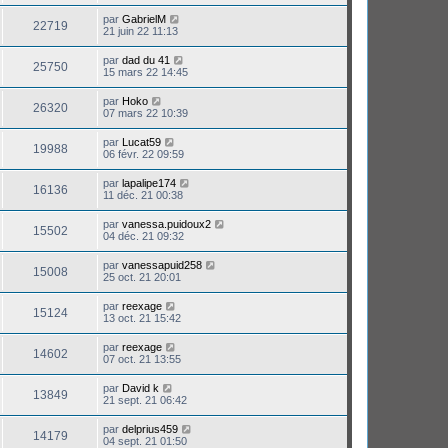
par
GabrielM
22719
21 juin 22 11:13
par
dad du 41
25750
15 mars 22 14:45
par
Hoko
26320
07 mars 22 10:39
par
Lucat59
19988
06 févr. 22 09:59
par
lapalipe174
16136
11 déc. 21 00:38
par
vanessa.puidoux2
15502
04 déc. 21 09:32
par
vanessapuid258
15008
25 oct. 21 20:01
par
reexage
15124
13 oct. 21 15:42
par
reexage
14602
07 oct. 21 13:55
par
David k
13849
21 sept. 21 06:42
par
delprius459
14179
04 sept. 21 01:50