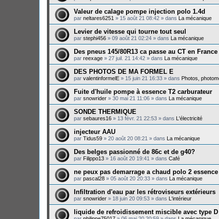
Valeur de calage pompe injection polo 1.4d
par
neltares6251
»
15 août 21 08:42
» dans
La mécanique
Levier de vitesse qui tourne tout seul
par
stephi456
»
09 août 21 02:24
» dans
La mécanique
Des pneus 145/80R13 ca passe au CT en France
par
reexage
»
27 juil. 21 14:42
» dans
La mécanique
DES PHOTOS DE MA FORMEL E
par
valentinformelE
»
15 juin 21 16:33
» dans
Photos, photomo
Fuite d'huile pompe à essence T2 carburateur
par
snowrider
»
30 mai 21 11:06
» dans
La mécanique
SONDE THERMIQUE
par
sebaures16
»
13 févr. 21 22:53
» dans
L'électricité
injecteur AAU
par
Tidus59
»
20 août 20 08:21
» dans
La mécanique
Des belges passionné de 86c et de g40?
par
Filippo13
»
16 août 20 19:41
» dans
Café
ne peux pas demarrage a chaud polo 2 essence
par
pascal28
»
05 août 20 20:33
» dans
La mécanique
Infiltration d'eau par les rétroviseurs extérieurs
par
snowrider
»
18 juin 20 09:53
» dans
L'intérieur
liquide de refroidissement miscible avec type D
par
philippe75017
»
06 mai 20 20:59
» dans
La mécanique