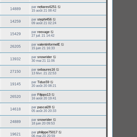
par
neltares6251
14889
15 août 21 08:42
par
stephi456
14259
09 août 21 02:24
par
reexage
15429
27 juil. 21 14:42
par
valentinformelE
26205
15 juin 21 16:33
par
snowrider
13932
30 mai 21 11:06
par
sebaures16
27150
13 févr. 21 22:53
par
Tidus59
19145
20 août 20 08:21
par
Filippo13
26520
16 août 20 19:41
par
pascal28
14618
05 août 20 20:33
par
snowrider
24889
18 juin 20 09:53
par
philippe75017
19621
06 mai 20 20:59