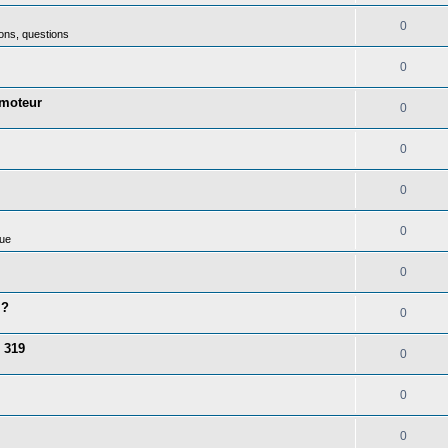
0
ons, questions
0
 moteur
0
0
0
0
ue
0
 ?
0
 319
0
0
0