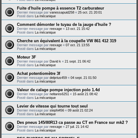
Fuite d'huile pompe à essence T2 carburateur
Dernier message par
vanessapuid258
«
25 oct. 21 20:01
Posté dans
La mécanique
Comment démonter le tuyau de la jauge d'huile ?
Dernier message par
reexage
«
13 oct. 21 15:42
Posté dans
La mécanique
Cherche un équivalent à la coupelle VW 861 412 319
Dernier message par
reexage
«
07 oct. 21 13:55
Posté dans
La mécanique
Moteur 3F
Dernier message par
David k
«
21 sept. 21 06:42
Posté dans
La mécanique
Achat potentiomètre 3f
Dernier message par
delprius459
«
04 sept. 21 01:50
Posté dans
La mécanique
Valeur de calage pompe injection polo 1.4d
Dernier message par
neltares6251
«
15 août 21 08:42
Posté dans
La mécanique
Levier de vitesse qui tourne tout seul
Dernier message par
stephi456
«
09 août 21 02:24
Posté dans
La mécanique
Des pneus 145/80R13 ca passe au CT en France sur mk2 ?
Dernier message par
reexage
«
27 juil. 21 14:42
Posté dans
La mécanique