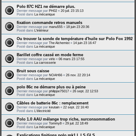
Polo 87C HZ1 ne démarre plus.
Dernier message par
PH02
«
20 juil. 23 15:13
Posté dans
La mécanique
fixation commande retros manuels
Dernier message par
manu555
«
18 juin 23 20:36
Posté dans
L'intérieur
Ou trouver la sonde de température d'huile sur Polo Fox 1992
Dernier message par
The Alchemist
«
14 juin 23 16:47
Posté dans
La mécanique
Barillet coffre cassé en mode ferme
Dernier message par
virlo
«
06 mars 23 17:55
Posté dans
La carrosserie
Bruit sous caisse
Dernier message par
NOAH66
«
26 nov. 22 20:14
Posté dans
La mécanique
polo 86c ne démarre plus ou à peine
Dernier message par
philippe75017
«
26 sept. 22 12:53
Posté dans
La mécanique
Câbles de batterie 86c : remplacement
Dernier message par
keutain
«
22 sept. 22 16:40
Posté dans
L'électricité
Polo 1.0 AAU mélange trop riche, surconsommation
Dernier message par
Tommy8
«
29 juil. 22 18:49
Posté dans
La mécanique
Explications finitions polo mk1 L LS GLS