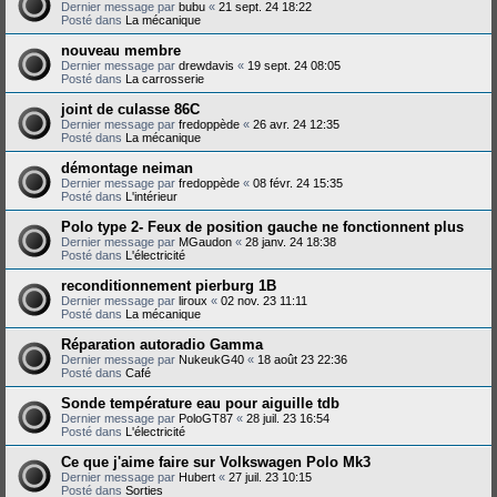
Dernier message par
bubu
«
21 sept. 24 18:22
Posté dans
La mécanique
nouveau membre
Dernier message par
drewdavis
«
19 sept. 24 08:05
Posté dans
La carrosserie
joint de culasse 86C
Dernier message par
fredoppède
«
26 avr. 24 12:35
Posté dans
La mécanique
démontage neiman
Dernier message par
fredoppède
«
08 févr. 24 15:35
Posté dans
L'intérieur
Polo type 2- Feux de position gauche ne fonctionnent plus
Dernier message par
MGaudon
«
28 janv. 24 18:38
Posté dans
L'électricité
reconditionnement pierburg 1B
Dernier message par
liroux
«
02 nov. 23 11:11
Posté dans
La mécanique
Réparation autoradio Gamma
Dernier message par
NukeukG40
«
18 août 23 22:36
Posté dans
Café
Sonde température eau pour aiguille tdb
Dernier message par
PoloGT87
«
28 juil. 23 16:54
Posté dans
L'électricité
Ce que j'aime faire sur Volkswagen Polo Mk3
Dernier message par
Hubert
«
27 juil. 23 10:15
Posté dans
Sorties