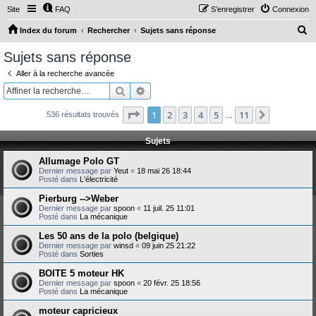
Site
FAQ
S’enregistrer
Connexion
R
Index du forum
Rechercher
Sujets sans réponse
e
Sujets sans réponse
c
Aller à la recherche avancée
h
Rechercher
Recherche avancée
e
Page
1
sur
11
1
2
3
4
5
11
Suivante
536 résultats trouvés
r
…
c
Sujets
h
Allumage Polo GT
e
Dernier message par
Yeut
«
18 mai 26 18:44
Posté dans
L'électricité
r
Pierburg -->Weber
Dernier message par
spoon
«
11 juil. 25 11:01
Posté dans
La mécanique
Les 50 ans de la polo (belgique)
Dernier message par
winsd
«
09 juin 25 21:22
Posté dans
Sorties
BOITE 5 moteur HK
Dernier message par
spoon
«
20 févr. 25 18:56
Posté dans
La mécanique
moteur capricieux