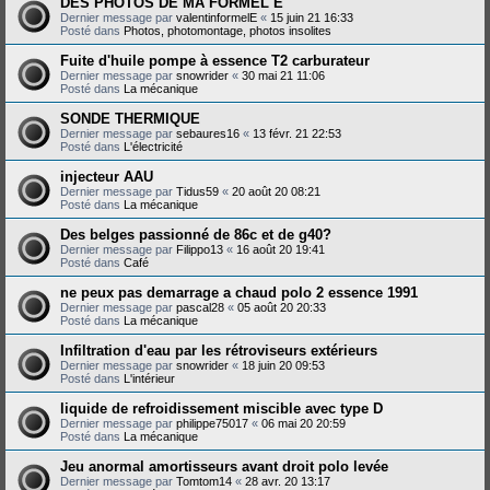
DES PHOTOS DE MA FORMEL E
Dernier message par
valentinformelE
«
15 juin 21 16:33
Posté dans
Photos, photomontage, photos insolites
Fuite d'huile pompe à essence T2 carburateur
Dernier message par
snowrider
«
30 mai 21 11:06
Posté dans
La mécanique
SONDE THERMIQUE
Dernier message par
sebaures16
«
13 févr. 21 22:53
Posté dans
L'électricité
injecteur AAU
Dernier message par
Tidus59
«
20 août 20 08:21
Posté dans
La mécanique
Des belges passionné de 86c et de g40?
Dernier message par
Filippo13
«
16 août 20 19:41
Posté dans
Café
ne peux pas demarrage a chaud polo 2 essence 1991
Dernier message par
pascal28
«
05 août 20 20:33
Posté dans
La mécanique
Infiltration d'eau par les rétroviseurs extérieurs
Dernier message par
snowrider
«
18 juin 20 09:53
Posté dans
L'intérieur
liquide de refroidissement miscible avec type D
Dernier message par
philippe75017
«
06 mai 20 20:59
Posté dans
La mécanique
Jeu anormal amortisseurs avant droit polo levée
Dernier message par
Tomtom14
«
28 avr. 20 13:17