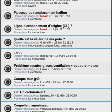
Dernier message par
mk16
«
22 juil. 22 10:11
Posté dans
Divers
Faisceau de remplacement haillon
Dernier message par
lozoic
«
19 juil. 22 19:59
Posté dans
L'électricité
Ligne d'echappement d'origine (GL) ?
Dernier message par
lozoic
«
19 juil. 22 18:32
Posté dans
La mécanique
Quelle est la valeur de ma polo ?
Dernier message par
GabrielM
«
21 juin 22 11:13
Posté dans
Nouveautés, suggestions, questions
carbu
Dernier message par
dad du 41
«
15 mars 22 14:45
Posté dans
La mécanique
Problème essuies glaces/ventilation + coupure moteur
Dernier message par
Hoko
«
07 mars 22 10:39
Posté dans
L'électricité
Compte tour g40
Dernier message par
Lucat59
«
06 févr. 22 09:59
Posté dans
La mécanique
Tic Tic carburateur !
Dernier message par
lapalipe174
«
11 déc. 21 00:38
Posté dans
La mécanique
Coupelle d'amortisseur
Dernier message par
vanessa.puidoux2
«
04 déc. 21 09:32
Posté dans
La mécanique