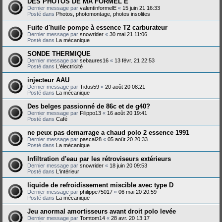
DES PHOTOS DE MA FORMEL E
Dernier message par
valentinformelE
«
15 juin 21 16:33
Posté dans
Photos, photomontage, photos insolites
Fuite d'huile pompe à essence T2 carburateur
Dernier message par
snowrider
«
30 mai 21 11:06
Posté dans
La mécanique
SONDE THERMIQUE
Dernier message par
sebaures16
«
13 févr. 21 22:53
Posté dans
L'électricité
injecteur AAU
Dernier message par
Tidus59
«
20 août 20 08:21
Posté dans
La mécanique
Des belges passionné de 86c et de g40?
Dernier message par
Filippo13
«
16 août 20 19:41
Posté dans
Café
ne peux pas demarrage a chaud polo 2 essence 1991
Dernier message par
pascal28
«
05 août 20 20:33
Posté dans
La mécanique
Infiltration d'eau par les rétroviseurs extérieurs
Dernier message par
snowrider
«
18 juin 20 09:53
Posté dans
L'intérieur
liquide de refroidissement miscible avec type D
Dernier message par
philippe75017
«
06 mai 20 20:59
Posté dans
La mécanique
Jeu anormal amortisseurs avant droit polo levée
Dernier message par
Tomtom14
«
28 avr. 20 13:17