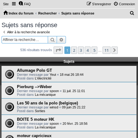
Site
FAQ
S’enregistrer
Connexion
R
Index du forum
Rechercher
Sujets sans réponse
e
Sujets sans réponse
c
Aller à la recherche avancée
h
Rechercher
Recherche avancée
e
Page
1
sur
11
1
2
3
4
5
11
Suivante
536 résultats trouvés
r
…
c
Sujets
h
Allumage Polo GT
e
Dernier message par
Yeut
«
18 mai 26 18:44
Posté dans
L'électricité
r
Pierburg -->Weber
Dernier message par
spoon
«
11 juil. 25 11:01
Posté dans
La mécanique
Les 50 ans de la polo (belgique)
Dernier message par
winsd
«
09 juin 25 21:22
Posté dans
Sorties
BOITE 5 moteur HK
Dernier message par
spoon
«
20 févr. 25 18:56
Posté dans
La mécanique
moteur capricieux