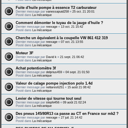
Fuite d'huile pompe à essence T2 carburateur
Dernier message par
vanessapuid258
«
25 oct. 21 20:01
Posté dans
La mécanique
Comment démonter le tuyau de la jauge d'huile ?
Dernier message par
reexage
«
13 oct. 21 15:42
Posté dans
La mécanique
Cherche un équivalent à la coupelle VW 861 412 319
Dernier message par
reexage
«
07 oct. 21 13:55
Posté dans
La mécanique
Moteur 3F
Dernier message par
David k
«
21 sept. 21 06:42
Posté dans
La mécanique
Achat potentiomètre 3f
Dernier message par
delprius459
«
04 sept. 21 01:50
Posté dans
La mécanique
Valeur de calage pompe injection polo 1.4d
Dernier message par
neltares6251
«
15 août 21 08:42
Posté dans
La mécanique
Levier de vitesse qui tourne tout seul
Dernier message par
stephi456
«
09 août 21 02:24
Posté dans
La mécanique
Des pneus 145/80R13 ca passe au CT en France sur mk2 ?
Dernier message par
reexage
«
27 juil. 21 14:42
Posté dans
La mécanique