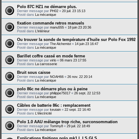
Polo 87C HZ1 ne démarre plus.
Dernier message par
PH02
«
20 juil. 23 15:13
Posté dans
La mécanique
fixation commande retros manuels
Dernier message par
manu555
«
18 juin 23 20:36
Posté dans
L'intérieur
Ou trouver la sonde de température d'huile sur Polo Fox 1992
Dernier message par
The Alchemist
«
14 juin 23 16:47
Posté dans
La mécanique
Barillet coffre cassé en mode ferme
Dernier message par
virlo
«
06 mars 23 17:55
Posté dans
La carrosserie
Bruit sous caisse
Dernier message par
NOAH66
«
26 nov. 22 20:14
Posté dans
La mécanique
polo 86c ne démarre plus ou à peine
Dernier message par
philippe75017
«
26 sept. 22 12:53
Posté dans
La mécanique
Câbles de batterie 86c : remplacement
Dernier message par
keutain
«
22 sept. 22 16:40
Posté dans
L'électricité
Polo 1.0 AAU mélange trop riche, surconsommation
Dernier message par
Tommy8
«
29 juil. 22 18:49
Posté dans
La mécanique
Explications finitions polo mk1 L LS GLS