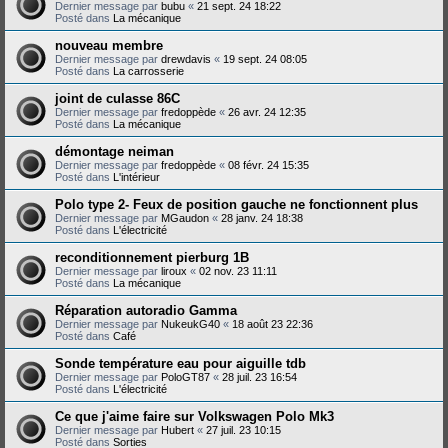
Dernier message par
bubu
«
21 sept. 24 18:22
Posté dans
La mécanique
nouveau membre
Dernier message par
drewdavis
«
19 sept. 24 08:05
Posté dans
La carrosserie
joint de culasse 86C
Dernier message par
fredoppède
«
26 avr. 24 12:35
Posté dans
La mécanique
démontage neiman
Dernier message par
fredoppède
«
08 févr. 24 15:35
Posté dans
L'intérieur
Polo type 2- Feux de position gauche ne fonctionnent plus
Dernier message par
MGaudon
«
28 janv. 24 18:38
Posté dans
L'électricité
reconditionnement pierburg 1B
Dernier message par
liroux
«
02 nov. 23 11:11
Posté dans
La mécanique
Réparation autoradio Gamma
Dernier message par
NukeukG40
«
18 août 23 22:36
Posté dans
Café
Sonde température eau pour aiguille tdb
Dernier message par
PoloGT87
«
28 juil. 23 16:54
Posté dans
L'électricité
Ce que j'aime faire sur Volkswagen Polo Mk3
Dernier message par
Hubert
«
27 juil. 23 10:15
Posté dans
Sorties