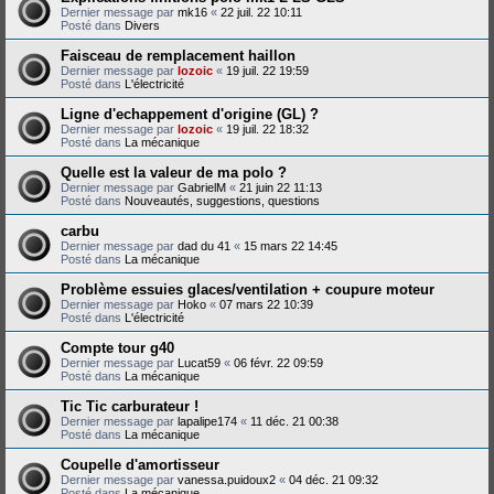
Dernier message par
mk16
«
22 juil. 22 10:11
Posté dans
Divers
Faisceau de remplacement haillon
Dernier message par
lozoic
«
19 juil. 22 19:59
Posté dans
L'électricité
Ligne d'echappement d'origine (GL) ?
Dernier message par
lozoic
«
19 juil. 22 18:32
Posté dans
La mécanique
Quelle est la valeur de ma polo ?
Dernier message par
GabrielM
«
21 juin 22 11:13
Posté dans
Nouveautés, suggestions, questions
carbu
Dernier message par
dad du 41
«
15 mars 22 14:45
Posté dans
La mécanique
Problème essuies glaces/ventilation + coupure moteur
Dernier message par
Hoko
«
07 mars 22 10:39
Posté dans
L'électricité
Compte tour g40
Dernier message par
Lucat59
«
06 févr. 22 09:59
Posté dans
La mécanique
Tic Tic carburateur !
Dernier message par
lapalipe174
«
11 déc. 21 00:38
Posté dans
La mécanique
Coupelle d'amortisseur
Dernier message par
vanessa.puidoux2
«
04 déc. 21 09:32
Posté dans
La mécanique