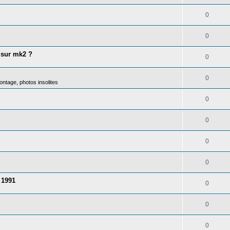
0
0
 sur mk2 ?
0
0
ntage, photos insolites
0
0
0
0
 1991
0
0
0