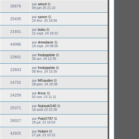
par
winsd
26876
09 juin 25 21:22
par
spoon
25435
20 févr. 25 18:56
par
bubu
21931
21 sept. 24 18:22
par
drewdavis
44086
19 sept. 24 08:05
par
fredoppède
22601
26 avr. 24 12:35
par
fredoppède
22603
08 févr. 24 15:35
par
MGaudon
24752
28 janv. 24 18:38
par
liroux
24259
02 nov. 23 11:11
par
NukeukG40
25371
18 août 23 22:36
par
PoloGT87
26027
28 juil. 23 16:54
par
Hubert
42925
27 juil. 23 10:15