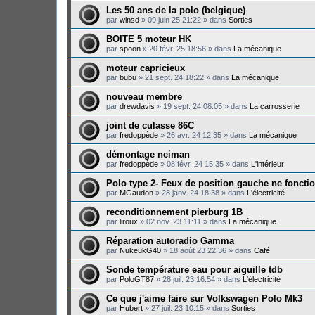
Les 50 ans de la polo (belgique)
par
winsd
»
09 juin 25 21:22
» dans
Sorties
BOITE 5 moteur HK
par
spoon
»
20 févr. 25 18:56
» dans
La mécanique
moteur capricieux
par
bubu
»
21 sept. 24 18:22
» dans
La mécanique
nouveau membre
par
drewdavis
»
19 sept. 24 08:05
» dans
La carrosserie
joint de culasse 86C
par
fredoppède
»
26 avr. 24 12:35
» dans
La mécanique
démontage neiman
par
fredoppède
»
08 févr. 24 15:35
» dans
L'intérieur
Polo type 2- Feux de position gauche ne foncti
par
MGaudon
»
28 janv. 24 18:38
» dans
L'électricité
reconditionnement pierburg 1B
par
liroux
»
02 nov. 23 11:11
» dans
La mécanique
Réparation autoradio Gamma
par
NukeukG40
»
18 août 23 22:36
» dans
Café
Sonde température eau pour aiguille tdb
par
PoloGT87
»
28 juil. 23 16:54
» dans
L'électricité
Ce que j'aime faire sur Volkswagen Polo Mk3
par
Hubert
»
27 juil. 23 10:15
» dans
Sorties