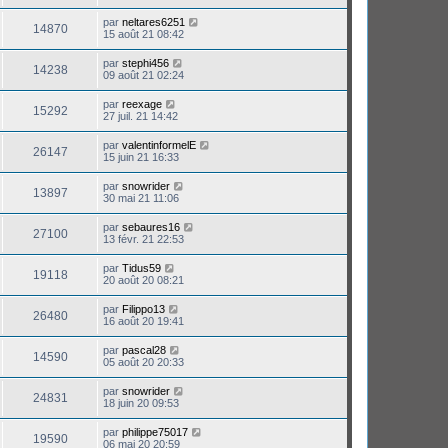
par
neltares6251
14870
15 août 21 08:42
par
stephi456
14238
09 août 21 02:24
par
reexage
15292
27 juil. 21 14:42
par
valentinformelE
26147
15 juin 21 16:33
par
snowrider
13897
30 mai 21 11:06
par
sebaures16
27100
13 févr. 21 22:53
par
Tidus59
19118
20 août 20 08:21
par
Filippo13
26480
16 août 20 19:41
par
pascal28
14590
05 août 20 20:33
par
snowrider
24831
18 juin 20 09:53
par
philippe75017
19590
06 mai 20 20:59