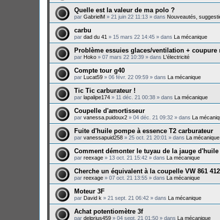
Quelle est la valeur de ma polo ?
par
GabrielM
»
21 juin 22 11:13
» dans
Nouveautés, suggesti
carbu
par
dad du 41
»
15 mars 22 14:45
» dans
La mécanique
Problème essuies glaces/ventilation + coupure
par
Hoko
»
07 mars 22 10:39
» dans
L'électricité
Compte tour g40
par
Lucat59
»
06 févr. 22 09:59
» dans
La mécanique
Tic Tic carburateur !
par
lapalipe174
»
11 déc. 21 00:38
» dans
La mécanique
Coupelle d'amortisseur
par
vanessa.puidoux2
»
04 déc. 21 09:32
» dans
La mécaniq
Fuite d'huile pompe à essence T2 carburateur
par
vanessapuid258
»
25 oct. 21 20:01
» dans
La mécanique
Comment démonter le tuyau de la jauge d'huile
par
reexage
»
13 oct. 21 15:42
» dans
La mécanique
Cherche un équivalent à la coupelle VW 861 412
par
reexage
»
07 oct. 21 13:55
» dans
La mécanique
Moteur 3F
par
David k
»
21 sept. 21 06:42
» dans
La mécanique
Achat potentiomètre 3f
par
delprius459
»
04 sept. 21 01:50
» dans
La mécanique