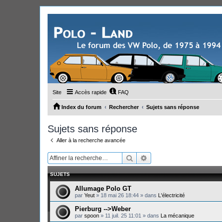
Site
Accès rapide
FAQ
Index du forum
Rechercher
Sujets sans réponse
Sujets sans réponse
Aller à la recherche avancée
Rechercher
Recherche avancée
SUJETS
Allumage Polo GT
par
Yeut
»
18 mai 26 18:44
» dans
L'électricité
Pierburg -->Weber
par
spoon
»
11 juil. 25 11:01
» dans
La mécanique