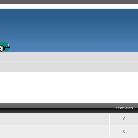
RÉPONSES
0
0