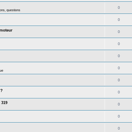
0
ons, questions
0
 moteur
0
0
0
0
ue
0
 ?
0
 319
0
0
0