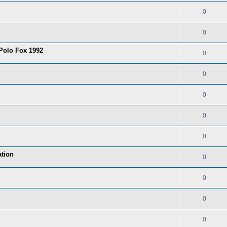
0
0
 Polo Fox 1992
0
0
0
0
0
tion
0
0
0
0