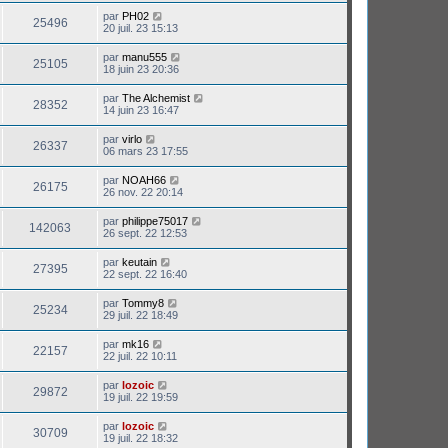
par
PH02
25496
20 juil. 23 15:13
par
manu555
25105
18 juin 23 20:36
par
The Alchemist
28352
14 juin 23 16:47
par
virlo
26337
06 mars 23 17:55
par
NOAH66
26175
26 nov. 22 20:14
par
philippe75017
142063
26 sept. 22 12:53
par
keutain
27395
22 sept. 22 16:40
par
Tommy8
25234
29 juil. 22 18:49
par
mk16
22157
22 juil. 22 10:11
par
lozoic
29872
19 juil. 22 19:59
par
lozoic
30709
19 juil. 22 18:32