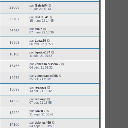
par
GabrielM
22668
21 juin 22 11:13
par
dad du 41
25707
15 mars 22 14:45
par
Hoko
26263
07 mars 22 10:39
par
Lucat59
19953
06 févr. 22 09:59
par
lapalipe174
16100
11 déc. 21 00:38
par
vanessa.puidoux2
15465
04 déc. 21 09:32
par
vanessapuid258
14975
25 oct. 21 20:01
par
reexage
15093
13 oct. 21 15:42
par
reexage
14522
07 oct. 21 13:55
par
David k
13822
21 sept. 21 06:42
par
delprius459
14160
04 sept. 21 01:50