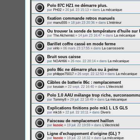
Polo 87C HZ1 ne démarre plus.
par
PH02
»
20 juil. 23 15:13
» dans
La mécanique
fixation commande retros manuels
par
manu555
»
18 juin 23 20:36
» dans
L'intérieur
Ou trouver la sonde de température d'huile sur
par
The Alchemist
»
14 juin 23 16:47
» dans
La mécanique
Barillet coffre cassé en mode ferme
par
virlo
»
06 mars 23 17:55
» dans
La carrosserie
Bruit sous caisse
par
NOAH66
»
26 nov. 22 20:14
» dans
La mécanique
polo 86c ne démarre plus ou à peine
par
philippe75017
»
26 sept. 22 12:53
» dans
La mécanique
Câbles de batterie 86c : remplacement
par
keutain
»
22 sept. 22 16:40
» dans
L'électricité
Polo 1.0 AAU mélange trop riche, surconsomma
par
Tommy8
»
29 juil. 22 18:49
» dans
La mécanique
Explications finitions polo mk1 L LS GLS
par
mk16
»
22 juil. 22 10:11
» dans
Divers
Faisceau de remplacement haillon
par
lozoic
»
19 juil. 22 19:59
» dans
L'électricité
Ligne d'echappement d'origine (GL) ?
par
lozoic
»
19 juil. 22 18:32
» dans
La mécanique