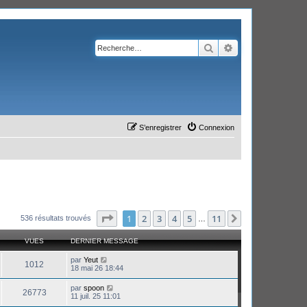
Rechercher
Recherche avanc
S’enregistrer
Connexion
Page
1
sur
11
1
2
3
4
5
11
Suivante
536 résultats trouvés
…
VUES
DERNIER MESSAGE
par
Yeut
1012
18 mai 26 18:44
par
spoon
26773
11 juil. 25 11:01