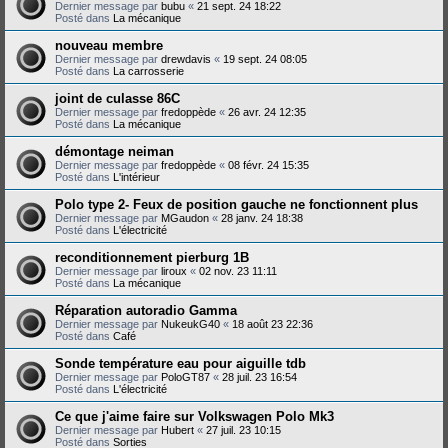
Dernier message par
bubu
«
21 sept. 24 18:22
Posté dans
La mécanique
nouveau membre
Dernier message par
drewdavis
«
19 sept. 24 08:05
Posté dans
La carrosserie
joint de culasse 86C
Dernier message par
fredoppède
«
26 avr. 24 12:35
Posté dans
La mécanique
démontage neiman
Dernier message par
fredoppède
«
08 févr. 24 15:35
Posté dans
L'intérieur
Polo type 2- Feux de position gauche ne fonctionnent plus
Dernier message par
MGaudon
«
28 janv. 24 18:38
Posté dans
L'électricité
reconditionnement pierburg 1B
Dernier message par
liroux
«
02 nov. 23 11:11
Posté dans
La mécanique
Réparation autoradio Gamma
Dernier message par
NukeukG40
«
18 août 23 22:36
Posté dans
Café
Sonde température eau pour aiguille tdb
Dernier message par
PoloGT87
«
28 juil. 23 16:54
Posté dans
L'électricité
Ce que j'aime faire sur Volkswagen Polo Mk3
Dernier message par
Hubert
«
27 juil. 23 10:15
Posté dans
Sorties