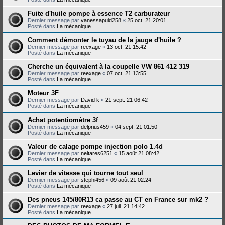
Fuite d'huile pompe à essence T2 carburateur
Dernier message par
vanessapuid258
«
25 oct. 21 20:01
Posté dans
La mécanique
Comment démonter le tuyau de la jauge d'huile ?
Dernier message par
reexage
«
13 oct. 21 15:42
Posté dans
La mécanique
Cherche un équivalent à la coupelle VW 861 412 319
Dernier message par
reexage
«
07 oct. 21 13:55
Posté dans
La mécanique
Moteur 3F
Dernier message par
David k
«
21 sept. 21 06:42
Posté dans
La mécanique
Achat potentiomètre 3f
Dernier message par
delprius459
«
04 sept. 21 01:50
Posté dans
La mécanique
Valeur de calage pompe injection polo 1.4d
Dernier message par
neltares6251
«
15 août 21 08:42
Posté dans
La mécanique
Levier de vitesse qui tourne tout seul
Dernier message par
stephi456
«
09 août 21 02:24
Posté dans
La mécanique
Des pneus 145/80R13 ca passe au CT en France sur mk2 ?
Dernier message par
reexage
«
27 juil. 21 14:42
Posté dans
La mécanique