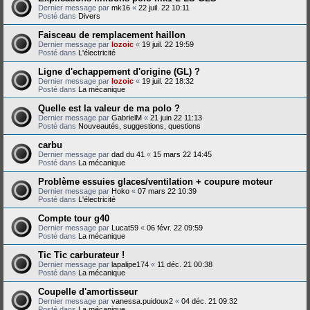
Dernier message par
mk16
«
22 juil. 22 10:11
Posté dans
Divers
Faisceau de remplacement haillon
Dernier message par
lozoic
«
19 juil. 22 19:59
Posté dans
L'électricité
Ligne d'echappement d'origine (GL) ?
Dernier message par
lozoic
«
19 juil. 22 18:32
Posté dans
La mécanique
Quelle est la valeur de ma polo ?
Dernier message par
GabrielM
«
21 juin 22 11:13
Posté dans
Nouveautés, suggestions, questions
carbu
Dernier message par
dad du 41
«
15 mars 22 14:45
Posté dans
La mécanique
Problème essuies glaces/ventilation + coupure moteur
Dernier message par
Hoko
«
07 mars 22 10:39
Posté dans
L'électricité
Compte tour g40
Dernier message par
Lucat59
«
06 févr. 22 09:59
Posté dans
La mécanique
Tic Tic carburateur !
Dernier message par
lapalipe174
«
11 déc. 21 00:38
Posté dans
La mécanique
Coupelle d'amortisseur
Dernier message par
vanessa.puidoux2
«
04 déc. 21 09:32
Posté dans
La mécanique