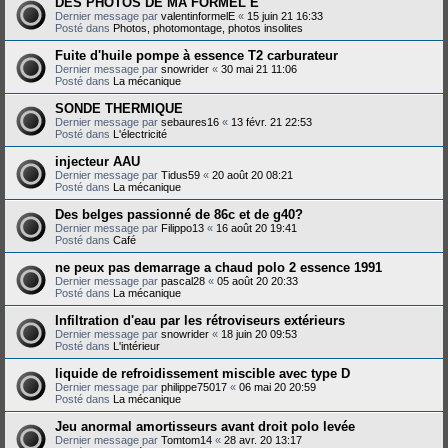
DES PHOTOS DE MA FORMEL E
Dernier message par
valentinformelE
«
15 juin 21 16:33
Posté dans
Photos, photomontage, photos insolites
Fuite d'huile pompe à essence T2 carburateur
Dernier message par
snowrider
«
30 mai 21 11:06
Posté dans
La mécanique
SONDE THERMIQUE
Dernier message par
sebaures16
«
13 févr. 21 22:53
Posté dans
L'électricité
injecteur AAU
Dernier message par
Tidus59
«
20 août 20 08:21
Posté dans
La mécanique
Des belges passionné de 86c et de g40?
Dernier message par
Filippo13
«
16 août 20 19:41
Posté dans
Café
ne peux pas demarrage a chaud polo 2 essence 1991
Dernier message par
pascal28
«
05 août 20 20:33
Posté dans
La mécanique
Infiltration d'eau par les rétroviseurs extérieurs
Dernier message par
snowrider
«
18 juin 20 09:53
Posté dans
L'intérieur
liquide de refroidissement miscible avec type D
Dernier message par
philippe75017
«
06 mai 20 20:59
Posté dans
La mécanique
Jeu anormal amortisseurs avant droit polo levée
Dernier message par
Tomtom14
«
28 avr. 20 13:17