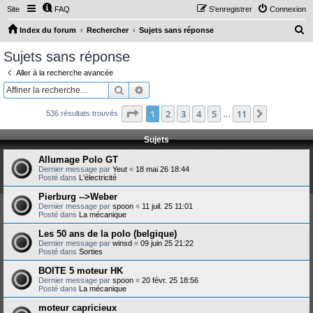
Site
FAQ
S’enregistrer
Connexion
R
Index du forum
Rechercher
Sujets sans réponse
e
Sujets sans réponse
c
Aller à la recherche avancée
h
Rechercher
Recherche avancée
e
Page
1
sur
11
1
2
3
4
5
11
Suivante
536 résultats trouvés
r
…
c
Sujets
h
Allumage Polo GT
e
Dernier message par
Yeut
«
18 mai 26 18:44
Posté dans
L'électricité
r
Pierburg -->Weber
Dernier message par
spoon
«
11 juil. 25 11:01
Posté dans
La mécanique
Les 50 ans de la polo (belgique)
Dernier message par
winsd
«
09 juin 25 21:22
Posté dans
Sorties
BOITE 5 moteur HK
Dernier message par
spoon
«
20 févr. 25 18:56
Posté dans
La mécanique
moteur capricieux