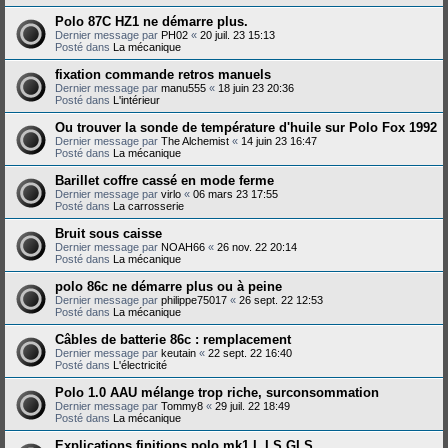
Polo 87C HZ1 ne démarre plus.
Dernier message par
PH02
«
20 juil. 23 15:13
Posté dans
La mécanique
fixation commande retros manuels
Dernier message par
manu555
«
18 juin 23 20:36
Posté dans
L'intérieur
Ou trouver la sonde de température d'huile sur Polo Fox 1992
Dernier message par
The Alchemist
«
14 juin 23 16:47
Posté dans
La mécanique
Barillet coffre cassé en mode ferme
Dernier message par
virlo
«
06 mars 23 17:55
Posté dans
La carrosserie
Bruit sous caisse
Dernier message par
NOAH66
«
26 nov. 22 20:14
Posté dans
La mécanique
polo 86c ne démarre plus ou à peine
Dernier message par
philippe75017
«
26 sept. 22 12:53
Posté dans
La mécanique
Câbles de batterie 86c : remplacement
Dernier message par
keutain
«
22 sept. 22 16:40
Posté dans
L'électricité
Polo 1.0 AAU mélange trop riche, surconsommation
Dernier message par
Tommy8
«
29 juil. 22 18:49
Posté dans
La mécanique
Explications finitions polo mk1 L LS GLS