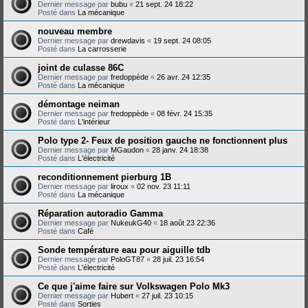
Dernier message par
bubu
«
21 sept. 24 18:22
Posté dans
La mécanique
nouveau membre
Dernier message par
drewdavis
«
19 sept. 24 08:05
Posté dans
La carrosserie
joint de culasse 86C
Dernier message par
fredoppède
«
26 avr. 24 12:35
Posté dans
La mécanique
démontage neiman
Dernier message par
fredoppède
«
08 févr. 24 15:35
Posté dans
L'intérieur
Polo type 2- Feux de position gauche ne fonctionnent plus
Dernier message par
MGaudon
«
28 janv. 24 18:38
Posté dans
L'électricité
reconditionnement pierburg 1B
Dernier message par
liroux
«
02 nov. 23 11:11
Posté dans
La mécanique
Réparation autoradio Gamma
Dernier message par
NukeukG40
«
18 août 23 22:36
Posté dans
Café
Sonde température eau pour aiguille tdb
Dernier message par
PoloGT87
«
28 juil. 23 16:54
Posté dans
L'électricité
Ce que j'aime faire sur Volkswagen Polo Mk3
Dernier message par
Hubert
«
27 juil. 23 10:15
Posté dans
Sorties