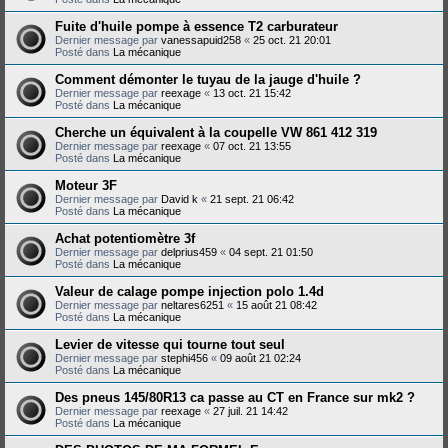
Fuite d'huile pompe à essence T2 carburateur
Dernier message par
vanessapuid258
«
25 oct. 21 20:01
Posté dans
La mécanique
Comment démonter le tuyau de la jauge d'huile ?
Dernier message par
reexage
«
13 oct. 21 15:42
Posté dans
La mécanique
Cherche un équivalent à la coupelle VW 861 412 319
Dernier message par
reexage
«
07 oct. 21 13:55
Posté dans
La mécanique
Moteur 3F
Dernier message par
David k
«
21 sept. 21 06:42
Posté dans
La mécanique
Achat potentiomètre 3f
Dernier message par
delprius459
«
04 sept. 21 01:50
Posté dans
La mécanique
Valeur de calage pompe injection polo 1.4d
Dernier message par
neltares6251
«
15 août 21 08:42
Posté dans
La mécanique
Levier de vitesse qui tourne tout seul
Dernier message par
stephi456
«
09 août 21 02:24
Posté dans
La mécanique
Des pneus 145/80R13 ca passe au CT en France sur mk2 ?
Dernier message par
reexage
«
27 juil. 21 14:42
Posté dans
La mécanique