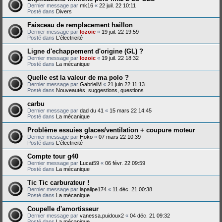
Dernier message par
mk16
«
22 juil. 22 10:11
Posté dans
Divers
Faisceau de remplacement haillon
Dernier message par
lozoic
«
19 juil. 22 19:59
Posté dans
L'électricité
Ligne d'echappement d'origine (GL) ?
Dernier message par
lozoic
«
19 juil. 22 18:32
Posté dans
La mécanique
Quelle est la valeur de ma polo ?
Dernier message par
GabrielM
«
21 juin 22 11:13
Posté dans
Nouveautés, suggestions, questions
carbu
Dernier message par
dad du 41
«
15 mars 22 14:45
Posté dans
La mécanique
Problème essuies glaces/ventilation + coupure moteur
Dernier message par
Hoko
«
07 mars 22 10:39
Posté dans
L'électricité
Compte tour g40
Dernier message par
Lucat59
«
06 févr. 22 09:59
Posté dans
La mécanique
Tic Tic carburateur !
Dernier message par
lapalipe174
«
11 déc. 21 00:38
Posté dans
La mécanique
Coupelle d'amortisseur
Dernier message par
vanessa.puidoux2
«
04 déc. 21 09:32
Posté dans
La mécanique