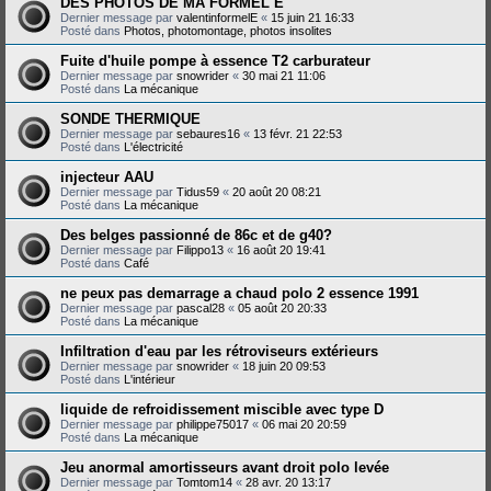
DES PHOTOS DE MA FORMEL E
Dernier message par
valentinformelE
«
15 juin 21 16:33
Posté dans
Photos, photomontage, photos insolites
Fuite d'huile pompe à essence T2 carburateur
Dernier message par
snowrider
«
30 mai 21 11:06
Posté dans
La mécanique
SONDE THERMIQUE
Dernier message par
sebaures16
«
13 févr. 21 22:53
Posté dans
L'électricité
injecteur AAU
Dernier message par
Tidus59
«
20 août 20 08:21
Posté dans
La mécanique
Des belges passionné de 86c et de g40?
Dernier message par
Filippo13
«
16 août 20 19:41
Posté dans
Café
ne peux pas demarrage a chaud polo 2 essence 1991
Dernier message par
pascal28
«
05 août 20 20:33
Posté dans
La mécanique
Infiltration d'eau par les rétroviseurs extérieurs
Dernier message par
snowrider
«
18 juin 20 09:53
Posté dans
L'intérieur
liquide de refroidissement miscible avec type D
Dernier message par
philippe75017
«
06 mai 20 20:59
Posté dans
La mécanique
Jeu anormal amortisseurs avant droit polo levée
Dernier message par
Tomtom14
«
28 avr. 20 13:17