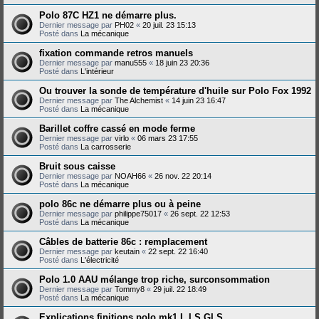
Polo 87C HZ1 ne démarre plus.
Dernier message par
PH02
«
20 juil. 23 15:13
Posté dans
La mécanique
fixation commande retros manuels
Dernier message par
manu555
«
18 juin 23 20:36
Posté dans
L'intérieur
Ou trouver la sonde de température d'huile sur Polo Fox 1992
Dernier message par
The Alchemist
«
14 juin 23 16:47
Posté dans
La mécanique
Barillet coffre cassé en mode ferme
Dernier message par
virlo
«
06 mars 23 17:55
Posté dans
La carrosserie
Bruit sous caisse
Dernier message par
NOAH66
«
26 nov. 22 20:14
Posté dans
La mécanique
polo 86c ne démarre plus ou à peine
Dernier message par
philippe75017
«
26 sept. 22 12:53
Posté dans
La mécanique
Câbles de batterie 86c : remplacement
Dernier message par
keutain
«
22 sept. 22 16:40
Posté dans
L'électricité
Polo 1.0 AAU mélange trop riche, surconsommation
Dernier message par
Tommy8
«
29 juil. 22 18:49
Posté dans
La mécanique
Explications finitions polo mk1 L LS GLS