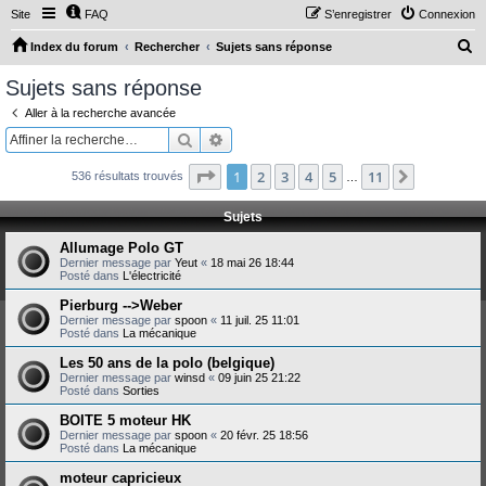
Site
FAQ
S’enregistrer
Connexion
R
Index du forum
Rechercher
Sujets sans réponse
e
Sujets sans réponse
c
Aller à la recherche avancée
h
Rechercher
Recherche avancée
e
Page
1
sur
11
1
2
3
4
5
11
Suivante
536 résultats trouvés
r
…
c
Sujets
h
Allumage Polo GT
e
Dernier message par
Yeut
«
18 mai 26 18:44
Posté dans
L'électricité
r
Pierburg -->Weber
Dernier message par
spoon
«
11 juil. 25 11:01
Posté dans
La mécanique
Les 50 ans de la polo (belgique)
Dernier message par
winsd
«
09 juin 25 21:22
Posté dans
Sorties
BOITE 5 moteur HK
Dernier message par
spoon
«
20 févr. 25 18:56
Posté dans
La mécanique
moteur capricieux