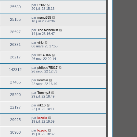
par
PH02
25539
20 juil. 23 15:13
par
manu555
25155
18 juin 23 20:36
par
The Alchemist
28597
14 juin 23 16:47
par
virlo
26381
06 mars 23 17:55
par
NOAH66
26217
26 nov. 22 20:14
par
philippe75017
142312
26 sept. 22 12:53
par
keutain
27465
22 sept. 22 16:40
par
Tommy8
25290
29 juil. 22 18:49
par
mk16
22197
22 juil. 22 10:11
par
lozoic
29925
19 juil. 22 19:59
par
lozoic
30900
19 juil. 22 18:32