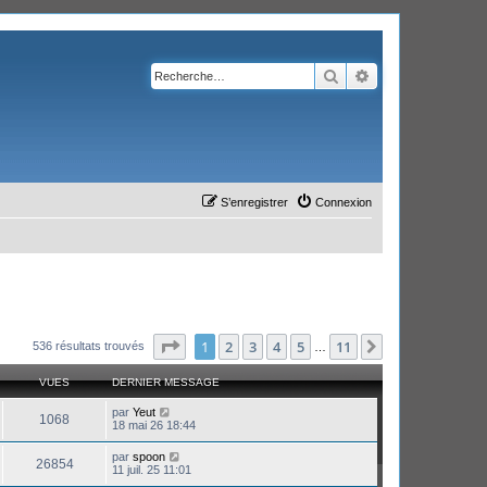
Rechercher
Recherche avanc
S’enregistrer
Connexion
Page
1
sur
11
1
2
3
4
5
11
Suivante
536 résultats trouvés
…
VUES
DERNIER MESSAGE
par
Yeut
1068
18 mai 26 18:44
par
spoon
26854
11 juil. 25 11:01