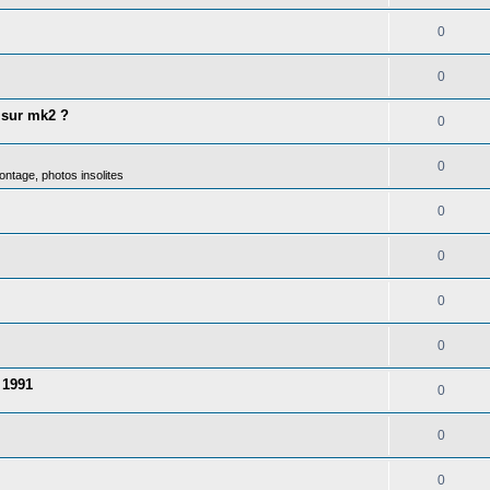
0
0
 sur mk2 ?
0
0
ntage, photos insolites
0
0
0
0
 1991
0
0
0