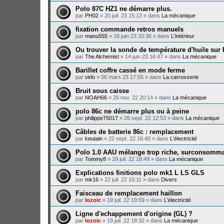
Polo 87C HZ1 ne démarre plus.
par
PH02
»
20 juil. 23 15:13
» dans
La mécanique
fixation commande retros manuels
par
manu555
»
18 juin 23 20:36
» dans
L'intérieur
Ou trouver la sonde de température d'huile sur
par
The Alchemist
»
14 juin 23 16:47
» dans
La mécanique
Barillet coffre cassé en mode ferme
par
virlo
»
06 mars 23 17:55
» dans
La carrosserie
Bruit sous caisse
par
NOAH66
»
26 nov. 22 20:14
» dans
La mécanique
polo 86c ne démarre plus ou à peine
par
philippe75017
»
26 sept. 22 12:53
» dans
La mécanique
Câbles de batterie 86c : remplacement
par
keutain
»
22 sept. 22 16:40
» dans
L'électricité
Polo 1.0 AAU mélange trop riche, surconsomma
par
Tommy8
»
29 juil. 22 18:49
» dans
La mécanique
Explications finitions polo mk1 L LS GLS
par
mk16
»
22 juil. 22 10:11
» dans
Divers
Faisceau de remplacement haillon
par
lozoic
»
19 juil. 22 19:59
» dans
L'électricité
Ligne d'echappement d'origine (GL) ?
par
lozoic
»
19 juil. 22 18:32
» dans
La mécanique