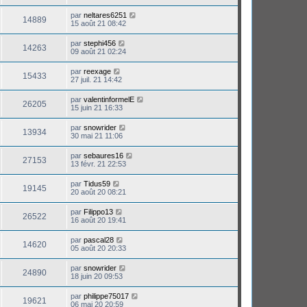
par
neltares6251
14889
15 août 21 08:42
par
stephi456
14263
09 août 21 02:24
par
reexage
15433
27 juil. 21 14:42
par
valentinformelE
26205
15 juin 21 16:33
par
snowrider
13934
30 mai 21 11:06
par
sebaures16
27153
13 févr. 21 22:53
par
Tidus59
19145
20 août 20 08:21
par
Filippo13
26522
16 août 20 19:41
par
pascal28
14620
05 août 20 20:33
par
snowrider
24890
18 juin 20 09:53
par
philippe75017
19621
06 mai 20 20:59