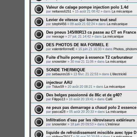
Valeur de calage pompe injection polo 1.4d
par
neltares6251
»
15 août 21 08:42
» dans
La mécanique
Levier de vitesse qui tourne tout seul
par
stephi456
»
09 août 21 02:24
» dans
La mécanique
Des pneus 145/80R13 ca passe au CT en France
par
reexage
»
27 juil. 21 14:42
» dans
La mécanique
DES PHOTOS DE MA FORMEL E
par
valentinformelE
»
15 juin 21 16:33
» dans
Photos, photomo
Fuite d'huile pompe à essence T2 carburateur
par
snowrider
»
30 mai 21 11:06
» dans
La mécanique
SONDE THERMIQUE
par
sebaures16
»
13 févr. 21 22:53
» dans
L'électricité
injecteur AAU
par
Tidus59
»
20 août 20 08:21
» dans
La mécanique
Des belges passionné de 86c et de g40?
par
Filippo13
»
16 août 20 19:41
» dans
Café
ne peux pas demarrage a chaud polo 2 essence
par
pascal28
»
05 août 20 20:33
» dans
La mécanique
Infiltration d'eau par les rétroviseurs extérieurs
par
snowrider
»
18 juin 20 09:53
» dans
L'intérieur
liquide de refroidissement miscible avec type D
par
philippe75017
»
06 mai 20 20:59
» dans
La mécanique