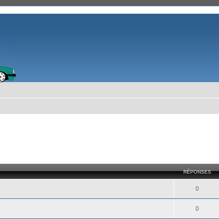
RÉPONSES
0
0