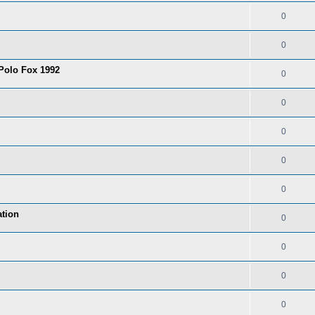
0
0
 Polo Fox 1992
0
0
0
0
0
tion
0
0
0
0