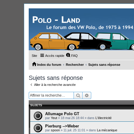
Site
Accès rapide
FAQ
Index du forum
Rechercher
Sujets sans réponse
Sujets sans réponse
Aller à la recherche avancée
Rechercher
Recherche avancée
SUJETS
Allumage Polo GT
par
Yeut
»
18 mai 26 18:44
» dans
L'électricité
Pierburg -->Weber
par
spoon
»
11 juil. 25 11:01
» dans
La mécanique