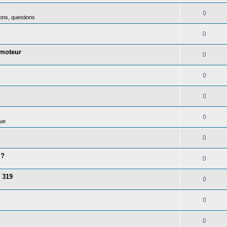
0
ons, questions
0
 moteur
0
0
0
0
ue
0
 ?
0
 319
0
0
0