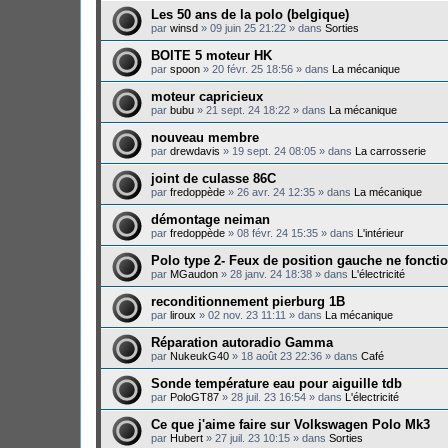
Les 50 ans de la polo (belgique)
par
winsd
»
09 juin 25 21:22
» dans
Sorties
BOITE 5 moteur HK
par
spoon
»
20 févr. 25 18:56
» dans
La mécanique
moteur capricieux
par
bubu
»
21 sept. 24 18:22
» dans
La mécanique
nouveau membre
par
drewdavis
»
19 sept. 24 08:05
» dans
La carrosserie
joint de culasse 86C
par
fredoppède
»
26 avr. 24 12:35
» dans
La mécanique
démontage neiman
par
fredoppède
»
08 févr. 24 15:35
» dans
L'intérieur
Polo type 2- Feux de position gauche ne foncti
par
MGaudon
»
28 janv. 24 18:38
» dans
L'électricité
reconditionnement pierburg 1B
par
liroux
»
02 nov. 23 11:11
» dans
La mécanique
Réparation autoradio Gamma
par
NukeukG40
»
18 août 23 22:36
» dans
Café
Sonde température eau pour aiguille tdb
par
PoloGT87
»
28 juil. 23 16:54
» dans
L'électricité
Ce que j'aime faire sur Volkswagen Polo Mk3
par
Hubert
»
27 juil. 23 10:15
» dans
Sorties