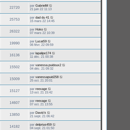
par
GabrielM
22720
21 juin 22 11:13
par
dad du 41
25753
15 mars 22 14:45
par
Hoko
26322
07 mars 22 10:39
par
Lucat59
19990
06 févr. 22 09:59
par
lapalipe174
16136
11 déc. 21 00:38
par
vanessa.puidoux2
15502
04 déc. 21 09:32
par
vanessapuid258
15009
25 oct. 21 20:01
par
reexage
15127
13 oct. 21 15:42
par
reexage
14607
07 oct. 21 13:55
par
David k
13850
21 sept. 21 06:42
par
delprius459
14182
04 sept. 21 01:50