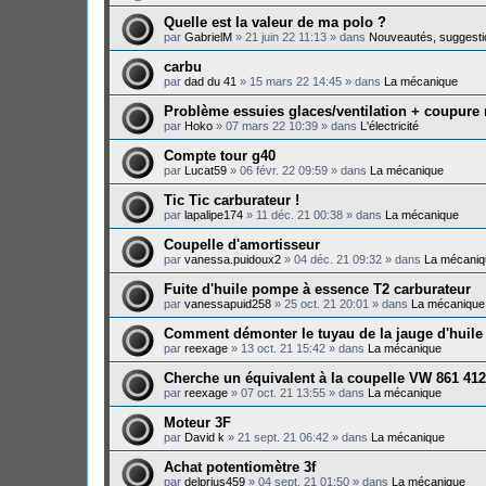
Quelle est la valeur de ma polo ?
par
GabrielM
»
21 juin 22 11:13
» dans
Nouveautés, suggesti
carbu
par
dad du 41
»
15 mars 22 14:45
» dans
La mécanique
Problème essuies glaces/ventilation + coupure
par
Hoko
»
07 mars 22 10:39
» dans
L'électricité
Compte tour g40
par
Lucat59
»
06 févr. 22 09:59
» dans
La mécanique
Tic Tic carburateur !
par
lapalipe174
»
11 déc. 21 00:38
» dans
La mécanique
Coupelle d'amortisseur
par
vanessa.puidoux2
»
04 déc. 21 09:32
» dans
La mécaniq
Fuite d'huile pompe à essence T2 carburateur
par
vanessapuid258
»
25 oct. 21 20:01
» dans
La mécanique
Comment démonter le tuyau de la jauge d'huile
par
reexage
»
13 oct. 21 15:42
» dans
La mécanique
Cherche un équivalent à la coupelle VW 861 412
par
reexage
»
07 oct. 21 13:55
» dans
La mécanique
Moteur 3F
par
David k
»
21 sept. 21 06:42
» dans
La mécanique
Achat potentiomètre 3f
par
delprius459
»
04 sept. 21 01:50
» dans
La mécanique