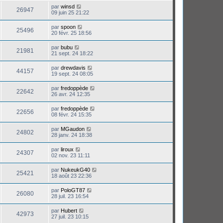
par
winsd
26947
09 juin 25 21:22
par
spoon
25496
20 févr. 25 18:56
par
bubu
21981
21 sept. 24 18:22
par
drewdavis
44157
19 sept. 24 08:05
par
fredoppède
22642
26 avr. 24 12:35
par
fredoppède
22656
08 févr. 24 15:35
par
MGaudon
24802
28 janv. 24 18:38
par
liroux
24307
02 nov. 23 11:11
par
NukeukG40
25421
18 août 23 22:36
par
PoloGT87
26080
28 juil. 23 16:54
par
Hubert
42973
27 juil. 23 10:15