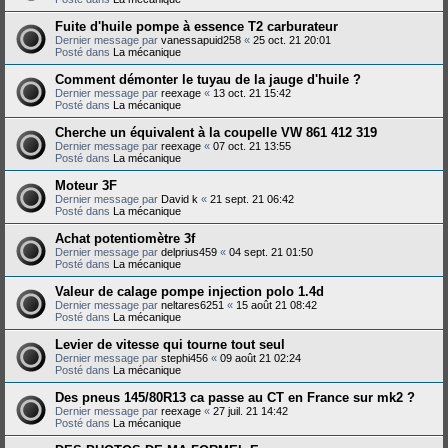
Fuite d'huile pompe à essence T2 carburateur
Dernier message par
vanessapuid258
«
25 oct. 21 20:01
Posté dans
La mécanique
Comment démonter le tuyau de la jauge d'huile ?
Dernier message par
reexage
«
13 oct. 21 15:42
Posté dans
La mécanique
Cherche un équivalent à la coupelle VW 861 412 319
Dernier message par
reexage
«
07 oct. 21 13:55
Posté dans
La mécanique
Moteur 3F
Dernier message par
David k
«
21 sept. 21 06:42
Posté dans
La mécanique
Achat potentiomètre 3f
Dernier message par
delprius459
«
04 sept. 21 01:50
Posté dans
La mécanique
Valeur de calage pompe injection polo 1.4d
Dernier message par
neltares6251
«
15 août 21 08:42
Posté dans
La mécanique
Levier de vitesse qui tourne tout seul
Dernier message par
stephi456
«
09 août 21 02:24
Posté dans
La mécanique
Des pneus 145/80R13 ca passe au CT en France sur mk2 ?
Dernier message par
reexage
«
27 juil. 21 14:42
Posté dans
La mécanique