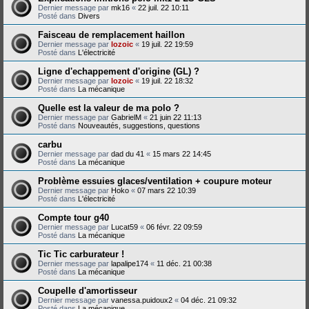
Dernier message par
mk16
«
22 juil. 22 10:11
Posté dans
Divers
Faisceau de remplacement haillon
Dernier message par
lozoic
«
19 juil. 22 19:59
Posté dans
L'électricité
Ligne d'echappement d'origine (GL) ?
Dernier message par
lozoic
«
19 juil. 22 18:32
Posté dans
La mécanique
Quelle est la valeur de ma polo ?
Dernier message par
GabrielM
«
21 juin 22 11:13
Posté dans
Nouveautés, suggestions, questions
carbu
Dernier message par
dad du 41
«
15 mars 22 14:45
Posté dans
La mécanique
Problème essuies glaces/ventilation + coupure moteur
Dernier message par
Hoko
«
07 mars 22 10:39
Posté dans
L'électricité
Compte tour g40
Dernier message par
Lucat59
«
06 févr. 22 09:59
Posté dans
La mécanique
Tic Tic carburateur !
Dernier message par
lapalipe174
«
11 déc. 21 00:38
Posté dans
La mécanique
Coupelle d'amortisseur
Dernier message par
vanessa.puidoux2
«
04 déc. 21 09:32
Posté dans
La mécanique