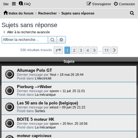
Site
FAQ
S’enregistrer
Connexion
R
Index du forum
Rechercher
Sujets sans réponse
e
Sujets sans réponse
c
Aller à la recherche avancée
h
Rechercher
Recherche avancée
e
Page
1
sur
11
1
2
3
4
5
11
Suivante
536 résultats trouvés
r
…
c
Sujets
h
Allumage Polo GT
e
Dernier message par
Yeut
«
18 mai 26 18:44
Posté dans
L'électricité
r
Pierburg -->Weber
Dernier message par
spoon
«
11 juil. 25 11:01
Posté dans
La mécanique
Les 50 ans de la polo (belgique)
Dernier message par
winsd
«
09 juin 25 21:22
Posté dans
Sorties
BOITE 5 moteur HK
Dernier message par
spoon
«
20 févr. 25 18:56
Posté dans
La mécanique
moteur capricieux