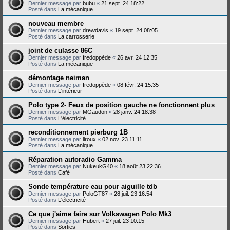
Dernier message par
bubu
«
21 sept. 24 18:22
Posté dans
La mécanique
nouveau membre
Dernier message par
drewdavis
«
19 sept. 24 08:05
Posté dans
La carrosserie
joint de culasse 86C
Dernier message par
fredoppède
«
26 avr. 24 12:35
Posté dans
La mécanique
démontage neiman
Dernier message par
fredoppède
«
08 févr. 24 15:35
Posté dans
L'intérieur
Polo type 2- Feux de position gauche ne fonctionnent plus
Dernier message par
MGaudon
«
28 janv. 24 18:38
Posté dans
L'électricité
reconditionnement pierburg 1B
Dernier message par
liroux
«
02 nov. 23 11:11
Posté dans
La mécanique
Réparation autoradio Gamma
Dernier message par
NukeukG40
«
18 août 23 22:36
Posté dans
Café
Sonde température eau pour aiguille tdb
Dernier message par
PoloGT87
«
28 juil. 23 16:54
Posté dans
L'électricité
Ce que j'aime faire sur Volkswagen Polo Mk3
Dernier message par
Hubert
«
27 juil. 23 10:15
Posté dans
Sorties