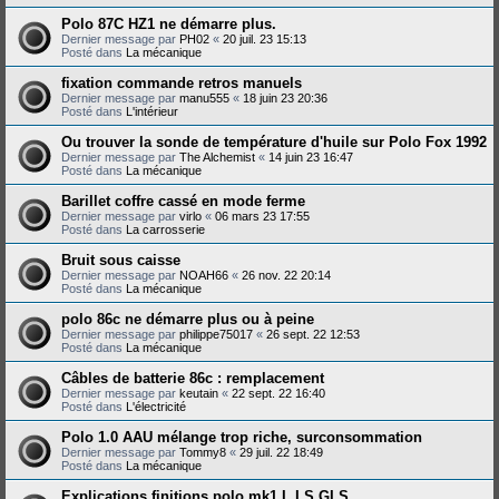
Polo 87C HZ1 ne démarre plus.
Dernier message par
PH02
«
20 juil. 23 15:13
Posté dans
La mécanique
fixation commande retros manuels
Dernier message par
manu555
«
18 juin 23 20:36
Posté dans
L'intérieur
Ou trouver la sonde de température d'huile sur Polo Fox 1992
Dernier message par
The Alchemist
«
14 juin 23 16:47
Posté dans
La mécanique
Barillet coffre cassé en mode ferme
Dernier message par
virlo
«
06 mars 23 17:55
Posté dans
La carrosserie
Bruit sous caisse
Dernier message par
NOAH66
«
26 nov. 22 20:14
Posté dans
La mécanique
polo 86c ne démarre plus ou à peine
Dernier message par
philippe75017
«
26 sept. 22 12:53
Posté dans
La mécanique
Câbles de batterie 86c : remplacement
Dernier message par
keutain
«
22 sept. 22 16:40
Posté dans
L'électricité
Polo 1.0 AAU mélange trop riche, surconsommation
Dernier message par
Tommy8
«
29 juil. 22 18:49
Posté dans
La mécanique
Explications finitions polo mk1 L LS GLS