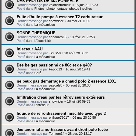
DES PHOTOS DE MA FORMEL E
Dernier message par
valentinformelE
«
15 juin 21 16:33
Posté dans
Photos, photomontage, photos insolites
Fuite d'huile pompe à essence T2 carburateur
Dernier message par
snowrider
«
30 mai 21 11:06
Posté dans
La mécanique
SONDE THERMIQUE
Dernier message par
sebaures16
«
13 févr. 21 22:53
Posté dans
L'électricité
injecteur AAU
Dernier message par
Tidus59
«
20 août 20 08:21
Posté dans
La mécanique
Des belges passionné de 86c et de g40?
Dernier message par
Filippo13
«
16 août 20 19:41
Posté dans
Café
ne peux pas demarrage a chaud polo 2 essence 1991
Dernier message par
pascal28
«
05 août 20 20:33
Posté dans
La mécanique
Infiltration d'eau par les rétroviseurs extérieurs
Dernier message par
snowrider
«
18 juin 20 09:53
Posté dans
L'intérieur
liquide de refroidissement miscible avec type D
Dernier message par
philippe75017
«
06 mai 20 20:59
Posté dans
La mécanique
Jeu anormal amortisseurs avant droit polo levée
Dernier message par
Tomtom14
«
28 avr. 20 13:17