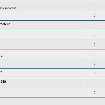
0
ons, questions
0
 moteur
0
0
0
0
ue
0
 ?
0
 319
0
0
0