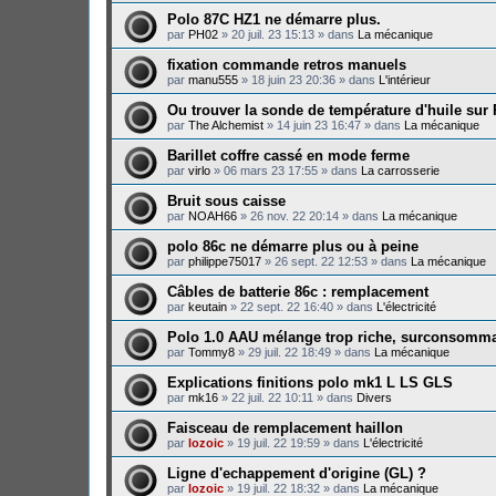
Polo 87C HZ1 ne démarre plus.
par
PH02
»
20 juil. 23 15:13
» dans
La mécanique
fixation commande retros manuels
par
manu555
»
18 juin 23 20:36
» dans
L'intérieur
Ou trouver la sonde de température d'huile sur
par
The Alchemist
»
14 juin 23 16:47
» dans
La mécanique
Barillet coffre cassé en mode ferme
par
virlo
»
06 mars 23 17:55
» dans
La carrosserie
Bruit sous caisse
par
NOAH66
»
26 nov. 22 20:14
» dans
La mécanique
polo 86c ne démarre plus ou à peine
par
philippe75017
»
26 sept. 22 12:53
» dans
La mécanique
Câbles de batterie 86c : remplacement
par
keutain
»
22 sept. 22 16:40
» dans
L'électricité
Polo 1.0 AAU mélange trop riche, surconsomma
par
Tommy8
»
29 juil. 22 18:49
» dans
La mécanique
Explications finitions polo mk1 L LS GLS
par
mk16
»
22 juil. 22 10:11
» dans
Divers
Faisceau de remplacement haillon
par
lozoic
»
19 juil. 22 19:59
» dans
L'électricité
Ligne d'echappement d'origine (GL) ?
par
lozoic
»
19 juil. 22 18:32
» dans
La mécanique