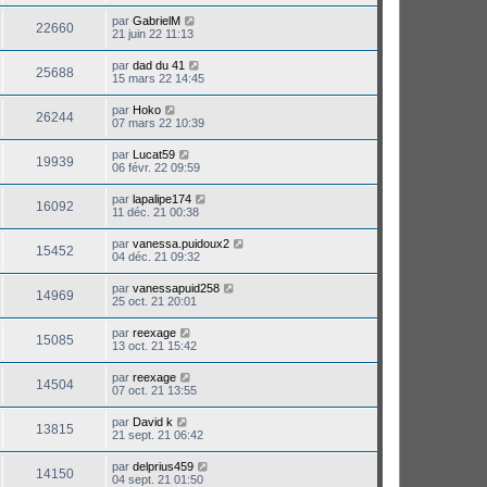
par
GabrielM
22660
21 juin 22 11:13
par
dad du 41
25688
15 mars 22 14:45
par
Hoko
26244
07 mars 22 10:39
par
Lucat59
19939
06 févr. 22 09:59
par
lapalipe174
16092
11 déc. 21 00:38
par
vanessa.puidoux2
15452
04 déc. 21 09:32
par
vanessapuid258
14969
25 oct. 21 20:01
par
reexage
15085
13 oct. 21 15:42
par
reexage
14504
07 oct. 21 13:55
par
David k
13815
21 sept. 21 06:42
par
delprius459
14150
04 sept. 21 01:50