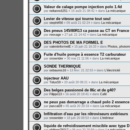
Valeur de calage pompe injection polo 1.4d
par
neltares6251
»
15 août 21 08:42
» dans
La mécanique
Levier de vitesse qui tourne tout seul
par
stephi456
»
09 août 21 02:24
» dans
La mécanique
Des pneus 145/80R13 ca passe au CT en France
par
reexage
»
27 juil. 21 14:42
» dans
La mécanique
DES PHOTOS DE MA FORMEL E
par
valentinformelE
»
15 juin 21 16:33
» dans
Photos, photomo
Fuite d'huile pompe à essence T2 carburateur
par
snowrider
»
30 mai 21 11:06
» dans
La mécanique
SONDE THERMIQUE
par
sebaures16
»
13 févr. 21 22:53
» dans
L'électricité
injecteur AAU
par
Tidus59
»
20 août 20 08:21
» dans
La mécanique
Des belges passionné de 86c et de g40?
par
Filippo13
»
16 août 20 19:41
» dans
Café
ne peux pas demarrage a chaud polo 2 essence
par
pascal28
»
05 août 20 20:33
» dans
La mécanique
Infiltration d'eau par les rétroviseurs extérieurs
par
snowrider
»
18 juin 20 09:53
» dans
L'intérieur
liquide de refroidissement miscible avec type D
par
philippe75017
»
06 mai 20 20:59
» dans
La mécanique