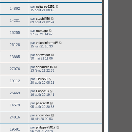
par
neltares6251
14862
15 août 21 08:42
par
stephi456
14231
09 août 21 02:24
par
reexage
15255
27 juil. 21 14:42
par
valentinformelE
26128
15 juin 21 16:33
par
snowrider
13885
30 mai 21 11:06
par
sebaures16
27076
13 févr. 21 22:53
par
Tidus59
19112
20 août 20 08:21
par
Filippo13
26469
16 août 20 19:41
par
pascal28
14579
05 août 20 20:33
par
snowrider
24816
18 juin 20 09:53
par
philippe75017
19581
06 mai 20 20:59