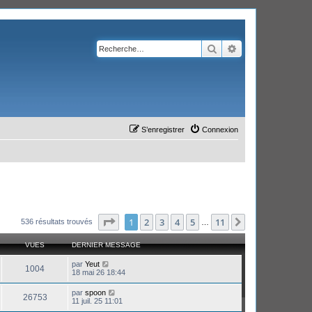
Rechercher
Recherche avanc
S’enregistrer
Connexion
Page
1
sur
11
1
2
3
4
5
11
Suivante
536 résultats trouvés
…
VUES
DERNIER MESSAGE
par
Yeut
1004
18 mai 26 18:44
par
spoon
26753
11 juil. 25 11:01