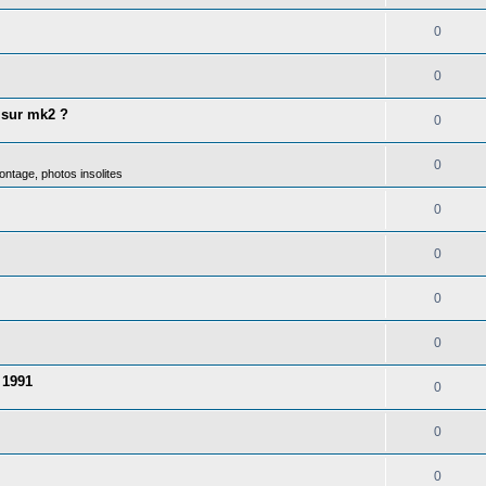
0
0
 sur mk2 ?
0
0
ntage, photos insolites
0
0
0
0
 1991
0
0
0