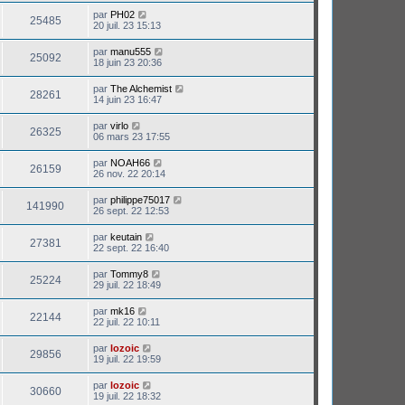
par
PH02
25485
20 juil. 23 15:13
par
manu555
25092
18 juin 23 20:36
par
The Alchemist
28261
14 juin 23 16:47
par
virlo
26325
06 mars 23 17:55
par
NOAH66
26159
26 nov. 22 20:14
par
philippe75017
141990
26 sept. 22 12:53
par
keutain
27381
22 sept. 22 16:40
par
Tommy8
25224
29 juil. 22 18:49
par
mk16
22144
22 juil. 22 10:11
par
lozoic
29856
19 juil. 22 19:59
par
lozoic
30660
19 juil. 22 18:32