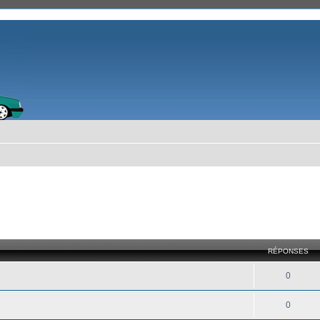
RÉPONSES
0
0