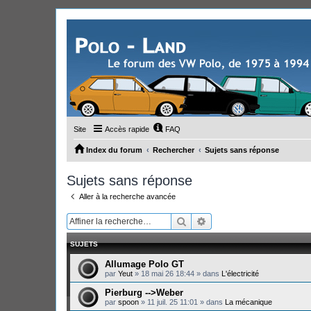
Site
Accès rapide
FAQ
Index du forum
Rechercher
Sujets sans réponse
Sujets sans réponse
Aller à la recherche avancée
Rechercher
Recherche avancée
SUJETS
Allumage Polo GT
par
Yeut
»
18 mai 26 18:44
» dans
L'électricité
Pierburg -->Weber
par
spoon
»
11 juil. 25 11:01
» dans
La mécanique