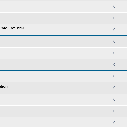
0
0
 Polo Fox 1992
0
0
0
0
0
tion
0
0
0
0