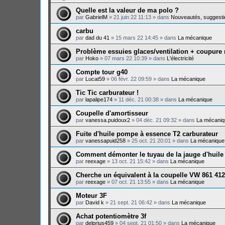
Quelle est la valeur de ma polo ?
par
GabrielM
»
21 juin 22 11:13
» dans
Nouveautés, suggesti
carbu
par
dad du 41
»
15 mars 22 14:45
» dans
La mécanique
Problème essuies glaces/ventilation + coupure
par
Hoko
»
07 mars 22 10:39
» dans
L'électricité
Compte tour g40
par
Lucat59
»
06 févr. 22 09:59
» dans
La mécanique
Tic Tic carburateur !
par
lapalipe174
»
11 déc. 21 00:38
» dans
La mécanique
Coupelle d'amortisseur
par
vanessa.puidoux2
»
04 déc. 21 09:32
» dans
La mécaniq
Fuite d'huile pompe à essence T2 carburateur
par
vanessapuid258
»
25 oct. 21 20:01
» dans
La mécanique
Comment démonter le tuyau de la jauge d'huile
par
reexage
»
13 oct. 21 15:42
» dans
La mécanique
Cherche un équivalent à la coupelle VW 861 412
par
reexage
»
07 oct. 21 13:55
» dans
La mécanique
Moteur 3F
par
David k
»
21 sept. 21 06:42
» dans
La mécanique
Achat potentiomètre 3f
par
delprius459
»
04 sept. 21 01:50
» dans
La mécanique