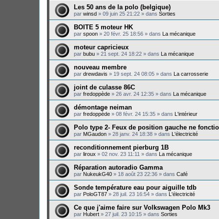
Les 50 ans de la polo (belgique)
par
winsd
»
09 juin 25 21:22
» dans
Sorties
BOITE 5 moteur HK
par
spoon
»
20 févr. 25 18:56
» dans
La mécanique
moteur capricieux
par
bubu
»
21 sept. 24 18:22
» dans
La mécanique
nouveau membre
par
drewdavis
»
19 sept. 24 08:05
» dans
La carrosserie
joint de culasse 86C
par
fredoppède
»
26 avr. 24 12:35
» dans
La mécanique
démontage neiman
par
fredoppède
»
08 févr. 24 15:35
» dans
L'intérieur
Polo type 2- Feux de position gauche ne foncti
par
MGaudon
»
28 janv. 24 18:38
» dans
L'électricité
reconditionnement pierburg 1B
par
liroux
»
02 nov. 23 11:11
» dans
La mécanique
Réparation autoradio Gamma
par
NukeukG40
»
18 août 23 22:36
» dans
Café
Sonde température eau pour aiguille tdb
par
PoloGT87
»
28 juil. 23 16:54
» dans
L'électricité
Ce que j'aime faire sur Volkswagen Polo Mk3
par
Hubert
»
27 juil. 23 10:15
» dans
Sorties