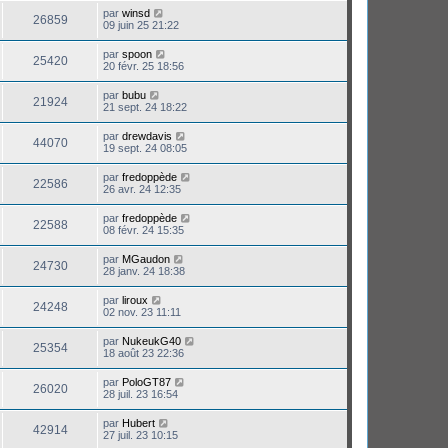
par
winsd
26859
09 juin 25 21:22
par
spoon
25420
20 févr. 25 18:56
par
bubu
21924
21 sept. 24 18:22
par
drewdavis
44070
19 sept. 24 08:05
par
fredoppède
22586
26 avr. 24 12:35
par
fredoppède
22588
08 févr. 24 15:35
par
MGaudon
24730
28 janv. 24 18:38
par
liroux
24248
02 nov. 23 11:11
par
NukeukG40
25354
18 août 23 22:36
par
PoloGT87
26020
28 juil. 23 16:54
par
Hubert
42914
27 juil. 23 10:15