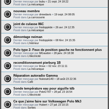
Dernier message par
bubu
«
21 sept. 24 18:22
Posté dans
La mécanique
nouveau membre
Dernier message par
drewdavis
«
19 sept. 24 08:05
Posté dans
La carrosserie
joint de culasse 86C
Dernier message par
fredoppède
«
26 avr. 24 12:35
Posté dans
La mécanique
démontage neiman
Dernier message par
fredoppède
«
08 févr. 24 15:35
Posté dans
L'intérieur
Polo type 2- Feux de position gauche ne fonctionnent plus
Dernier message par
MGaudon
«
28 janv. 24 18:38
Posté dans
L'électricité
reconditionnement pierburg 1B
Dernier message par
liroux
«
02 nov. 23 11:11
Posté dans
La mécanique
Réparation autoradio Gamma
Dernier message par
NukeukG40
«
18 août 23 22:36
Posté dans
Café
Sonde température eau pour aiguille tdb
Dernier message par
PoloGT87
«
28 juil. 23 16:54
Posté dans
L'électricité
Ce que j'aime faire sur Volkswagen Polo Mk3
Dernier message par
Hubert
«
27 juil. 23 10:15
Posté dans
Sorties