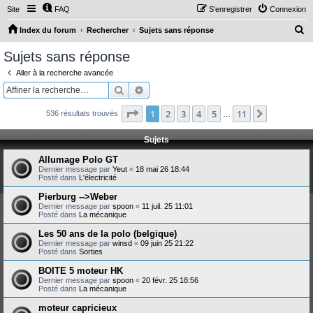
Site
FAQ
S’enregistrer
Connexion
R
Index du forum
Rechercher
Sujets sans réponse
e
Sujets sans réponse
c
Aller à la recherche avancée
h
Rechercher
Recherche avancée
e
Page
1
sur
11
1
2
3
4
5
11
Suivante
536 résultats trouvés
r
…
c
Sujets
h
Allumage Polo GT
e
Dernier message par
Yeut
«
18 mai 26 18:44
Posté dans
L'électricité
r
Pierburg -->Weber
Dernier message par
spoon
«
11 juil. 25 11:01
Posté dans
La mécanique
Les 50 ans de la polo (belgique)
Dernier message par
winsd
«
09 juin 25 21:22
Posté dans
Sorties
BOITE 5 moteur HK
Dernier message par
spoon
«
20 févr. 25 18:56
Posté dans
La mécanique
moteur capricieux