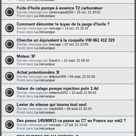
Fuite d'huile pompe à essence T2 carburateur
Dernier message par
vanessapuid258
«
25 oct. 21 20:01
Posté dans
La mécanique
Comment démonter le tuyau de la jauge d'huile ?
Dernier message par
reexage
«
13 oct. 21 15:42
Posté dans
La mécanique
Cherche un équivalent à la coupelle VW 861 412 319
Dernier message par
reexage
«
07 oct. 21 13:55
Posté dans
La mécanique
Moteur 3F
Dernier message par
David k
«
21 sept. 21 06:42
Posté dans
La mécanique
Achat potentiomètre 3f
Dernier message par
delprius459
«
04 sept. 21 01:50
Posté dans
La mécanique
Valeur de calage pompe injection polo 1.4d
Dernier message par
neltares6251
«
15 août 21 08:42
Posté dans
La mécanique
Levier de vitesse qui tourne tout seul
Dernier message par
stephi456
«
09 août 21 02:24
Posté dans
La mécanique
Des pneus 145/80R13 ca passe au CT en France sur mk2 ?
Dernier message par
reexage
«
27 juil. 21 14:42
Posté dans
La mécanique