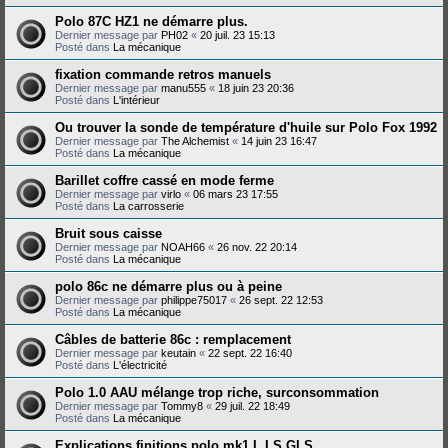
Polo 87C HZ1 ne démarre plus.
Dernier message par
PH02
«
20 juil. 23 15:13
Posté dans
La mécanique
fixation commande retros manuels
Dernier message par
manu555
«
18 juin 23 20:36
Posté dans
L'intérieur
Ou trouver la sonde de température d'huile sur Polo Fox 1992
Dernier message par
The Alchemist
«
14 juin 23 16:47
Posté dans
La mécanique
Barillet coffre cassé en mode ferme
Dernier message par
virlo
«
06 mars 23 17:55
Posté dans
La carrosserie
Bruit sous caisse
Dernier message par
NOAH66
«
26 nov. 22 20:14
Posté dans
La mécanique
polo 86c ne démarre plus ou à peine
Dernier message par
philippe75017
«
26 sept. 22 12:53
Posté dans
La mécanique
Câbles de batterie 86c : remplacement
Dernier message par
keutain
«
22 sept. 22 16:40
Posté dans
L'électricité
Polo 1.0 AAU mélange trop riche, surconsommation
Dernier message par
Tommy8
«
29 juil. 22 18:49
Posté dans
La mécanique
Explications finitions polo mk1 L LS GLS