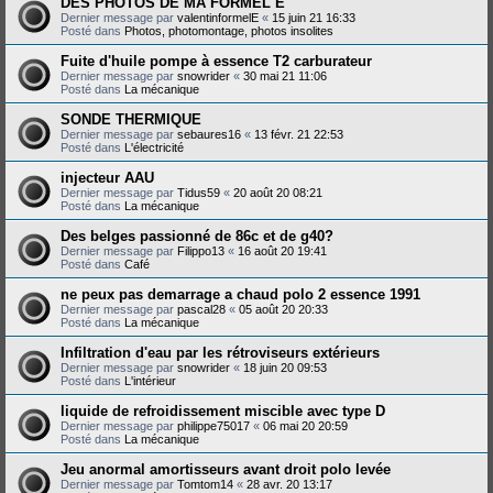
DES PHOTOS DE MA FORMEL E
Dernier message par
valentinformelE
«
15 juin 21 16:33
Posté dans
Photos, photomontage, photos insolites
Fuite d'huile pompe à essence T2 carburateur
Dernier message par
snowrider
«
30 mai 21 11:06
Posté dans
La mécanique
SONDE THERMIQUE
Dernier message par
sebaures16
«
13 févr. 21 22:53
Posté dans
L'électricité
injecteur AAU
Dernier message par
Tidus59
«
20 août 20 08:21
Posté dans
La mécanique
Des belges passionné de 86c et de g40?
Dernier message par
Filippo13
«
16 août 20 19:41
Posté dans
Café
ne peux pas demarrage a chaud polo 2 essence 1991
Dernier message par
pascal28
«
05 août 20 20:33
Posté dans
La mécanique
Infiltration d'eau par les rétroviseurs extérieurs
Dernier message par
snowrider
«
18 juin 20 09:53
Posté dans
L'intérieur
liquide de refroidissement miscible avec type D
Dernier message par
philippe75017
«
06 mai 20 20:59
Posté dans
La mécanique
Jeu anormal amortisseurs avant droit polo levée
Dernier message par
Tomtom14
«
28 avr. 20 13:17