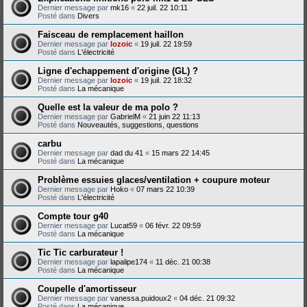
Dernier message par
mk16
«
22 juil. 22 10:11
Posté dans
Divers
Faisceau de remplacement haillon
Dernier message par
lozoic
«
19 juil. 22 19:59
Posté dans
L'électricité
Ligne d'echappement d'origine (GL) ?
Dernier message par
lozoic
«
19 juil. 22 18:32
Posté dans
La mécanique
Quelle est la valeur de ma polo ?
Dernier message par
GabrielM
«
21 juin 22 11:13
Posté dans
Nouveautés, suggestions, questions
carbu
Dernier message par
dad du 41
«
15 mars 22 14:45
Posté dans
La mécanique
Problème essuies glaces/ventilation + coupure moteur
Dernier message par
Hoko
«
07 mars 22 10:39
Posté dans
L'électricité
Compte tour g40
Dernier message par
Lucat59
«
06 févr. 22 09:59
Posté dans
La mécanique
Tic Tic carburateur !
Dernier message par
lapalipe174
«
11 déc. 21 00:38
Posté dans
La mécanique
Coupelle d'amortisseur
Dernier message par
vanessa.puidoux2
«
04 déc. 21 09:32
Posté dans
La mécanique