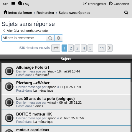
Site
FAQ
S’enregistrer
Connexion
R
Index du forum
Rechercher
Sujets sans réponse
e
Sujets sans réponse
c
Aller à la recherche avancée
h
Rechercher
Recherche avancée
e
Page
1
sur
11
1
2
3
4
5
11
Suivante
536 résultats trouvés
r
…
c
Sujets
h
Allumage Polo GT
e
Dernier message par
Yeut
«
18 mai 26 18:44
Posté dans
L'électricité
r
Pierburg -->Weber
Dernier message par
spoon
«
11 juil. 25 11:01
Posté dans
La mécanique
Les 50 ans de la polo (belgique)
Dernier message par
winsd
«
09 juin 25 21:22
Posté dans
Sorties
BOITE 5 moteur HK
Dernier message par
spoon
«
20 févr. 25 18:56
Posté dans
La mécanique
moteur capricieux