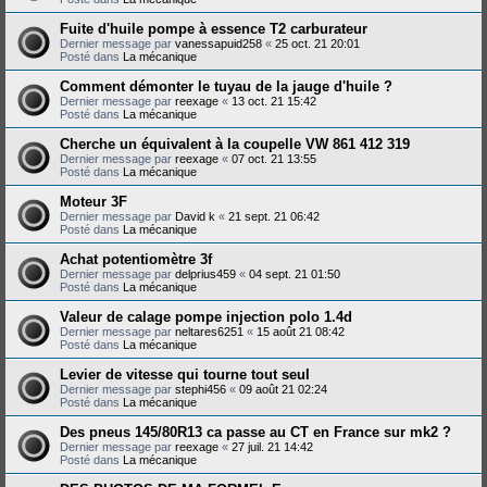
Fuite d'huile pompe à essence T2 carburateur
Dernier message par
vanessapuid258
«
25 oct. 21 20:01
Posté dans
La mécanique
Comment démonter le tuyau de la jauge d'huile ?
Dernier message par
reexage
«
13 oct. 21 15:42
Posté dans
La mécanique
Cherche un équivalent à la coupelle VW 861 412 319
Dernier message par
reexage
«
07 oct. 21 13:55
Posté dans
La mécanique
Moteur 3F
Dernier message par
David k
«
21 sept. 21 06:42
Posté dans
La mécanique
Achat potentiomètre 3f
Dernier message par
delprius459
«
04 sept. 21 01:50
Posté dans
La mécanique
Valeur de calage pompe injection polo 1.4d
Dernier message par
neltares6251
«
15 août 21 08:42
Posté dans
La mécanique
Levier de vitesse qui tourne tout seul
Dernier message par
stephi456
«
09 août 21 02:24
Posté dans
La mécanique
Des pneus 145/80R13 ca passe au CT en France sur mk2 ?
Dernier message par
reexage
«
27 juil. 21 14:42
Posté dans
La mécanique