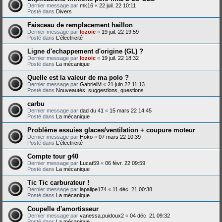
Dernier message par
mk16
«
22 juil. 22 10:11
Posté dans
Divers
Faisceau de remplacement haillon
Dernier message par
lozoic
«
19 juil. 22 19:59
Posté dans
L'électricité
Ligne d'echappement d'origine (GL) ?
Dernier message par
lozoic
«
19 juil. 22 18:32
Posté dans
La mécanique
Quelle est la valeur de ma polo ?
Dernier message par
GabrielM
«
21 juin 22 11:13
Posté dans
Nouveautés, suggestions, questions
carbu
Dernier message par
dad du 41
«
15 mars 22 14:45
Posté dans
La mécanique
Problème essuies glaces/ventilation + coupure moteur
Dernier message par
Hoko
«
07 mars 22 10:39
Posté dans
L'électricité
Compte tour g40
Dernier message par
Lucat59
«
06 févr. 22 09:59
Posté dans
La mécanique
Tic Tic carburateur !
Dernier message par
lapalipe174
«
11 déc. 21 00:38
Posté dans
La mécanique
Coupelle d'amortisseur
Dernier message par
vanessa.puidoux2
«
04 déc. 21 09:32
Posté dans
La mécanique