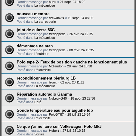
Dernier message par
bubu
«
21 sept. 24 18:22
Posté dans
La mécanique
nouveau membre
Dernier message par
drewdavis
«
19 sept. 24 08:05
Posté dans
La carrosserie
joint de culasse 86C
Dernier message par
fredoppède
«
26 avr. 24 12:35
Posté dans
La mécanique
démontage neiman
Dernier message par
fredoppède
«
08 févr. 24 15:35
Posté dans
L'intérieur
Polo type 2- Feux de position gauche ne fonctionnent plus
Dernier message par
MGaudon
«
28 janv. 24 18:38
Posté dans
L'électricité
reconditionnement pierburg 1B
Dernier message par
liroux
«
02 nov. 23 11:11
Posté dans
La mécanique
Réparation autoradio Gamma
Dernier message par
NukeukG40
«
18 août 23 22:36
Posté dans
Café
Sonde température eau pour aiguille tdb
Dernier message par
PoloGT87
«
28 juil. 23 16:54
Posté dans
L'électricité
Ce que j'aime faire sur Volkswagen Polo Mk3
Dernier message par
Hubert
«
27 juil. 23 10:15
Posté dans
Sorties