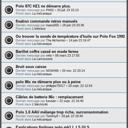
Polo 87C HZ1 ne démarre plus.
Dernier message par
PH02
«
20 juil. 23 15:13
Posté dans
La mécanique
fixation commande retros manuels
Dernier message par
manu555
«
18 juin 23 20:36
Posté dans
L'intérieur
Ou trouver la sonde de température d'huile sur Polo Fox 1992
Dernier message par
The Alchemist
«
14 juin 23 16:47
Posté dans
La mécanique
Barillet coffre cassé en mode ferme
Dernier message par
virlo
«
06 mars 23 17:55
Posté dans
La carrosserie
Bruit sous caisse
Dernier message par
NOAH66
«
26 nov. 22 20:14
Posté dans
La mécanique
polo 86c ne démarre plus ou à peine
Dernier message par
philippe75017
«
26 sept. 22 12:53
Posté dans
La mécanique
Câbles de batterie 86c : remplacement
Dernier message par
keutain
«
22 sept. 22 16:40
Posté dans
L'électricité
Polo 1.0 AAU mélange trop riche, surconsommation
Dernier message par
Tommy8
«
29 juil. 22 18:49
Posté dans
La mécanique
Explications finitions polo mk1 L LS GLS