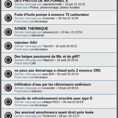
DES PHOTOS DE MA FORMEL E
Dernier message par
valentinformelE
«
15 juin 21 16:33
Posté dans
Photos, photomontage, photos insolites
Fuite d'huile pompe à essence T2 carburateur
Dernier message par
snowrider
«
30 mai 21 11:06
Posté dans
La mécanique
SONDE THERMIQUE
Dernier message par
sebaures16
«
13 févr. 21 22:53
Posté dans
L'électricité
injecteur AAU
Dernier message par
Tidus59
«
20 août 20 08:21
Posté dans
La mécanique
Des belges passionné de 86c et de g40?
Dernier message par
Filippo13
«
16 août 20 19:41
Posté dans
Café
ne peux pas demarrage a chaud polo 2 essence 1991
Dernier message par
pascal28
«
05 août 20 20:33
Posté dans
La mécanique
Infiltration d'eau par les rétroviseurs extérieurs
Dernier message par
snowrider
«
18 juin 20 09:53
Posté dans
L'intérieur
liquide de refroidissement miscible avec type D
Dernier message par
philippe75017
«
06 mai 20 20:59
Posté dans
La mécanique
Jeu anormal amortisseurs avant droit polo levée
Dernier message par
Tomtom14
«
28 avr. 20 13:17