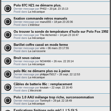
Polo 87C HZ1 ne démarre plus.
Dernier message par
PH02
«
20 juil. 23 15:13
Posté dans
La mécanique
fixation commande retros manuels
Dernier message par
manu555
«
18 juin 23 20:36
Posté dans
L'intérieur
Ou trouver la sonde de température d'huile sur Polo Fox 1992
Dernier message par
The Alchemist
«
14 juin 23 16:47
Posté dans
La mécanique
Barillet coffre cassé en mode ferme
Dernier message par
virlo
«
06 mars 23 17:55
Posté dans
La carrosserie
Bruit sous caisse
Dernier message par
NOAH66
«
26 nov. 22 20:14
Posté dans
La mécanique
polo 86c ne démarre plus ou à peine
Dernier message par
philippe75017
«
26 sept. 22 12:53
Posté dans
La mécanique
Câbles de batterie 86c : remplacement
Dernier message par
keutain
«
22 sept. 22 16:40
Posté dans
L'électricité
Polo 1.0 AAU mélange trop riche, surconsommation
Dernier message par
Tommy8
«
29 juil. 22 18:49
Posté dans
La mécanique
Explications finitions polo mk1 L LS GLS