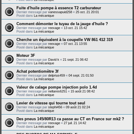
Fuite d'huile pompe à essence T2 carburateur
Dernier message par
vanessapuid258
«
25 oct. 21 20:01
Posté dans
La mécanique
Comment démonter le tuyau de la jauge d'huile ?
Dernier message par
reexage
«
13 oct. 21 15:42
Posté dans
La mécanique
Cherche un équivalent à la coupelle VW 861 412 319
Dernier message par
reexage
«
07 oct. 21 13:55
Posté dans
La mécanique
Moteur 3F
Dernier message par
David k
«
21 sept. 21 06:42
Posté dans
La mécanique
Achat potentiomètre 3f
Dernier message par
delprius459
«
04 sept. 21 01:50
Posté dans
La mécanique
Valeur de calage pompe injection polo 1.4d
Dernier message par
neltares6251
«
15 août 21 08:42
Posté dans
La mécanique
Levier de vitesse qui tourne tout seul
Dernier message par
stephi456
«
09 août 21 02:24
Posté dans
La mécanique
Des pneus 145/80R13 ca passe au CT en France sur mk2 ?
Dernier message par
reexage
«
27 juil. 21 14:42
Posté dans
La mécanique