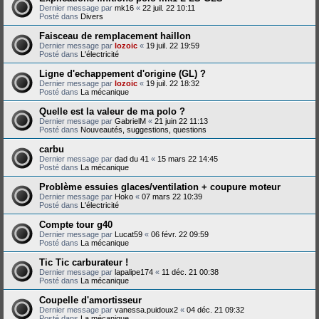
Dernier message par
mk16
«
22 juil. 22 10:11
Posté dans
Divers
Faisceau de remplacement haillon
Dernier message par
lozoic
«
19 juil. 22 19:59
Posté dans
L'électricité
Ligne d'echappement d'origine (GL) ?
Dernier message par
lozoic
«
19 juil. 22 18:32
Posté dans
La mécanique
Quelle est la valeur de ma polo ?
Dernier message par
GabrielM
«
21 juin 22 11:13
Posté dans
Nouveautés, suggestions, questions
carbu
Dernier message par
dad du 41
«
15 mars 22 14:45
Posté dans
La mécanique
Problème essuies glaces/ventilation + coupure moteur
Dernier message par
Hoko
«
07 mars 22 10:39
Posté dans
L'électricité
Compte tour g40
Dernier message par
Lucat59
«
06 févr. 22 09:59
Posté dans
La mécanique
Tic Tic carburateur !
Dernier message par
lapalipe174
«
11 déc. 21 00:38
Posté dans
La mécanique
Coupelle d'amortisseur
Dernier message par
vanessa.puidoux2
«
04 déc. 21 09:32
Posté dans
La mécanique