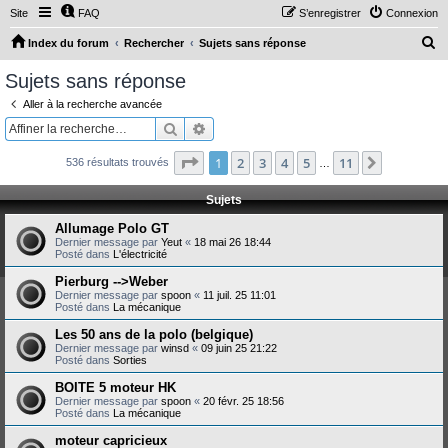
Site
FAQ
S’enregistrer
Connexion
R
Index du forum
Rechercher
Sujets sans réponse
e
Sujets sans réponse
c
Aller à la recherche avancée
h
Rechercher
Recherche avancée
e
Page
1
sur
11
1
2
3
4
5
11
Suivante
536 résultats trouvés
r
…
c
Sujets
h
Allumage Polo GT
e
Dernier message par
Yeut
«
18 mai 26 18:44
Posté dans
L'électricité
r
Pierburg -->Weber
Dernier message par
spoon
«
11 juil. 25 11:01
Posté dans
La mécanique
Les 50 ans de la polo (belgique)
Dernier message par
winsd
«
09 juin 25 21:22
Posté dans
Sorties
BOITE 5 moteur HK
Dernier message par
spoon
«
20 févr. 25 18:56
Posté dans
La mécanique
moteur capricieux