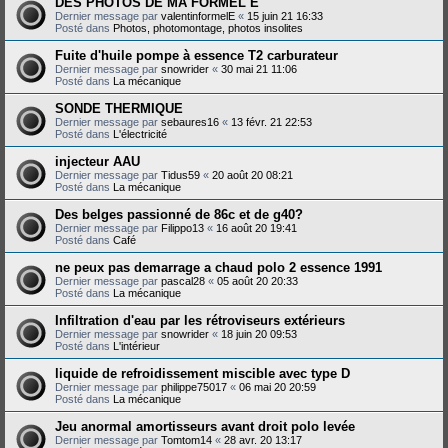
DES PHOTOS DE MA FORMEL E
Dernier message par
valentinformelE
«
15 juin 21 16:33
Posté dans
Photos, photomontage, photos insolites
Fuite d'huile pompe à essence T2 carburateur
Dernier message par
snowrider
«
30 mai 21 11:06
Posté dans
La mécanique
SONDE THERMIQUE
Dernier message par
sebaures16
«
13 févr. 21 22:53
Posté dans
L'électricité
injecteur AAU
Dernier message par
Tidus59
«
20 août 20 08:21
Posté dans
La mécanique
Des belges passionné de 86c et de g40?
Dernier message par
Filippo13
«
16 août 20 19:41
Posté dans
Café
ne peux pas demarrage a chaud polo 2 essence 1991
Dernier message par
pascal28
«
05 août 20 20:33
Posté dans
La mécanique
Infiltration d'eau par les rétroviseurs extérieurs
Dernier message par
snowrider
«
18 juin 20 09:53
Posté dans
L'intérieur
liquide de refroidissement miscible avec type D
Dernier message par
philippe75017
«
06 mai 20 20:59
Posté dans
La mécanique
Jeu anormal amortisseurs avant droit polo levée
Dernier message par
Tomtom14
«
28 avr. 20 13:17