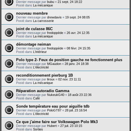
Dernier message par
bubu
«
21 sept. 24 18:22
Posté dans
La mécanique
nouveau membre
Dernier message par
drewdavis
«
19 sept. 24 08:05
Posté dans
La carrosserie
joint de culasse 86C
Dernier message par
fredoppède
«
26 avr. 24 12:35
Posté dans
La mécanique
démontage neiman
Dernier message par
fredoppède
«
08 févr. 24 15:35
Posté dans
L'intérieur
Polo type 2- Feux de position gauche ne fonctionnent plus
Dernier message par
MGaudon
«
28 janv. 24 18:38
Posté dans
L'électricité
reconditionnement pierburg 1B
Dernier message par
liroux
«
02 nov. 23 11:11
Posté dans
La mécanique
Réparation autoradio Gamma
Dernier message par
NukeukG40
«
18 août 23 22:36
Posté dans
Café
Sonde température eau pour aiguille tdb
Dernier message par
PoloGT87
«
28 juil. 23 16:54
Posté dans
L'électricité
Ce que j'aime faire sur Volkswagen Polo Mk3
Dernier message par
Hubert
«
27 juil. 23 10:15
Posté dans
Sorties