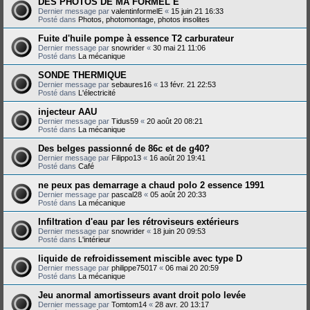
DES PHOTOS DE MA FORMEL E
Dernier message par
valentinformelE
«
15 juin 21 16:33
Posté dans
Photos, photomontage, photos insolites
Fuite d'huile pompe à essence T2 carburateur
Dernier message par
snowrider
«
30 mai 21 11:06
Posté dans
La mécanique
SONDE THERMIQUE
Dernier message par
sebaures16
«
13 févr. 21 22:53
Posté dans
L'électricité
injecteur AAU
Dernier message par
Tidus59
«
20 août 20 08:21
Posté dans
La mécanique
Des belges passionné de 86c et de g40?
Dernier message par
Filippo13
«
16 août 20 19:41
Posté dans
Café
ne peux pas demarrage a chaud polo 2 essence 1991
Dernier message par
pascal28
«
05 août 20 20:33
Posté dans
La mécanique
Infiltration d'eau par les rétroviseurs extérieurs
Dernier message par
snowrider
«
18 juin 20 09:53
Posté dans
L'intérieur
liquide de refroidissement miscible avec type D
Dernier message par
philippe75017
«
06 mai 20 20:59
Posté dans
La mécanique
Jeu anormal amortisseurs avant droit polo levée
Dernier message par
Tomtom14
«
28 avr. 20 13:17