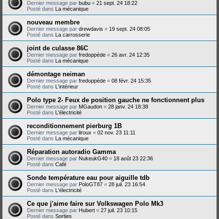
Dernier message par
bubu
«
21 sept. 24 18:22
Posté dans
La mécanique
nouveau membre
Dernier message par
drewdavis
«
19 sept. 24 08:05
Posté dans
La carrosserie
joint de culasse 86C
Dernier message par
fredoppède
«
26 avr. 24 12:35
Posté dans
La mécanique
démontage neiman
Dernier message par
fredoppède
«
08 févr. 24 15:35
Posté dans
L'intérieur
Polo type 2- Feux de position gauche ne fonctionnent plus
Dernier message par
MGaudon
«
28 janv. 24 18:38
Posté dans
L'électricité
reconditionnement pierburg 1B
Dernier message par
liroux
«
02 nov. 23 11:11
Posté dans
La mécanique
Réparation autoradio Gamma
Dernier message par
NukeukG40
«
18 août 23 22:36
Posté dans
Café
Sonde température eau pour aiguille tdb
Dernier message par
PoloGT87
«
28 juil. 23 16:54
Posté dans
L'électricité
Ce que j'aime faire sur Volkswagen Polo Mk3
Dernier message par
Hubert
«
27 juil. 23 10:15
Posté dans
Sorties