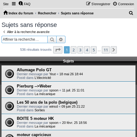
Site
FAQ
S’enregistrer
Connexion
R
Index du forum
Rechercher
Sujets sans réponse
e
Sujets sans réponse
c
Aller à la recherche avancée
h
Rechercher
Recherche avancée
e
Page
1
sur
11
1
2
3
4
5
11
Suivante
536 résultats trouvés
r
…
c
Sujets
h
Allumage Polo GT
e
Dernier message par
Yeut
«
18 mai 26 18:44
Posté dans
L'électricité
r
Pierburg -->Weber
Dernier message par
spoon
«
11 juil. 25 11:01
Posté dans
La mécanique
Les 50 ans de la polo (belgique)
Dernier message par
winsd
«
09 juin 25 21:22
Posté dans
Sorties
BOITE 5 moteur HK
Dernier message par
spoon
«
20 févr. 25 18:56
Posté dans
La mécanique
moteur capricieux