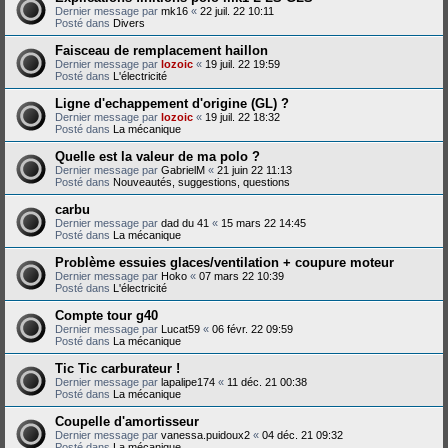
Dernier message par
mk16
«
22 juil. 22 10:11
Posté dans
Divers
Faisceau de remplacement haillon
Dernier message par
lozoic
«
19 juil. 22 19:59
Posté dans
L'électricité
Ligne d'echappement d'origine (GL) ?
Dernier message par
lozoic
«
19 juil. 22 18:32
Posté dans
La mécanique
Quelle est la valeur de ma polo ?
Dernier message par
GabrielM
«
21 juin 22 11:13
Posté dans
Nouveautés, suggestions, questions
carbu
Dernier message par
dad du 41
«
15 mars 22 14:45
Posté dans
La mécanique
Problème essuies glaces/ventilation + coupure moteur
Dernier message par
Hoko
«
07 mars 22 10:39
Posté dans
L'électricité
Compte tour g40
Dernier message par
Lucat59
«
06 févr. 22 09:59
Posté dans
La mécanique
Tic Tic carburateur !
Dernier message par
lapalipe174
«
11 déc. 21 00:38
Posté dans
La mécanique
Coupelle d'amortisseur
Dernier message par
vanessa.puidoux2
«
04 déc. 21 09:32
Posté dans
La mécanique