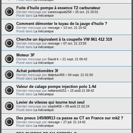
Fuite d'huile pompe à essence T2 carburateur
Dernier message par
vanessapuid258
«
25 oct. 21 20:01
Posté dans
La mécanique
Comment démonter le tuyau de la jauge d'huile ?
Dernier message par
reexage
«
13 oct. 21 15:42
Posté dans
La mécanique
Cherche un équivalent à la coupelle VW 861 412 319
Dernier message par
reexage
«
07 oct. 21 13:55
Posté dans
La mécanique
Moteur 3F
Dernier message par
David k
«
21 sept. 21 06:42
Posté dans
La mécanique
Achat potentiomètre 3f
Dernier message par
delprius459
«
04 sept. 21 01:50
Posté dans
La mécanique
Valeur de calage pompe injection polo 1.4d
Dernier message par
neltares6251
«
15 août 21 08:42
Posté dans
La mécanique
Levier de vitesse qui tourne tout seul
Dernier message par
stephi456
«
09 août 21 02:24
Posté dans
La mécanique
Des pneus 145/80R13 ca passe au CT en France sur mk2 ?
Dernier message par
reexage
«
27 juil. 21 14:42
Posté dans
La mécanique