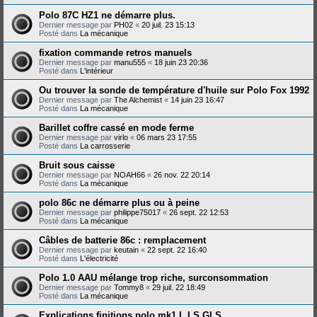
Polo 87C HZ1 ne démarre plus.
Dernier message par
PH02
«
20 juil. 23 15:13
Posté dans
La mécanique
fixation commande retros manuels
Dernier message par
manu555
«
18 juin 23 20:36
Posté dans
L'intérieur
Ou trouver la sonde de température d'huile sur Polo Fox 1992
Dernier message par
The Alchemist
«
14 juin 23 16:47
Posté dans
La mécanique
Barillet coffre cassé en mode ferme
Dernier message par
virlo
«
06 mars 23 17:55
Posté dans
La carrosserie
Bruit sous caisse
Dernier message par
NOAH66
«
26 nov. 22 20:14
Posté dans
La mécanique
polo 86c ne démarre plus ou à peine
Dernier message par
philippe75017
«
26 sept. 22 12:53
Posté dans
La mécanique
Câbles de batterie 86c : remplacement
Dernier message par
keutain
«
22 sept. 22 16:40
Posté dans
L'électricité
Polo 1.0 AAU mélange trop riche, surconsommation
Dernier message par
Tommy8
«
29 juil. 22 18:49
Posté dans
La mécanique
Explications finitions polo mk1 L LS GLS