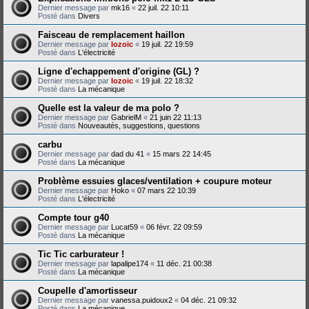
Dernier message par
mk16
«
22 juil. 22 10:11
Posté dans
Divers
Faisceau de remplacement haillon
Dernier message par
lozoic
«
19 juil. 22 19:59
Posté dans
L'électricité
Ligne d'echappement d'origine (GL) ?
Dernier message par
lozoic
«
19 juil. 22 18:32
Posté dans
La mécanique
Quelle est la valeur de ma polo ?
Dernier message par
GabrielM
«
21 juin 22 11:13
Posté dans
Nouveautés, suggestions, questions
carbu
Dernier message par
dad du 41
«
15 mars 22 14:45
Posté dans
La mécanique
Problème essuies glaces/ventilation + coupure moteur
Dernier message par
Hoko
«
07 mars 22 10:39
Posté dans
L'électricité
Compte tour g40
Dernier message par
Lucat59
«
06 févr. 22 09:59
Posté dans
La mécanique
Tic Tic carburateur !
Dernier message par
lapalipe174
«
11 déc. 21 00:38
Posté dans
La mécanique
Coupelle d'amortisseur
Dernier message par
vanessa.puidoux2
«
04 déc. 21 09:32
Posté dans
La mécanique