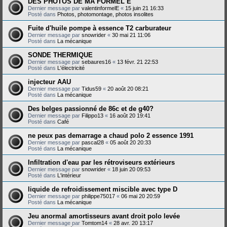
DES PHOTOS DE MA FORMEL E
Dernier message par
valentinformelE
«
15 juin 21 16:33
Posté dans
Photos, photomontage, photos insolites
Fuite d'huile pompe à essence T2 carburateur
Dernier message par
snowrider
«
30 mai 21 11:06
Posté dans
La mécanique
SONDE THERMIQUE
Dernier message par
sebaures16
«
13 févr. 21 22:53
Posté dans
L'électricité
injecteur AAU
Dernier message par
Tidus59
«
20 août 20 08:21
Posté dans
La mécanique
Des belges passionné de 86c et de g40?
Dernier message par
Filippo13
«
16 août 20 19:41
Posté dans
Café
ne peux pas demarrage a chaud polo 2 essence 1991
Dernier message par
pascal28
«
05 août 20 20:33
Posté dans
La mécanique
Infiltration d'eau par les rétroviseurs extérieurs
Dernier message par
snowrider
«
18 juin 20 09:53
Posté dans
L'intérieur
liquide de refroidissement miscible avec type D
Dernier message par
philippe75017
«
06 mai 20 20:59
Posté dans
La mécanique
Jeu anormal amortisseurs avant droit polo levée
Dernier message par
Tomtom14
«
28 avr. 20 13:17