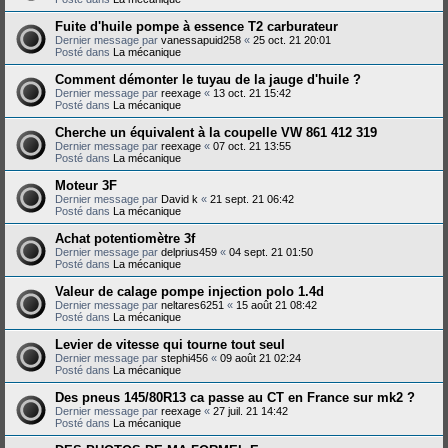
Fuite d'huile pompe à essence T2 carburateur
Dernier message par
vanessapuid258
«
25 oct. 21 20:01
Posté dans
La mécanique
Comment démonter le tuyau de la jauge d'huile ?
Dernier message par
reexage
«
13 oct. 21 15:42
Posté dans
La mécanique
Cherche un équivalent à la coupelle VW 861 412 319
Dernier message par
reexage
«
07 oct. 21 13:55
Posté dans
La mécanique
Moteur 3F
Dernier message par
David k
«
21 sept. 21 06:42
Posté dans
La mécanique
Achat potentiomètre 3f
Dernier message par
delprius459
«
04 sept. 21 01:50
Posté dans
La mécanique
Valeur de calage pompe injection polo 1.4d
Dernier message par
neltares6251
«
15 août 21 08:42
Posté dans
La mécanique
Levier de vitesse qui tourne tout seul
Dernier message par
stephi456
«
09 août 21 02:24
Posté dans
La mécanique
Des pneus 145/80R13 ca passe au CT en France sur mk2 ?
Dernier message par
reexage
«
27 juil. 21 14:42
Posté dans
La mécanique