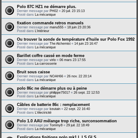
Polo 87C HZ1 ne démarre plus.
Dernier message par
PH02
«
20 juil. 23 15:13
Posté dans
La mécanique
fixation commande retros manuels
Dernier message par
manu555
«
18 juin 23 20:36
Posté dans
L'intérieur
Ou trouver la sonde de température d'huile sur Polo Fox 1992
Dernier message par
The Alchemist
«
14 juin 23 16:47
Posté dans
La mécanique
Barillet coffre cassé en mode ferme
Dernier message par
virlo
«
06 mars 23 17:55
Posté dans
La carrosserie
Bruit sous caisse
Dernier message par
NOAH66
«
26 nov. 22 20:14
Posté dans
La mécanique
polo 86c ne démarre plus ou à peine
Dernier message par
philippe75017
«
26 sept. 22 12:53
Posté dans
La mécanique
Câbles de batterie 86c : remplacement
Dernier message par
keutain
«
22 sept. 22 16:40
Posté dans
L'électricité
Polo 1.0 AAU mélange trop riche, surconsommation
Dernier message par
Tommy8
«
29 juil. 22 18:49
Posté dans
La mécanique
Explications finitions polo mk1 L LS GLS