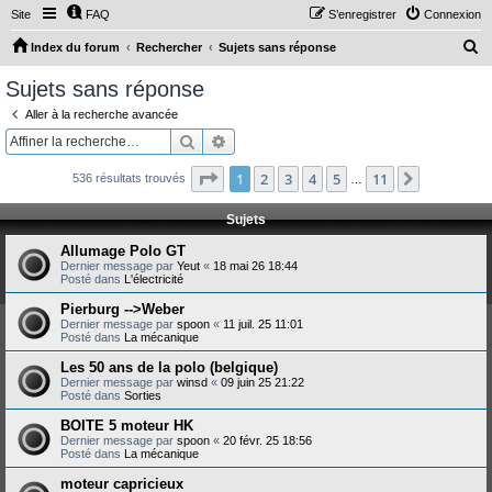
Site
FAQ
S’enregistrer
Connexion
R
Index du forum
Rechercher
Sujets sans réponse
e
Sujets sans réponse
c
Aller à la recherche avancée
h
Rechercher
Recherche avancée
e
Page
1
sur
11
1
2
3
4
5
11
Suivante
536 résultats trouvés
r
…
c
Sujets
h
Allumage Polo GT
e
Dernier message par
Yeut
«
18 mai 26 18:44
Posté dans
L'électricité
r
Pierburg -->Weber
Dernier message par
spoon
«
11 juil. 25 11:01
Posté dans
La mécanique
Les 50 ans de la polo (belgique)
Dernier message par
winsd
«
09 juin 25 21:22
Posté dans
Sorties
BOITE 5 moteur HK
Dernier message par
spoon
«
20 févr. 25 18:56
Posté dans
La mécanique
moteur capricieux