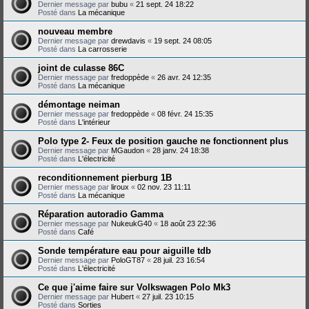
Dernier message par
bubu
«
21 sept. 24 18:22
Posté dans
La mécanique
nouveau membre
Dernier message par
drewdavis
«
19 sept. 24 08:05
Posté dans
La carrosserie
joint de culasse 86C
Dernier message par
fredoppède
«
26 avr. 24 12:35
Posté dans
La mécanique
démontage neiman
Dernier message par
fredoppède
«
08 févr. 24 15:35
Posté dans
L'intérieur
Polo type 2- Feux de position gauche ne fonctionnent plus
Dernier message par
MGaudon
«
28 janv. 24 18:38
Posté dans
L'électricité
reconditionnement pierburg 1B
Dernier message par
liroux
«
02 nov. 23 11:11
Posté dans
La mécanique
Réparation autoradio Gamma
Dernier message par
NukeukG40
«
18 août 23 22:36
Posté dans
Café
Sonde température eau pour aiguille tdb
Dernier message par
PoloGT87
«
28 juil. 23 16:54
Posté dans
L'électricité
Ce que j'aime faire sur Volkswagen Polo Mk3
Dernier message par
Hubert
«
27 juil. 23 10:15
Posté dans
Sorties