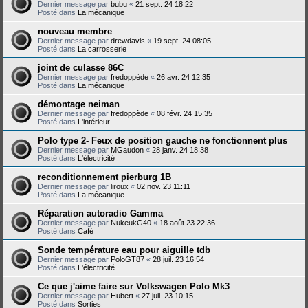
Dernier message par
bubu
«
21 sept. 24 18:22
Posté dans
La mécanique
nouveau membre
Dernier message par
drewdavis
«
19 sept. 24 08:05
Posté dans
La carrosserie
joint de culasse 86C
Dernier message par
fredoppède
«
26 avr. 24 12:35
Posté dans
La mécanique
démontage neiman
Dernier message par
fredoppède
«
08 févr. 24 15:35
Posté dans
L'intérieur
Polo type 2- Feux de position gauche ne fonctionnent plus
Dernier message par
MGaudon
«
28 janv. 24 18:38
Posté dans
L'électricité
reconditionnement pierburg 1B
Dernier message par
liroux
«
02 nov. 23 11:11
Posté dans
La mécanique
Réparation autoradio Gamma
Dernier message par
NukeukG40
«
18 août 23 22:36
Posté dans
Café
Sonde température eau pour aiguille tdb
Dernier message par
PoloGT87
«
28 juil. 23 16:54
Posté dans
L'électricité
Ce que j'aime faire sur Volkswagen Polo Mk3
Dernier message par
Hubert
«
27 juil. 23 10:15
Posté dans
Sorties