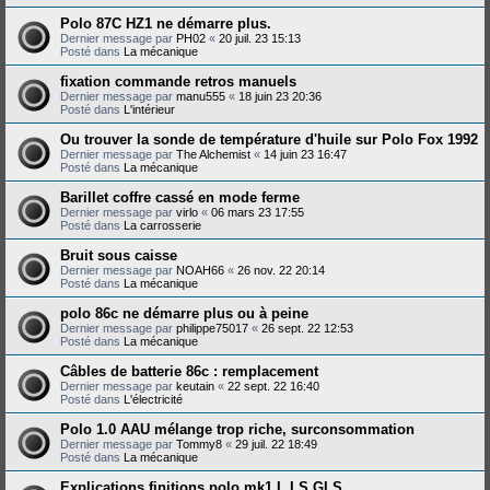
Polo 87C HZ1 ne démarre plus.
Dernier message par
PH02
«
20 juil. 23 15:13
Posté dans
La mécanique
fixation commande retros manuels
Dernier message par
manu555
«
18 juin 23 20:36
Posté dans
L'intérieur
Ou trouver la sonde de température d'huile sur Polo Fox 1992
Dernier message par
The Alchemist
«
14 juin 23 16:47
Posté dans
La mécanique
Barillet coffre cassé en mode ferme
Dernier message par
virlo
«
06 mars 23 17:55
Posté dans
La carrosserie
Bruit sous caisse
Dernier message par
NOAH66
«
26 nov. 22 20:14
Posté dans
La mécanique
polo 86c ne démarre plus ou à peine
Dernier message par
philippe75017
«
26 sept. 22 12:53
Posté dans
La mécanique
Câbles de batterie 86c : remplacement
Dernier message par
keutain
«
22 sept. 22 16:40
Posté dans
L'électricité
Polo 1.0 AAU mélange trop riche, surconsommation
Dernier message par
Tommy8
«
29 juil. 22 18:49
Posté dans
La mécanique
Explications finitions polo mk1 L LS GLS