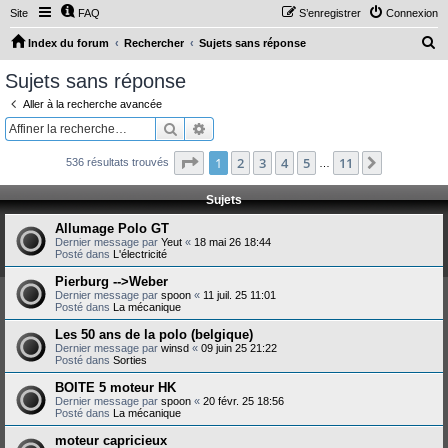
Site
FAQ
S’enregistrer
Connexion
R
Index du forum
Rechercher
Sujets sans réponse
e
Sujets sans réponse
c
Aller à la recherche avancée
h
Rechercher
Recherche avancée
e
Page
1
sur
11
1
2
3
4
5
11
Suivante
536 résultats trouvés
r
…
c
Sujets
h
Allumage Polo GT
e
Dernier message par
Yeut
«
18 mai 26 18:44
Posté dans
L'électricité
r
Pierburg -->Weber
Dernier message par
spoon
«
11 juil. 25 11:01
Posté dans
La mécanique
Les 50 ans de la polo (belgique)
Dernier message par
winsd
«
09 juin 25 21:22
Posté dans
Sorties
BOITE 5 moteur HK
Dernier message par
spoon
«
20 févr. 25 18:56
Posté dans
La mécanique
moteur capricieux