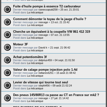
Fuite d'huile pompe à essence T2 carburateur
Dernier message par
vanessapuid258
«
25 oct. 21 20:01
Posté dans
La mécanique
Comment démonter le tuyau de la jauge d'huile ?
Dernier message par
reexage
«
13 oct. 21 15:42
Posté dans
La mécanique
Cherche un équivalent à la coupelle VW 861 412 319
Dernier message par
reexage
«
07 oct. 21 13:55
Posté dans
La mécanique
Moteur 3F
Dernier message par
David k
«
21 sept. 21 06:42
Posté dans
La mécanique
Achat potentiomètre 3f
Dernier message par
delprius459
«
04 sept. 21 01:50
Posté dans
La mécanique
Valeur de calage pompe injection polo 1.4d
Dernier message par
neltares6251
«
15 août 21 08:42
Posté dans
La mécanique
Levier de vitesse qui tourne tout seul
Dernier message par
stephi456
«
09 août 21 02:24
Posté dans
La mécanique
Des pneus 145/80R13 ca passe au CT en France sur mk2 ?
Dernier message par
reexage
«
27 juil. 21 14:42
Posté dans
La mécanique