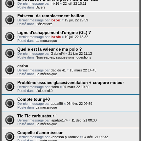
Dernier message par
mk16
«
22 juil. 22 10:11
Posté dans
Divers
Faisceau de remplacement haillon
Dernier message par
lozoic
«
19 juil. 22 19:59
Posté dans
L'électricité
Ligne d'echappement d'origine (GL) ?
Dernier message par
lozoic
«
19 juil. 22 18:32
Posté dans
La mécanique
Quelle est la valeur de ma polo ?
Dernier message par
GabrielM
«
21 juin 22 11:13
Posté dans
Nouveautés, suggestions, questions
carbu
Dernier message par
dad du 41
«
15 mars 22 14:45
Posté dans
La mécanique
Problème essuies glaces/ventilation + coupure moteur
Dernier message par
Hoko
«
07 mars 22 10:39
Posté dans
L'électricité
Compte tour g40
Dernier message par
Lucat59
«
06 févr. 22 09:59
Posté dans
La mécanique
Tic Tic carburateur !
Dernier message par
lapalipe174
«
11 déc. 21 00:38
Posté dans
La mécanique
Coupelle d'amortisseur
Dernier message par
vanessa.puidoux2
«
04 déc. 21 09:32
Posté dans
La mécanique