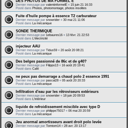
DES PHOTOS DE MA FORMEL E
Dernier message par
valentinformelE
«
15 juin 21 16:33
Posté dans
Photos, photomontage, photos insolites
Fuite d'huile pompe à essence T2 carburateur
Dernier message par
snowrider
«
30 mai 21 11:06
Posté dans
La mécanique
SONDE THERMIQUE
Dernier message par
sebaures16
«
13 févr. 21 22:53
Posté dans
L'électricité
injecteur AAU
Dernier message par
Tidus59
«
20 août 20 08:21
Posté dans
La mécanique
Des belges passionné de 86c et de g40?
Dernier message par
Filippo13
«
16 août 20 19:41
Posté dans
Café
ne peux pas demarrage a chaud polo 2 essence 1991
Dernier message par
pascal28
«
05 août 20 20:33
Posté dans
La mécanique
Infiltration d'eau par les rétroviseurs extérieurs
Dernier message par
snowrider
«
18 juin 20 09:53
Posté dans
L'intérieur
liquide de refroidissement miscible avec type D
Dernier message par
philippe75017
«
06 mai 20 20:59
Posté dans
La mécanique
Jeu anormal amortisseurs avant droit polo levée
Dernier message par
Tomtom14
«
28 avr. 20 13:17